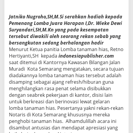
T
a
n
Jatniko Nugroho,SH,M.Si serahkan hadiah kepada
a
m
Pemenang Lomba Juara Harapan I,Dr. Wieke Dewi
a
Suryandari,SH,M.Kn yang pada kesempatan
n
tersebut diwakili oleh seorang rekan sebab yang
H
bersangkutan sedang berhalangan hadir
i
Menurut Ketua panitia Lomba tanaman hias, Retno
a
s
Hertiyanti,SH kepada
indonesiapublisher.com
saat ditemui di Kantornya Kawasan Bilangan Jalan
Muradi Kota Semarang mengatakan, secara tujuan
diadakannya lomba tanaman hias tersebut adalah
disamping sebagai ajang refresh/hiburan guna
menghilangkan rasa penat selama disibukkan
dengan seabrek pekerjaan di kantor, disisi lain
untuk berkreasi dan berinovasi lewat gelaran
lomba tanaman hias. Pesertanya yakni rekan-rekan
Notaris di Kota Semarang khususnya mereka
penghobi tanaman hias. Alhamdulillah acara ini
disambut antusias dan mendapat apresiasi yang