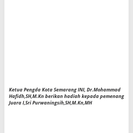
l
i
P
e
r
t
a
m
a
D
i
I
n
d
o
n
Ketua Pengda Kota Semarang INI, Dr.Mohammad
e
s
Hafidh,SH,M.Kn berikan hadiah kepada pemenang
i
Juara I,Sri Purwaningsih,SH,M.Kn,MH
a
,
D
i
T
e