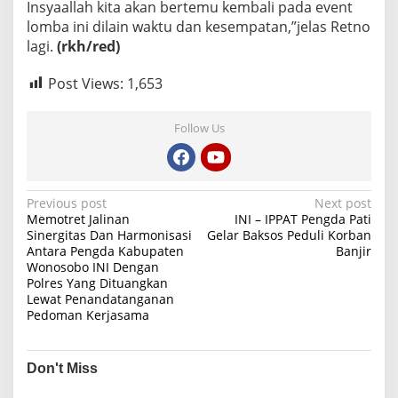
Insyaallah kita akan bertemu kembali pada event
lomba ini dilain waktu dan kesempatan,”jelas Retno
lagi.
(rkh/red)
Post Views:
1,653
Follow Us
P
Previous post
Next post
Memotret Jalinan
INI – IPPAT Pengda Pati
o
Sinergitas Dan Harmonisasi
Gelar Baksos Peduli Korban
Antara Pengda Kabupaten
Banjir
s
Wonosobo INI Dengan
t
Polres Yang Dituangkan
Lewat Penandatanganan
n
Pedoman Kerjasama
a
v
Don't Miss
i