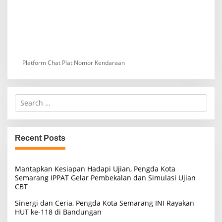
Platform Chat Plat Nomor Kendaraan
S
e
a
r
c
Recent Posts
h
f
o
Mantapkan Kesiapan Hadapi Ujian, Pengda Kota
r
Semarang IPPAT Gelar Pembekalan dan Simulasi Ujian
:
CBT
Sinergi dan Ceria, Pengda Kota Semarang INI Rayakan
HUT ke-118 di Bandungan