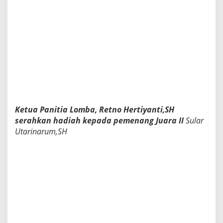
n
g
a
h
S
u
a
s
a
n
a
P
Ketua Panitia Lomba, Retno Hertiyanti,SH
a
serahkan hadiah kepada pemenang Juara II
Sular
n
Utarinarum,SH
d
e
m
i
P
e
n
g
d
a