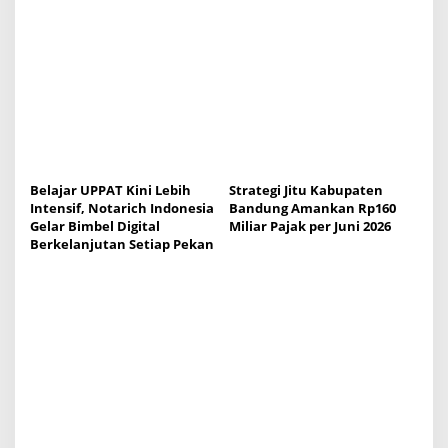
g
a
t
i
o
n
Belajar UPPAT Kini Lebih
Strategi Jitu Kabupaten
Intensif, Notarich Indonesia
Bandung Amankan Rp160
Gelar Bimbel Digital
Miliar Pajak per Juni 2026
Berkelanjutan Setiap Pekan