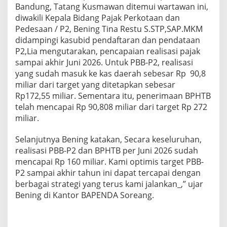
Bandung, Tatang Kusmawan ditemui wartawan ini,
r
P
diwakili Kepala Bidang Pajak Perkotaan dan
a
Pedesaan / P2, Bening Tina Restu S.STP,SAP.MKM
j
didampingi kasubid pendaftaran dan pendataan
a
P2,Lia mengutarakan, pencapaian realisasi pajak
k
sampai akhir Juni 2026. Untuk PBB-P2, realisasi
p
e
yang sudah masuk ke kas daerah sebesar Rp 90,8
r
miliar dari target yang ditetapkan sebesar
J
Rp172,55 miliar. Sementara itu, penerimaan BPHTB
u
telah mencapai Rp 90,808 miliar dari target Rp 272
n
i
miliar.
2
0
Selanjutnya Bening katakan, Secara keseluruhan,
2
realisasi PBB-P2 dan BPHTB per Juni 2026 sudah
6
mencapai Rp 160 miliar. Kami optimis target PBB-
P2 sampai akhir tahun ini dapat tercapai dengan
berbagai strategi yang terus kami jalankan_,” ujar
Bening di Kantor BAPENDA Soreang.