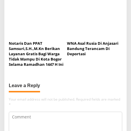
Notaris Dan PPAT
WNA Asal Rusia Di Anjasari
Samsuri,S.H.,M.Kn Berikan
Bandung Terancam Di
Layanan Gratis Bagi Warga
Deportasi
Tidak Mampu Di Kota Bogor
Selama Ramadhan 1447 H Ini
Leave a Reply
Your email address will not be published.
Required fields are marked
*