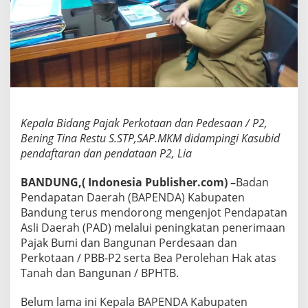
n
B
a
n
d
u
n
g
A
m
Kepala Bidang Pajak Perkotaan dan Pedesaan / P2,
a
Bening Tina Restu S.STP,SAP.MKM didampingi Kasubid
n
pendaftaran dan pendataan P2, Lia
k
a
BANDUNG,( Indonesia Publisher.com) –
Badan
n
R
Pendapatan Daerah (BAPENDA) Kabupaten
p
Bandung terus mendorong mengenjot Pendapatan
1
Asli Daerah (PAD) melalui peningkatan penerimaan
6
Pajak Bumi dan Bangunan Perdesaan dan
0
M
Perkotaan / PBB-P2 serta Bea Perolehan Hak atas
i
Tanah dan Bangunan / BPHTB.
l
i
Belum lama ini Kepala BAPENDA Kabupaten
a