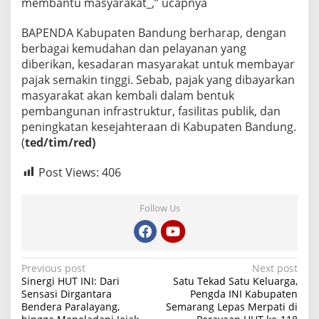
membantu masyarakat_,” ucapnya
BAPENDA Kabupaten Bandung berharap, dengan
berbagai kemudahan dan pelayanan yang
diberikan, kesadaran masyarakat untuk membayar
pajak semakin tinggi. Sebab, pajak yang dibayarkan
masyarakat akan kembali dalam bentuk
pembangunan infrastruktur, fasilitas publik, dan
peningkatan kesejahteraan di Kabupaten Bandung.
(
ted/tim/red)
Post Views:
406
Follow Us
P
Previous post
Next post
Sinergi HUT INI: Dari
Satu Tekad Satu Keluarga,
o
Sensasi Dirgantara
Pengda INI Kabupaten
Bendera Paralayang,
Semarang Lepas Merpati di
s