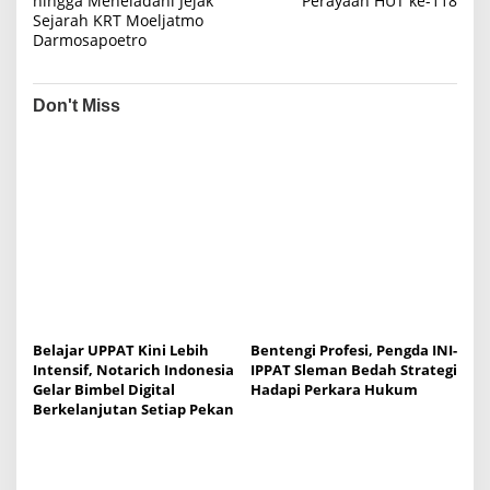
hingga Meneladani Jejak
Perayaan HUT ke-118
t
Sejarah KRT Moeljatmo
Darmosapoetro
n
a
v
Don't Miss
i
g
a
t
i
o
n
Belajar UPPAT Kini Lebih
Bentengi Profesi, Pengda INI-
Intensif, Notarich Indonesia
IPPAT Sleman Bedah Strategi
Gelar Bimbel Digital
Hadapi Perkara Hukum
Berkelanjutan Setiap Pekan