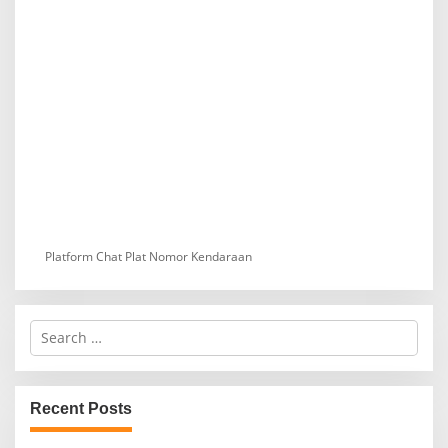
Platform Chat Plat Nomor Kendaraan
S
e
a
r
c
Recent Posts
h
f