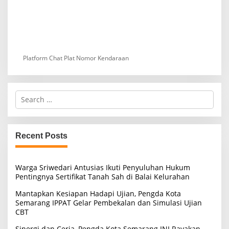
Platform Chat Plat Nomor Kendaraan
S
e
a
r
c
Recent Posts
h
f
o
Warga Sriwedari Antusias Ikuti Penyuluhan Hukum
r
Pentingnya Sertifikat Tanah Sah di Balai Kelurahan
:
Mantapkan Kesiapan Hadapi Ujian, Pengda Kota
Semarang IPPAT Gelar Pembekalan dan Simulasi Ujian
CBT
Sinergi dan Ceria, Pengda Kota Semarang INI Rayakan