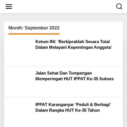
S
k
i
p
t
o
Month:
September 2022
c
o
Ketum INI: ‘Berkiprahlah Secara Total
n
Dalam Melayani Kepentingan Anggota’
t
e
n
t
Jalan Sehat Dan Tumpengan
Memperingati HUT IPPAT Ke-35 Sukses
IPPAT Karanganyar ‘Peduli & Berbagi’
Dalam Rangka HUT Ke-35 Tahun