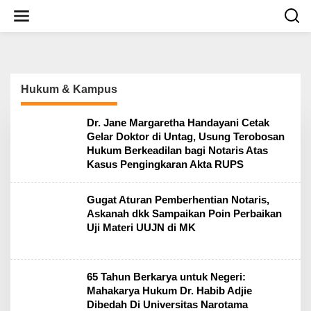
S
k
i
p
t
o
c
Hukum & Kampus
o
n
t
Dr. Jane Margaretha Handayani Cetak
e
Gelar Doktor di Untag, Usung Terobosan
n
Hukum Berkeadilan bagi Notaris Atas
t
Kasus Pengingkaran Akta RUPS
Gugat Aturan Pemberhentian Notaris,
Askanah dkk Sampaikan Poin Perbaikan
Uji Materi UUJN di MK
65 Tahun Berkarya untuk Negeri:
Mahakarya Hukum Dr. Habib Adjie
Dibedah Di Universitas Narotama