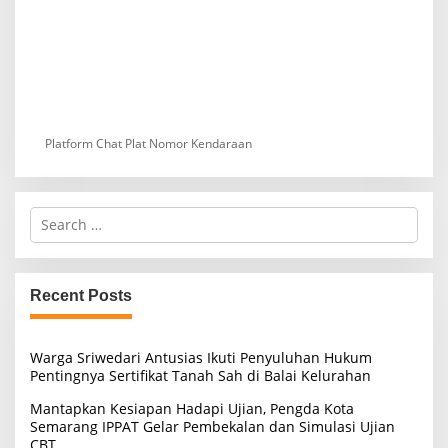
Platform Chat Plat Nomor Kendaraan
S
e
a
r
c
Recent Posts
h
f
o
Warga Sriwedari Antusias Ikuti Penyuluhan Hukum
r
Pentingnya Sertifikat Tanah Sah di Balai Kelurahan
:
Mantapkan Kesiapan Hadapi Ujian, Pengda Kota
Semarang IPPAT Gelar Pembekalan dan Simulasi Ujian
CBT