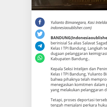
i
D
e
p
o
Yulianto Bimanegara, Kasi Inteldak
r
indonesiaoublisher.com)
t
a
BANDUNG(Indonesiaoublishe
s
i
berinisial Sa alias Salavat Sag
Kelas I TPI Bandung. Langkah t
dugaan pelanggaran keimigrasia
Kabupaten Bandung..
Kepala Seksi Intelijen dan Peni
Kelas I TPI Bandung, Yulianto
bahwa pihaknya telah mempros
menegaskan komitmen dalam p
yang melakukan pelanggaran di
Tetapi, proses deportasi terse
tengah menjalani perkara huku