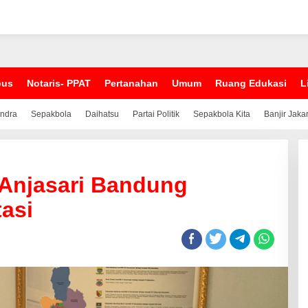
pus
Notaris- PPAT
Pertanahan
Umum
Ruang Edukasi
L
indra
Sepakbola
Daihatsu
Partai Politik
Sepakbola Kita
Banjir Jaka
 Anjasari Bandung
asi