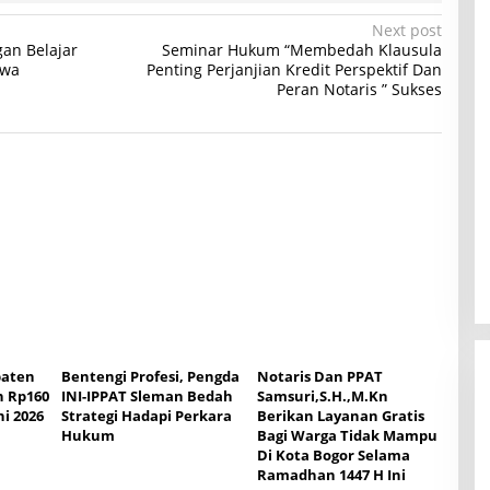
Next post
gan Belajar
Seminar Hukum “Membedah Klausula
awa
Penting Perjanjian Kredit Perspektif Dan
Peran Notaris ” Sukses
paten
Bentengi Profesi, Pengda
Notaris Dan PPAT
 Rp160
INI-IPPAT Sleman Bedah
Samsuri,S.H.,M.Kn
ni 2026
Strategi Hadapi Perkara
Berikan Layanan Gratis
Hukum
Bagi Warga Tidak Mampu
Di Kota Bogor Selama
Ramadhan 1447 H Ini