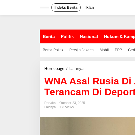
S
k
Indeks Berita
Iklan
i
p
t
o
c
Berita
Politik
Nasional
Hukum & Kam
o
n
Berita Politik
Persija Jakarta
Mobil
PPP
Ger
t
e
n
t
Homepage
/
Lainnya
W
N
WNA Asal Rusia Di
A
A
Terancam Di Deport
s
a
l
Redaksi
October 23, 2025
R
Lainnya
988 Views
u
s
i
a
D