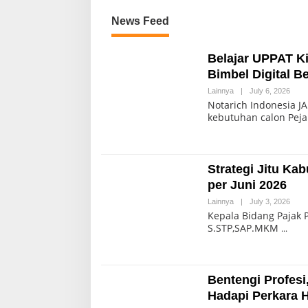
News Feed
Belajar UPPAT Ki
Bimbel Digital B
Lainnya
|
July 6, 2026
Notarich Indonesia J
kebutuhan calon Pej
Strategi Jitu K
per Juni 2026
Lainnya
|
July 3, 2026
Kepala Bidang Pajak 
S.STP,SAP.MKM
Bentengi Profesi
Hadapi Perkara