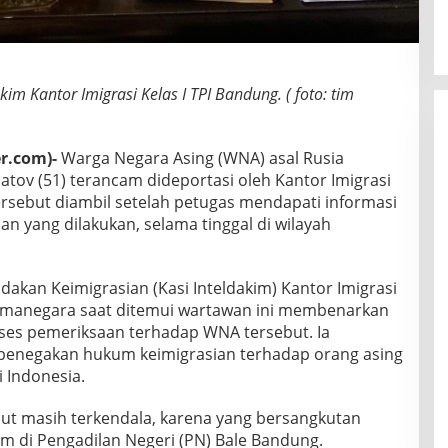
im Kantor Imigrasi Kelas I TPI Bandung. ( foto: tim
r.com)-
Warga Negara Asing (WNA) asal Rusia
adatov (51) terancam dideportasi oleh Kantor Imigrasi
ersebut diambil setelah petugas mendapati informasi
n yang dilakukan, selama tinggal di wilayah
ndakan Keimigrasian (Kasi Inteldakim) Kantor Imigrasi
 Bimanegara saat ditemui wartawan ini membenarkan
es pemeriksaan terhadap WNA tersebut. Ia
enegakan hukum keimigrasian terhadap orang asing
 Indonesia.
but masih terkendala, karena yang bersangkutan
m di Pengadilan Negeri (PN) Bale Bandung.