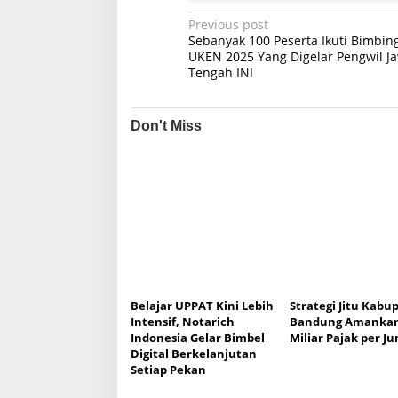
P
Previous post
Sebanyak 100 Peserta Ikuti Bimbin
o
UKEN 2025 Yang Digelar Pengwil J
Tengah INI
s
t
n
Don't Miss
a
v
i
g
a
t
i
Belajar UPPAT Kini Lebih
Strategi Jitu Kabu
Intensif, Notarich
Bandung Amankan
o
Indonesia Gelar Bimbel
Miliar Pajak per Ju
n
Digital Berkelanjutan
Setiap Pekan