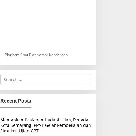
Platform Chat Plat Nomor Kendaraan
S
e
a
r
c
Recent Posts
h
f
o
Mantapkan Kesiapan Hadapi Ujian, Pengda
r
Kota Semarang IPPAT Gelar Pembekalan dan
:
Simulasi Ujian CBT