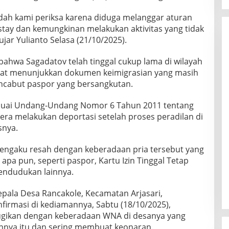
udah kami periksa karena diduga melanggar aturan
rstay dan kemungkinan melakukan aktivitas yang tidak
ujar Yulianto Selasa (21/10/2025).
bahwa Sagadatov telah tinggal cukup lama di wilayah
at menunjukkan dokumen keimigrasian yang masih
encabut paspor yang bersangkutan.
suai Undang-Undang Nomor 6 Tahun 2011 tentang
gera melakukan deportasi setelah proses peradilan di
snya.
mengaku resah dengan keberadaan pria tersebut yang
apa pun, seperti paspor, Kartu Izin Tinggal Tetap
endudukan lainnya.
epala Desa Rancakole, Kecamatan Arjasari,
firmasi di kediamannya, Sabtu (18/10/2025),
gikan dengan keberadaan WNA di desanya yang
annya itu dan sering membuat keonaran.