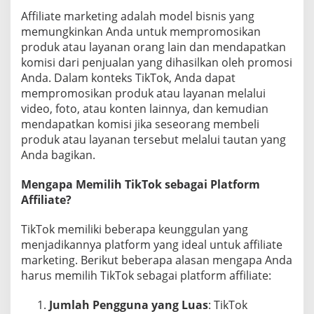
M
Affiliate marketing adalah model bisnis yang
e
memungkinkan Anda untuk mempromosikan
m
produk atau layanan orang lain dan mendapatkan
b
a
komisi dari penjualan yang dihasilkan oleh promosi
n
Anda. Dalam konteks TikTok, Anda dapat
g
mempromosikan produk atau layanan melalui
u
video, foto, atau konten lainnya, dan kemudian
n
mendapatkan komisi jika seseorang membeli
B
i
produk atau layanan tersebut melalui tautan yang
s
Anda bagikan.
n
i
Mengapa Memilih TikTok sebagai Platform
s
Affiliate?
O
n
l
TikTok memiliki beberapa keunggulan yang
i
menjadikannya platform yang ideal untuk affiliate
n
marketing. Berikut beberapa alasan mengapa Anda
e
harus memilih TikTok sebagai platform affiliate:
Y
a
n
Jumlah Pengguna yang Luas
: TikTok
g