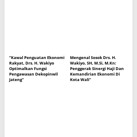
“Kawal Penguatan Ekonomi
Mengenal Sosok Drs. H.
Rakyat, Drs. H. Wakiyo
Wakiyo, SH, M.Si, M.Kn:
Optimalkan Fungsi
Penggerak Sinergi Haji Dan
Pengawasan Dekopinwil
Kemandirian Ekonomi Di
Jateng”
Kota Wali”