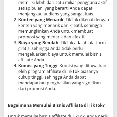
memiliki lebih dari satu miliar pengguna aktif
S
setiap bulan, yang berarti Anda dapat
u
menjangkau audiens yang sangat luas.
k
s
Konten yang Menarik
: TikTok dikenal dengan
e
konten yang menarik dan kreatif, sehingga
s
memungkinkan Anda untuk membuat
promosi yang menarik dan efektif.
Biaya yang Rendah
: TikTok adalah platform
gratis, sehingga Anda tidak perlu
mengeluarkan biaya untuk memulai bisnis
affiliate Anda.
Komisi yang Tinggi
: Komisi yang ditawarkan
oleh program affiliate di TikTok biasanya
cukup tinggi, sehingga Anda dapat
mendapatkan penghasilan yang signifikan
dari promosi Anda.
Bagaimana Memulai Bisnis Affiliate di TikTok?
Untuk memulai bisnis affiliate di TikTok, Anda perlu