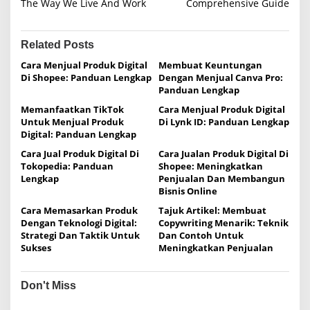
The Way We Live And Work
Comprehensive Guide
s
t
n
Related Posts
a
Cara Menjual Produk Digital
Membuat Keuntungan
Di Shopee: Panduan Lengkap
Dengan Menjual Canva Pro:
v
Panduan Lengkap
i
Memanfaatkan TikTok
Cara Menjual Produk Digital
g
Untuk Menjual Produk
Di Lynk ID: Panduan Lengkap
Digital: Panduan Lengkap
a
Cara Jual Produk Digital Di
Cara Jualan Produk Digital Di
t
Tokopedia: Panduan
Shopee: Meningkatkan
i
Lengkap
Penjualan Dan Membangun
Bisnis Online
o
Cara Memasarkan Produk
Tajuk Artikel: Membuat
n
Dengan Teknologi Digital:
Copywriting Menarik: Teknik
Strategi Dan Taktik Untuk
Dan Contoh Untuk
Sukses
Meningkatkan Penjualan
Don't Miss