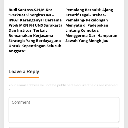
Budi Santoso,S.H,M.Kn:
Pemalang Berpuisi: Ajang
“Perkuat Sinergitas INI –
Kreatif Tegal–Brebes–
IPPAT Karanganyar Bersama
Pemalang- Pekalongan
Prodi MKN FH UNS Surakarta
Menyatu di Padepokan
Dan Institusi Terkait
Lintang Kemukus,
Rencanakan Kerjasama
Menggerma Dari Hamparan
Strategis Yang Berdayaguna
Sawah Yang Menghijau
Untuk Kepentingan Seluruh
Anggota”
Leave a Reply
Your email address will not be published.
Required fields are marked
*