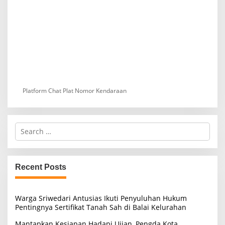
Platform Chat Plat Nomor Kendaraan
S
e
a
r
c
Recent Posts
h
f
o
Warga Sriwedari Antusias Ikuti Penyuluhan Hukum
r
Pentingnya Sertifikat Tanah Sah di Balai Kelurahan
:
Mantapkan Kesiapan Hadapi Ujian, Pengda Kota