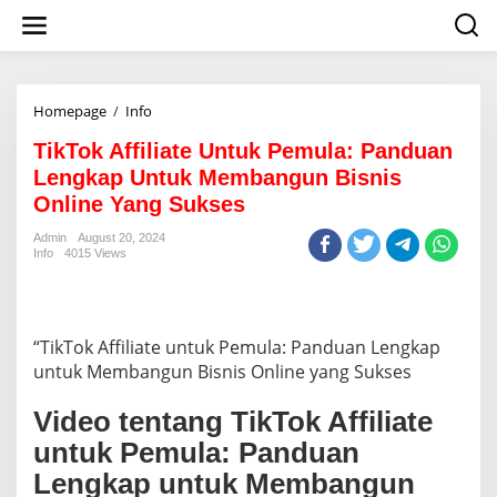
S
k
i
p
t
o
Homepage
/
Info
T
c
i
o
TikTok Affiliate Untuk Pemula: Panduan
k
n
T
Lengkap Untuk Membangun Bisnis
t
o
Online Yang Sukses
e
k
n
A
Admin
August 20, 2024
t
ff
Info
4015 Views
i
l
i
a
“TikTok Affiliate untuk Pemula: Panduan Lengkap
t
untuk Membangun Bisnis Online yang Sukses
e
U
n
Video tentang TikTok Affiliate
t
untuk Pemula: Panduan
u
k
Lengkap untuk Membangun
P