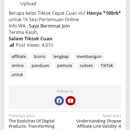
Upload
Berapa kelas Tiktok Cepat Cuan ini?
Hanya *100rb*
untuk 1X Sesi Pertemuan Online
Info WA :
Saya Berminat Join
Terima Kasih,
Salam Tiktok Cuan
Post Views:
4,015
affiliate
bisnis
lengkap
membangun
online
panduan
pemula
sukses
TikTok
untuk
Follow Us
P
Previous post
Next post
The Evolution Of Digital
Understanding Shopee
o
Products: Transforming
Affiliate Link Validity: A