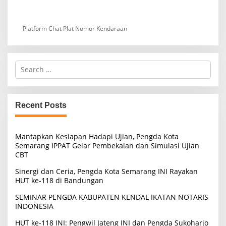
Platform Chat Plat Nomor Kendaraan
S
e
a
r
c
Recent Posts
h
f
o
Mantapkan Kesiapan Hadapi Ujian, Pengda Kota
r
Semarang IPPAT Gelar Pembekalan dan Simulasi Ujian
:
CBT
Sinergi dan Ceria, Pengda Kota Semarang INI Rayakan
HUT ke-118 di Bandungan
SEMINAR PENGDA KABUPATEN KENDAL IKATAN NOTARIS
INDONESIA
HUT ke-118 INI: Pengwil Jateng INI dan Pengda Sukoharjo