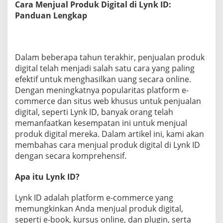
Cara Menjual Produk Digital di Lynk ID:
i
Panduan Lengkap
t
a
l
D
i
Dalam beberapa tahun terakhir, penjualan produk
L
digital telah menjadi salah satu cara yang paling
y
n
efektif untuk menghasilkan uang secara online.
k
Dengan meningkatnya popularitas platform e-
I
commerce dan situs web khusus untuk penjualan
D
digital, seperti Lynk ID, banyak orang telah
:
memanfaatkan kesempatan ini untuk menjual
P
a
produk digital mereka. Dalam artikel ini, kami akan
n
membahas cara menjual produk digital di Lynk ID
d
dengan secara komprehensif.
u
a
Apa itu Lynk ID?
n
L
e
Lynk ID adalah platform e-commerce yang
n
memungkinkan Anda menjual produk digital,
g
seperti e-book, kursus online, dan plugin, serta
k