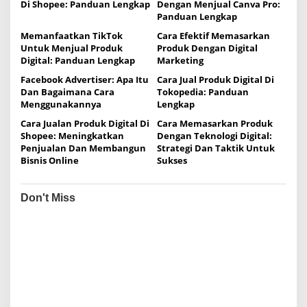
Di Shopee: Panduan Lengkap
Dengan Menjual Canva Pro:
v
Panduan Lengkap
i
Memanfaatkan TikTok
Cara Efektif Memasarkan
g
Untuk Menjual Produk
Produk Dengan Digital
Digital: Panduan Lengkap
Marketing
a
Facebook Advertiser: Apa Itu
Cara Jual Produk Digital Di
t
Dan Bagaimana Cara
Tokopedia: Panduan
i
Menggunakannya
Lengkap
o
Cara Jualan Produk Digital Di
Cara Memasarkan Produk
Shopee: Meningkatkan
Dengan Teknologi Digital:
n
Penjualan Dan Membangun
Strategi Dan Taktik Untuk
Bisnis Online
Sukses
Don't Miss