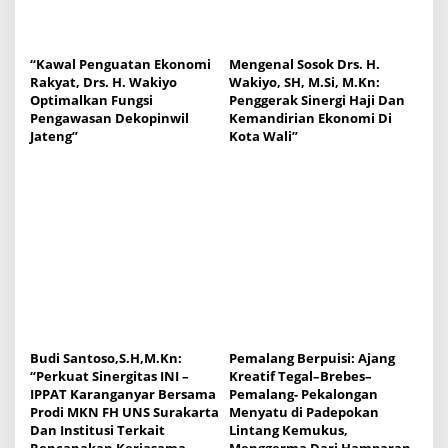
“Kawal Penguatan Ekonomi
Mengenal Sosok Drs. H.
Rakyat, Drs. H. Wakiyo
Wakiyo, SH, M.Si, M.Kn:
Optimalkan Fungsi
Penggerak Sinergi Haji Dan
Pengawasan Dekopinwil
Kemandirian Ekonomi Di
Jateng”
Kota Wali”
Budi Santoso,S.H,M.Kn:
Pemalang Berpuisi: Ajang
“Perkuat Sinergitas INI –
Kreatif Tegal–Brebes–
IPPAT Karanganyar Bersama
Pemalang- Pekalongan
Prodi MKN FH UNS Surakarta
Menyatu di Padepokan
Dan Institusi Terkait
Lintang Kemukus,