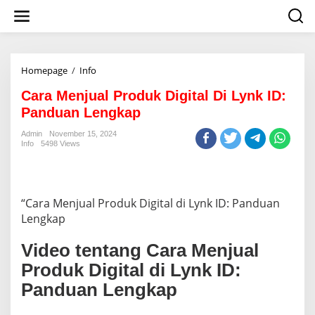
S
k
i
p
t
o
Homepage
/
Info
C
c
a
o
Cara Menjual Produk Digital Di Lynk ID:
r
n
a
Panduan Lengkap
t
M
e
e
Admin
November 15, 2024
n
Info
5498 Views
n
t
j
u
a
l
“Cara Menjual Produk Digital di Lynk ID: Panduan
P
Lengkap
r
o
Video tentang Cara Menjual
d
u
Produk Digital di Lynk ID:
k
Panduan Lengkap
D
i
g