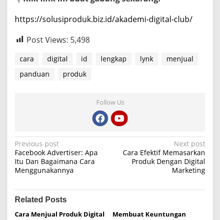
https://solusiproduk.biz.id/akademi-digital-club/
Post Views:
5,498
cara
digital
id
lengkap
lynk
menjual
panduan
produk
Follow Us
P
Previous post
Next post
Facebook Advertiser: Apa
Cara Efektif Memasarkan
o
Itu Dan Bagaimana Cara
Produk Dengan Digital
Menggunakannya
Marketing
s
t
n
Related Posts
a
Cara Menjual Produk Digital
Membuat Keuntungan