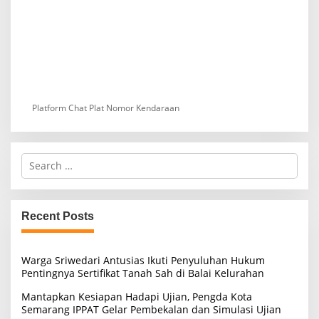
Platform Chat Plat Nomor Kendaraan
S
e
a
r
c
Recent Posts
h
f
o
Warga Sriwedari Antusias Ikuti Penyuluhan Hukum
r
Pentingnya Sertifikat Tanah Sah di Balai Kelurahan
:
Mantapkan Kesiapan Hadapi Ujian, Pengda Kota
Semarang IPPAT Gelar Pembekalan dan Simulasi Ujian