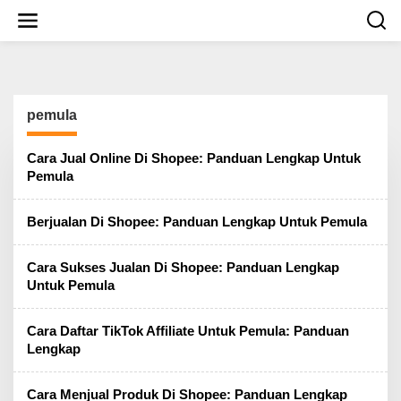
S
k
i
p
t
o
c
pemula
o
n
t
Cara Jual Online Di Shopee: Panduan Lengkap Untuk
e
Pemula
n
t
Berjualan Di Shopee: Panduan Lengkap Untuk Pemula
Cara Sukses Jualan Di Shopee: Panduan Lengkap
Untuk Pemula
Cara Daftar TikTok Affiliate Untuk Pemula: Panduan
Lengkap
Cara Menjual Produk Di Shopee: Panduan Lengkap