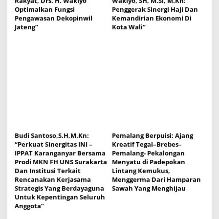
Rakyat, Drs. H. Wakiyo
Wakiyo, SH, M.Si, M.Kn:
Optimalkan Fungsi
Penggerak Sinergi Haji Dan
Pengawasan Dekopinwil
Kemandirian Ekonomi Di
Jateng”
Kota Wali”
Budi Santoso,S.H,M.Kn:
Pemalang Berpuisi: Ajang
“Perkuat Sinergitas INI –
Kreatif Tegal–Brebes–
IPPAT Karanganyar Bersama
Pemalang- Pekalongan
Prodi MKN FH UNS Surakarta
Menyatu di Padepokan
Dan Institusi Terkait
Lintang Kemukus,
Rencanakan Kerjasama
Menggerma Dari Hamparan
Strategis Yang Berdayaguna
Sawah Yang Menghijau
Untuk Kepentingan Seluruh
Anggota”