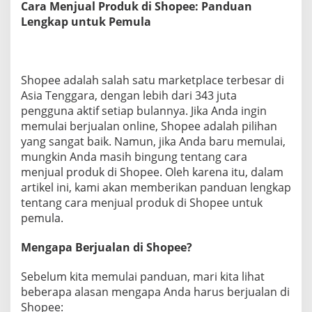
Cara Menjual Produk di Shopee: Panduan
h
Lengkap untuk Pemula
o
p
e
e
:
Shopee adalah salah satu marketplace terbesar di
P
Asia Tenggara, dengan lebih dari 343 juta
a
n
pengguna aktif setiap bulannya. Jika Anda ingin
d
memulai berjualan online, Shopee adalah pilihan
u
yang sangat baik. Namun, jika Anda baru memulai,
a
mungkin Anda masih bingung tentang cara
n
menjual produk di Shopee. Oleh karena itu, dalam
L
e
artikel ini, kami akan memberikan panduan lengkap
n
tentang cara menjual produk di Shopee untuk
g
pemula.
k
a
Mengapa Berjualan di Shopee?
p
U
n
Sebelum kita memulai panduan, mari kita lihat
t
beberapa alasan mengapa Anda harus berjualan di
u
Shopee:
k