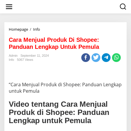
S
k
i
p
t
o
Homepage
/
Info
C
c
a
o
Cara Menjual Produk Di Shopee:
r
n
a
Panduan Lengkap Untuk Pemula
t
M
e
e
Admin
September 11, 2024
n
Info
5067 Views
n
t
j
u
a
l
“Cara Menjual Produk di Shopee: Panduan Lengkap
P
untuk Pemula
r
o
Video tentang Cara Menjual
d
u
Produk di Shopee: Panduan
k
Lengkap untuk Pemula
D
i
S