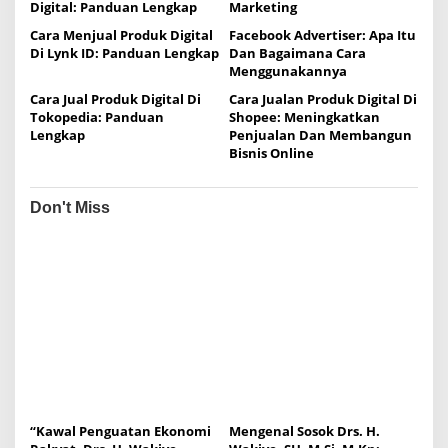
a
Digital: Panduan Lengkap
Marketing
t
Cara Menjual Produk Digital
Facebook Advertiser: Apa Itu
i
Di Lynk ID: Panduan Lengkap
Dan Bagaimana Cara
Menggunakannya
o
Cara Jual Produk Digital Di
Cara Jualan Produk Digital Di
n
Tokopedia: Panduan
Shopee: Meningkatkan
Lengkap
Penjualan Dan Membangun
Bisnis Online
Don't Miss
“Kawal Penguatan Ekonomi
Mengenal Sosok Drs. H.