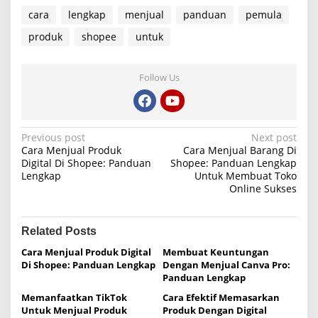
cara
lengkap
menjual
panduan
pemula
produk
shopee
untuk
Follow Us
P
Previous post
Next post
Cara Menjual Produk
Cara Menjual Barang Di
o
Digital Di Shopee: Panduan
Shopee: Panduan Lengkap
Lengkap
Untuk Membuat Toko
s
Online Sukses
t
n
Related Posts
a
Cara Menjual Produk Digital
Membuat Keuntungan
v
Di Shopee: Panduan Lengkap
Dengan Menjual Canva Pro:
i
Panduan Lengkap
g
Memanfaatkan TikTok
Cara Efektif Memasarkan
Untuk Menjual Produk
Produk Dengan Digital