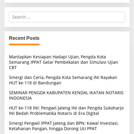
S
e
a
r
c
Recent Posts
h
f
o
Mantapkan Kesiapan Hadapi Ujian, Pengda Kota
r
Semarang IPPAT Gelar Pembekalan dan Simulasi Ujian
:
CBT
Sinergi dan Ceria, Pengda Kota Semarang INI Rayakan
HUT ke-118 di Bandungan
SEMINAR PENGDA KABUPATEN KENDAL IKATAN NOTARIS
INDONESIA
HUT ke-118 INI: Pengwil Jateng INI dan Pengda Sukoharjo
INI Bedah Problematika Notaris di Era Digital
Sinergi Pengwil IPPAT Jateng dan BPN: Kawal Investasi,
Ketahanan Pangan, hingga Dorong UU PPAT