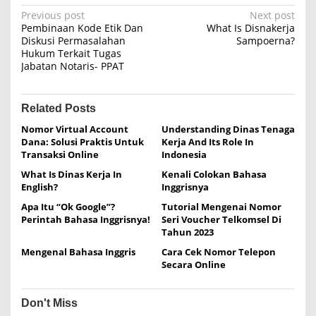
P
Previous post
Next post
Pembinaan Kode Etik Dan
What Is Disnakerja
o
Diskusi Permasalahan
Sampoerna?
Hukum Terkait Tugas
s
Jabatan Notaris- PPAT
t
n
Related Posts
a
Nomor Virtual Account
Understanding Dinas Tenaga
v
Dana: Solusi Praktis Untuk
Kerja And Its Role In
i
Transaksi Online
Indonesia
g
What Is Dinas Kerja In
Kenali Colokan Bahasa
English?
Inggrisnya
a
Apa Itu “Ok Google”?
Tutorial Mengenai Nomor
t
Perintah Bahasa Inggrisnya!
Seri Voucher Telkomsel Di
i
Tahun 2023
o
Mengenal Bahasa Inggris
Cara Cek Nomor Telepon
Secara Online
n
Don't Miss