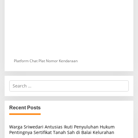
Platform Chat Plat Nomor Kendaraan
S
e
a
r
c
Recent Posts
h
f
o
Warga Sriwedari Antusias Ikuti Penyuluhan Hukum
r
Pentingnya Sertifikat Tanah Sah di Balai Kelurahan
: