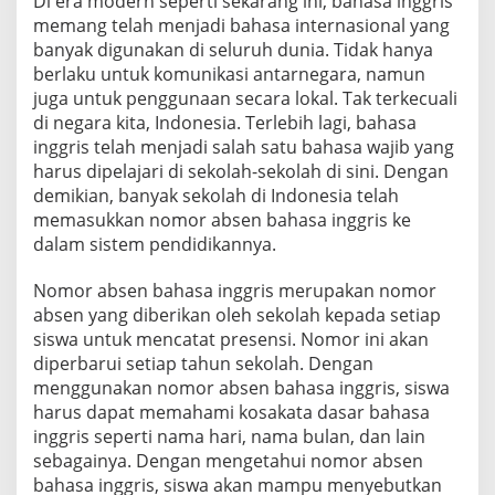
Di era modern seperti sekarang ini, bahasa inggris
k
memang telah menjadi bahasa internasional yang
o
banyak digunakan di seluruh dunia. Tidak hanya
l
berlaku untuk komunikasi antarnegara, namun
a
h
juga untuk penggunaan secara lokal. Tak terkecuali
di negara kita, Indonesia. Terlebih lagi, bahasa
inggris telah menjadi salah satu bahasa wajib yang
harus dipelajari di sekolah-sekolah di sini. Dengan
demikian, banyak sekolah di Indonesia telah
memasukkan nomor absen bahasa inggris ke
dalam sistem pendidikannya.
Nomor absen bahasa inggris merupakan nomor
absen yang diberikan oleh sekolah kepada setiap
siswa untuk mencatat presensi. Nomor ini akan
diperbarui setiap tahun sekolah. Dengan
menggunakan nomor absen bahasa inggris, siswa
harus dapat memahami kosakata dasar bahasa
inggris seperti nama hari, nama bulan, dan lain
sebagainya. Dengan mengetahui nomor absen
bahasa inggris, siswa akan mampu menyebutkan