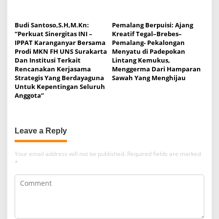
Budi Santoso,S.H,M.Kn:
Pemalang Berpuisi: Ajang
“Perkuat Sinergitas INI –
Kreatif Tegal–Brebes–
IPPAT Karanganyar Bersama
Pemalang- Pekalongan
Prodi MKN FH UNS Surakarta
Menyatu di Padepokan
Dan Institusi Terkait
Lintang Kemukus,
Rencanakan Kerjasama
Menggerma Dari Hamparan
Strategis Yang Berdayaguna
Sawah Yang Menghijau
Untuk Kepentingan Seluruh
Anggota”
Leave a Reply
Your email address will not be published.
Required fields are marked
*