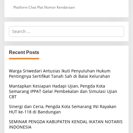
Platform Chat Plat Nomor Kendaraan
S
e
a
r
c
Recent Posts
h
f
o
Warga Sriwedari Antusias Ikuti Penyuluhan Hukum
r
Pentingnya Sertifikat Tanah Sah di Balai Kelurahan
:
Mantapkan Kesiapan Hadapi Ujian, Pengda Kota
Semarang IPPAT Gelar Pembekalan dan Simulasi Ujian
CBT
Sinergi dan Ceria, Pengda Kota Semarang INI Rayakan
HUT ke-118 di Bandungan
SEMINAR PENGDA KABUPATEN KENDAL IKATAN NOTARIS
INDONESIA