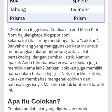
n
g
g
r
i
s
42+ Bahasa Inggrisnya Colokan, Trend Masa Kini
n
y
from bajulengkaps.blogspot.com
a
Selama ini kita sering mendengar kata “colokan”.
Banyak orang yang menggunakan kata ini untuk
menerangkan alat penghubung antara alat
berteknologi dengan sumber listrik. Namun,
apakah Anda tahu bahwa ternyata colokan juga
memiliki nama lain? Bahkan, colokan juga memiliki
nama dalam bahasa Inggris. Nah, di artikel kali ini,
kita akan membahas mengenai colokan dan
bahasa Inggrisnya. Mari kita simak konten di bawah
ini.
Apa Itu Colokan?
Colokan adalah alat yang digunakan untuk