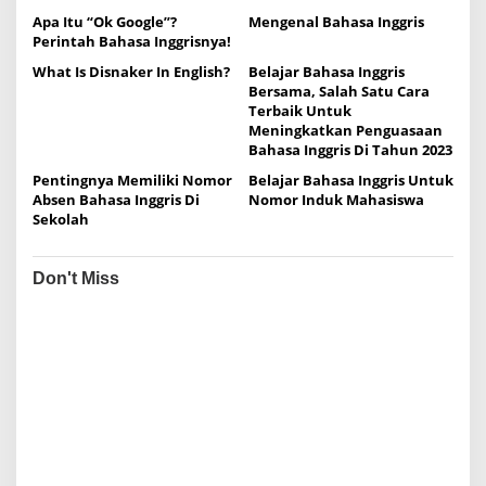
g
Apa Itu “Ok Google”?
Mengenal Bahasa Inggris
Perintah Bahasa Inggrisnya!
a
What Is Disnaker In English?
Belajar Bahasa Inggris
t
Bersama, Salah Satu Cara
i
Terbaik Untuk
Meningkatkan Penguasaan
o
Bahasa Inggris Di Tahun 2023
n
Pentingnya Memiliki Nomor
Belajar Bahasa Inggris Untuk
Absen Bahasa Inggris Di
Nomor Induk Mahasiswa
Sekolah
Don't Miss