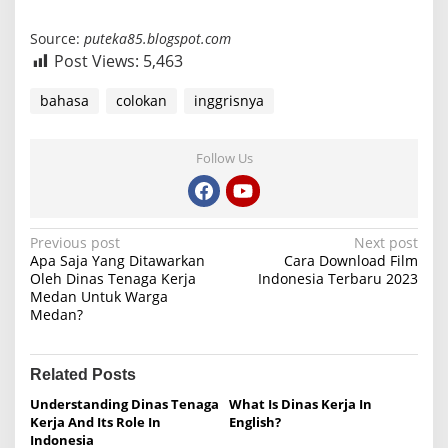
Source:
puteka85.blogspot.com
Post Views:
5,463
bahasa
colokan
inggrisnya
Follow Us
P
Previous post
Next post
Apa Saja Yang Ditawarkan
Cara Download Film
o
Oleh Dinas Tenaga Kerja
Indonesia Terbaru 2023
Medan Untuk Warga
s
Medan?
t
n
Related Posts
a
Understanding Dinas Tenaga
What Is Dinas Kerja In
v
Kerja And Its Role In
English?
i
Indonesia