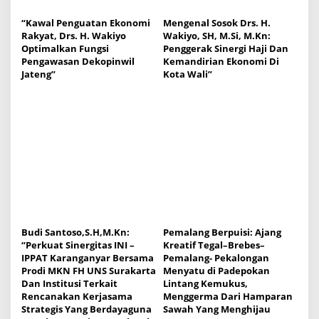
“Kawal Penguatan Ekonomi
Mengenal Sosok Drs. H.
Rakyat, Drs. H. Wakiyo
Wakiyo, SH, M.Si, M.Kn:
Optimalkan Fungsi
Penggerak Sinergi Haji Dan
Pengawasan Dekopinwil
Kemandirian Ekonomi Di
Jateng”
Kota Wali”
Budi Santoso,S.H,M.Kn:
Pemalang Berpuisi: Ajang
“Perkuat Sinergitas INI –
Kreatif Tegal–Brebes–
IPPAT Karanganyar Bersama
Pemalang- Pekalongan
Prodi MKN FH UNS Surakarta
Menyatu di Padepokan
Dan Institusi Terkait
Lintang Kemukus,
Rencanakan Kerjasama
Menggerma Dari Hamparan
Strategis Yang Berdayaguna
Sawah Yang Menghijau