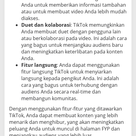
Anda untuk memberikan informasi tambahan
atau untuk membuat video Anda lebih mudah
diakses.
Duet dan kolaborasi
: TikTok memungkinkan
Anda membuat duet dengan pengguna lain
atau berkolaborasi pada video. Ini adalah cara
yang bagus untuk menjangkau audiens baru
dan meningkatkan keterlibatan pada konten
Anda.
Fitur langsung
: Anda dapat menggunakan
fitur langsung TikTok untuk menyiarkan
langsung kepada pengikut Anda. Ini adalah
cara yang bagus untuk terhubung dengan
audiens Anda secara real-time dan
membangun komunitas.
Dengan menggunakan fitur-fitur yang ditawarkan
TikTok, Anda dapat membuat konten yang lebih
menarik dan menghibur, yang akan meningkatkan
peluang Anda untuk muncul di halaman FYP dan
menjangkau audiens yang lebih luas.