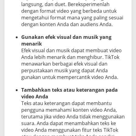
langsung, dan duet. Bereksperimenlah
dengan format video yang berbeda untuk
mengetahui format mana yang paling sesuai
dengan konten Anda dan audiens Anda.
Gunakan efek visual dan musik yang
menarik
Efek visual dan musik dapat membuat video
Anda lebih menarik dan menghibur. TikTok
menawarkan berbagai efek visual dan
perpustakaan musik yang dapat Anda
gunakan untuk mempercantik video Anda.
Tambahkan teks atau keterangan pada
video Anda
Teks atau keterangan dapat membantu
pengguna memahami konten video Anda,
terutama jika video Anda tidak menggunakan
suara. Anda dapat menambahkan teks ke
video Anda menggunakan fitur teks TikTok