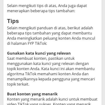
Selain mengikuti tips di atas, Anda juga dapat
menerapkan beberapa tips tambahan:
Tips
Selain mengikuti panduan di atas, berikut adalah
beberapa tips tambahan yang dapat membantu
Anda meningkatkan peluang konten Anda muncul
di halaman FYP TikTok:
Gunakan kata kunci yang relevan
Saat membuat konten, pastikan untuk
menggunakan kata kunci yang relevan dengan
topik konten Anda. Kata kunci ini akan membantu
algoritma TikTok memahami konten Anda dan
menampilkannya kepada pengguna yang mencari
topik terkait.
Buat konten yang menarik
Konten yang menarik adalah kunci untuk membuat
video TikTok yang sukses. Konten yang menarik