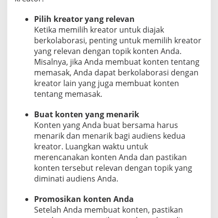
Pilih kreator yang relevan
Ketika memilih kreator untuk diajak
berkolaborasi, penting untuk memilih kreator
yang relevan dengan topik konten Anda.
Misalnya, jika Anda membuat konten tentang
memasak, Anda dapat berkolaborasi dengan
kreator lain yang juga membuat konten
tentang memasak.
Buat konten yang menarik
Konten yang Anda buat bersama harus
menarik dan menarik bagi audiens kedua
kreator. Luangkan waktu untuk
merencanakan konten Anda dan pastikan
konten tersebut relevan dengan topik yang
diminati audiens Anda.
Promosikan konten Anda
Setelah Anda membuat konten, pastikan