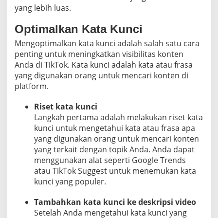
yang lebih luas.
Optimalkan Kata Kunci
Mengoptimalkan kata kunci adalah salah satu cara
penting untuk meningkatkan visibilitas konten
Anda di TikTok. Kata kunci adalah kata atau frasa
yang digunakan orang untuk mencari konten di
platform.
Riset kata kunci
Langkah pertama adalah melakukan riset kata
kunci untuk mengetahui kata atau frasa apa
yang digunakan orang untuk mencari konten
yang terkait dengan topik Anda. Anda dapat
menggunakan alat seperti Google Trends
atau TikTok Suggest untuk menemukan kata
kunci yang populer.
Tambahkan kata kunci ke deskripsi video
Setelah Anda mengetahui kata kunci yang