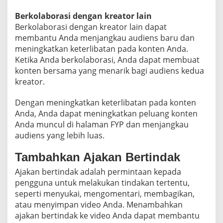
Berkolaborasi dengan kreator lain
Berkolaborasi dengan kreator lain dapat
membantu Anda menjangkau audiens baru dan
meningkatkan keterlibatan pada konten Anda.
Ketika Anda berkolaborasi, Anda dapat membuat
konten bersama yang menarik bagi audiens kedua
kreator.
Dengan meningkatkan keterlibatan pada konten
Anda, Anda dapat meningkatkan peluang konten
Anda muncul di halaman FYP dan menjangkau
audiens yang lebih luas.
Tambahkan Ajakan Bertindak
Ajakan bertindak adalah permintaan kepada
pengguna untuk melakukan tindakan tertentu,
seperti menyukai, mengomentari, membagikan,
atau menyimpan video Anda. Menambahkan
ajakan bertindak ke video Anda dapat membantu