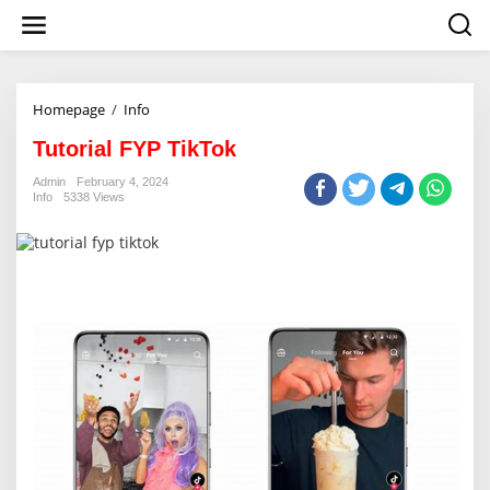
S
k
i
p
t
o
Homepage
/
Info
T
c
u
o
Tutorial FYP TikTok
t
n
o
Admin
February 4, 2024
t
r
Info
5338 Views
e
i
n
a
t
l
F
Y
P
T
i
k
T
o
k