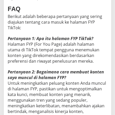
FAQ
Berikut adalah beberapa pertanyaan yang sering
diajukan tentang cara masuk ke halaman FYP
TikTok:
Pertanyaan 1: Apa itu halaman FYP TikTok?
Halaman FYP (For You Page) adalah halaman
utama di TikTok tempat pengguna menemukan
konten yang direkomendasikan berdasarkan
preferensi dan riwayat penelusuran mereka.
Pertanyaan 2: Bagaimana cara membuat konten
saya muncul di halaman FYP?
Untuk meningkatkan peluang konten Anda muncul
di halaman FYP, pastikan untuk mengoptimalkan
kata kunci, membuat konten yang menarik,
menggunakan tren yang sedang populer,
meningkatkan keterlibatan, menambahkan ajakan
bertindak, menganalisis kinerja konten,