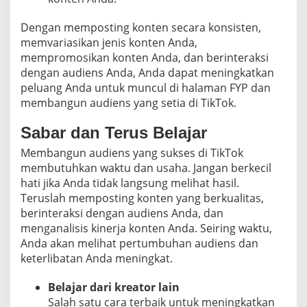
Dengan memposting konten secara konsisten,
memvariasikan jenis konten Anda,
mempromosikan konten Anda, dan berinteraksi
dengan audiens Anda, Anda dapat meningkatkan
peluang Anda untuk muncul di halaman FYP dan
membangun audiens yang setia di TikTok.
Sabar dan Terus Belajar
Membangun audiens yang sukses di TikTok
membutuhkan waktu dan usaha. Jangan berkecil
hati jika Anda tidak langsung melihat hasil.
Teruslah memposting konten yang berkualitas,
berinteraksi dengan audiens Anda, dan
menganalisis kinerja konten Anda. Seiring waktu,
Anda akan melihat pertumbuhan audiens dan
keterlibatan Anda meningkat.
Belajar dari kreator lain
Salah satu cara terbaik untuk meningkatkan