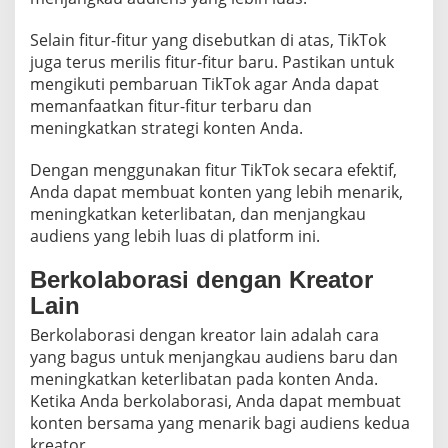
Selain fitur-fitur yang disebutkan di atas, TikTok
juga terus merilis fitur-fitur baru. Pastikan untuk
mengikuti pembaruan TikTok agar Anda dapat
memanfaatkan fitur-fitur terbaru dan
meningkatkan strategi konten Anda.
Dengan menggunakan fitur TikTok secara efektif,
Anda dapat membuat konten yang lebih menarik,
meningkatkan keterlibatan, dan menjangkau
audiens yang lebih luas di platform ini.
Berkolaborasi dengan Kreator
Lain
Berkolaborasi dengan kreator lain adalah cara
yang bagus untuk menjangkau audiens baru dan
meningkatkan keterlibatan pada konten Anda.
Ketika Anda berkolaborasi, Anda dapat membuat
konten bersama yang menarik bagi audiens kedua
kreator.