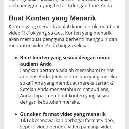
oleh pengguna yang tertarik dengan topik Anda.
Buat Konten yang Menarik
Konten yang menarik adalah kunci untuk membuat
video TikTok yang sukses. Konten yang menarik
akan membuat pengguna berhenti menggulir dan
menonton video Anda hingga selesai.
Buat konten yang sesuai dengan minat
audiens Anda
Langkah pertama adalah memahami minat
audiens Anda. Jenis konten apa yang mereka
sukai? Apa yang membuat mereka tertarik?
Setelah Anda mengetahui minat audiens,
Anda dapat membuat konten yang sesuai
dengan kebutuhan mereka.
Gunakan format video yang menarik
TikTok menawarkan berbagai format video,
seperti video pendek, video panjang, video