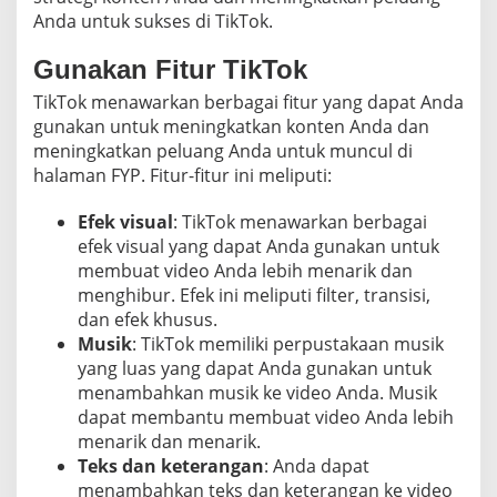
Anda untuk sukses di TikTok.
Gunakan Fitur TikTok
TikTok menawarkan berbagai fitur yang dapat Anda
gunakan untuk meningkatkan konten Anda dan
meningkatkan peluang Anda untuk muncul di
halaman FYP. Fitur-fitur ini meliputi:
Efek visual
: TikTok menawarkan berbagai
efek visual yang dapat Anda gunakan untuk
membuat video Anda lebih menarik dan
menghibur. Efek ini meliputi filter, transisi,
dan efek khusus.
Musik
: TikTok memiliki perpustakaan musik
yang luas yang dapat Anda gunakan untuk
menambahkan musik ke video Anda. Musik
dapat membantu membuat video Anda lebih
menarik dan menarik.
Teks dan keterangan
: Anda dapat
menambahkan teks dan keterangan ke video