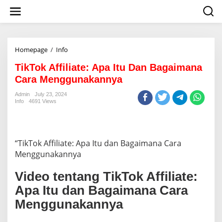
S
k
i
p
t
o
Homepage
/
Info
T
c
i
o
TikTok Affiliate: Apa Itu Dan Bagaimana
k
n
T
Cara Menggunakannya
t
o
e
k
Admin
July 23, 2024
n
Info
4691 Views
A
t
ff
i
l
i
“TikTok Affiliate: Apa Itu dan Bagaimana Cara
a
Menggunakannya
t
e
Video tentang TikTok Affiliate:
:
A
Apa Itu dan Bagaimana Cara
p
Menggunakannya
a
I
t