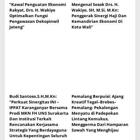
“Kawal Penguatan Ekonomi
Mengenal Sosok Drs. H.
Rakyat, Drs. H. Wakiyo
Wakiyo, SH, M.Si, M.Kn:
Optimalkan Fungsi
Penggerak Sinergi Haji Dan
Pengawasan Dekopinwil
Kemandirian Ekonomi Di
Jateng”
Kota Wali”
Budi Santoso,S.H,M.Kn:
Pemalang Berpuisi: Ajang
“Perkuat Sinergitas INI –
Kreatif Tegal–Brebes–
IPPAT Karanganyar Bersama
Pemalang- Pekalongan
Prodi MKN FH UNS Surakarta
Menyatu di Padepokan
Dan Institusi Terkait
Lintang Kemukus,
Rencanakan Kerjasama
Menggerma Dari Hamparan
Strategis Yang Berdayaguna
Sawah Yang Menghijau
Untuk Kepentingan Seluruh