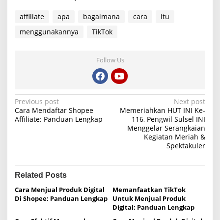
affiliate
apa
bagaimana
cara
itu
menggunakannya
TikTok
Follow Us
P
Previous post
Next post
Cara Mendaftar Shopee
Memeriahkan HUT INI Ke-
o
Affiliate: Panduan Lengkap
116, Pengwil Sulsel INI
Menggelar Serangkaian
s
Kegiatan Meriah &
t
Spektakuler
n
a
Related Posts
v
Cara Menjual Produk Digital
Memanfaatkan TikTok
i
Di Shopee: Panduan Lengkap
Untuk Menjual Produk
Digital: Panduan Lengkap
g