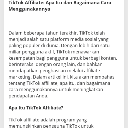
TikTok Affiliate: Apa Itu dan Bagaimana Cara
u
Menggunakannya
D
a
n
B
a
Dalam beberapa tahun terakhir, TikTok telah
g
menjadi salah satu platform media sosial yang
a
i
paling populer di dunia. Dengan lebih dari satu
m
miliar pengguna aktif, TikTok menawarkan
a
kesempatan bagi pengguna untuk berbagi konten,
n
berinteraksi dengan orang lain, dan bahkan
a
mendapatkan penghasilan melalui affiliate
C
a
marketing. Dalam artikel ini, kita akan membahas
r
tentang TikTok affiliate, apa itu, dan bagaimana
a
cara menggunakannya untuk meningkatkan
M
pendapatan Anda.
e
n
g
Apa Itu TikTok Affiliate?
g
u
TikTok affiliate adalah program yang
n
memungkinkan pengguna TikTok untuk
a