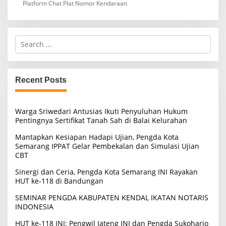
Platform Chat Plat Nomor Kendaraan
S
e
a
r
c
Recent Posts
h
f
o
Warga Sriwedari Antusias Ikuti Penyuluhan Hukum
r
Pentingnya Sertifikat Tanah Sah di Balai Kelurahan
:
Mantapkan Kesiapan Hadapi Ujian, Pengda Kota
Semarang IPPAT Gelar Pembekalan dan Simulasi Ujian
CBT
Sinergi dan Ceria, Pengda Kota Semarang INI Rayakan
HUT ke-118 di Bandungan
SEMINAR PENGDA KABUPATEN KENDAL IKATAN NOTARIS
INDONESIA
HUT ke-118 INI: Pengwil Jateng INI dan Pengda Sukoharjo