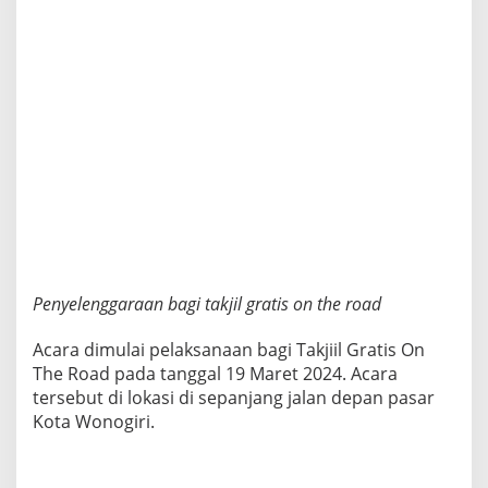
r
i
G
e
l
a
r
B
h
a
k
s
o
s
,
Penyelenggaraan bagi takjil gratis on the road
S
a
Acara dimulai pelaksanaan bagi Takjiil Gratis On
n
t
The Road pada tanggal 19 Maret 2024. Acara
u
tersebut di lokasi di sepanjang jalan depan pasar
n
Kota Wonogiri.
a
n
D
a