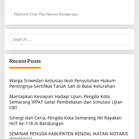
Platform Chat Plat Nomor Kendaraan
S
e
a
r
c
Recent Posts
h
f
o
Warga Sriwedari Antusias Ikuti Penyuluhan Hukum
r
Pentingnya Sertifikat Tanah Sah di Balai Kelurahan
:
Mantapkan Kesiapan Hadapi Ujian, Pengda Kota
Semarang IPPAT Gelar Pembekalan dan Simulasi Ujian
CBT
Sinergi dan Ceria, Pengda Kota Semarang INI Rayakan
HUT ke-118 di Bandungan
SEMINAR PENGDA KABUPATEN KENDAL IKATAN NOTARIS