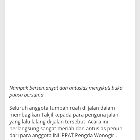
n
B
u
k
a
P
u
a
s
a
B
e
r
s
a
Nampak bersemangat dan antusias mengikuti buka
m
puasa bersama
a
Seluruh anggota tumpah ruah di jalan dalam
membagikan Takjil kepada para penguna jalan
yang lalu lalang di jalan tersebut. Acara ini
berlangsung sangat meriah dan antusias penuh
dari para anggota INI IPPAT Pengda Wonogiri.