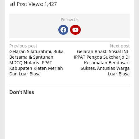
Post Views:
1,427
Follow Us
P
Previous post
Next post
Gelaran Silaturahmi, Buka
Gelaran Bhakti Sosial INI-
o
Bersama & Santunan
IPPAT Pengda Sukoharjo Di
MDCQ Notaris- PPAT
Kecamatan Bendosari
s
Kabupaten Klaten Meriah
Sukses, Antusias Warga
t
Dan Luar Biasa
Luar Biasa
n
a
Don't Miss
v
i
g
a
t