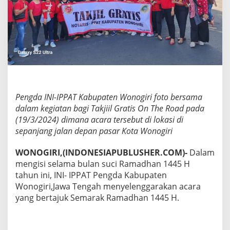
,
I
N
I
-
I
P
P
A
T
Pengda INI-IPPAT Kabupaten Wonogiri foto bersama
K
dalam kegiatan bagi Takjiil Gratis On The Road pada
a
b
(19/3/2024) dimana acara tersebut di lokasi di
u
sepanjang jalan depan pasar Kota Wonogiri
p
a
WONOGIRI,(INDONESIAPUBLUSHER.COM)-
Dalam
t
mengisi selama bulan suci Ramadhan 1445 H
e
n
tahun ini, INI- IPPAT Pengda Kabupaten
W
Wonogiri,Jawa Tengah menyelenggarakan acara
o
yang bertajuk Semarak Ramadhan 1445 H.
n
o
g
i