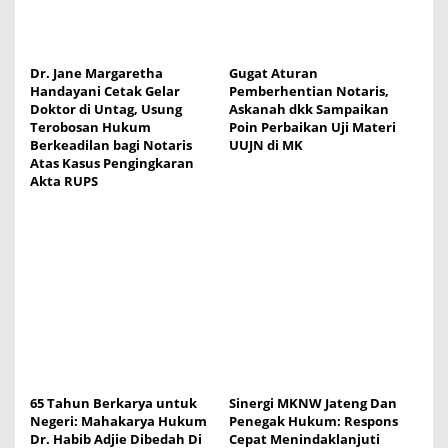
i
o
n
Dr. Jane Margaretha
Gugat Aturan
Handayani Cetak Gelar
Pemberhentian Notaris,
Doktor di Untag, Usung
Askanah dkk Sampaikan
Terobosan Hukum
Poin Perbaikan Uji Materi
Berkeadilan bagi Notaris
UUJN di MK
Atas Kasus Pengingkaran
Akta RUPS
65 Tahun Berkarya untuk
Sinergi MKNW Jateng Dan
Negeri: Mahakarya Hukum
Penegak Hukum: Respons
Dr. Habib Adjie Dibedah Di
Cepat Menindaklanjuti