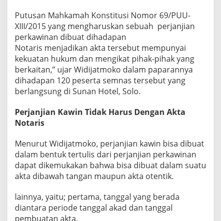
i
Putusan Mahkamah Konstitusi Nomor 69/PUU-
k
XIII/2015 yang mengharuskan sebuah perjanjian
U
n
perkawinan dibuat dihadapan
t
Notaris menjadikan akta tersebut mempunyai
u
kekuatan hukum dan mengikat pihak-pihak yang
k
berkaitan,” ujar Widijatmoko dalam paparannya
D
i
dihadapan 120 peserta semnas tersebut yang
b
berlangsung di Sunan Hotel, Solo.
a
h
Perjanjian Kawin Tidak Harus Dengan Akta
a
Notaris
s
Menurut Widijatmoko, perjanjian kawin bisa dibuat
dalam bentuk tertulis dari perjanjian perkawinan
dapat dikemukakan bahwa bisa dibuat dalam suatu
akta dibawah tangan maupun akta otentik.
lainnya, yaitu; pertama, tanggal yang berada
diantara periode tanggal akad dan tanggal
pembuatan akta.