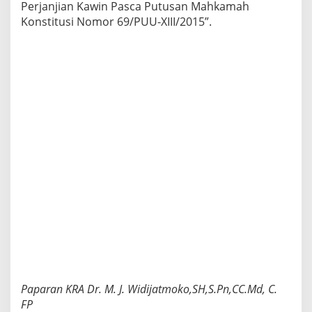
Perjanjian Kawin Pasca Putusan Mahkamah
c
Konstitusi Nomor 69/PUU-XIII/2015”.
a
P
u
t
u
s
a
n
M
K
N
o
6
9
/
2
0
1
5
M
e
n
Paparan KRA Dr. M. J. Widijatmoko,SH,S.Pn,CC.Md, C.
a
FP
r