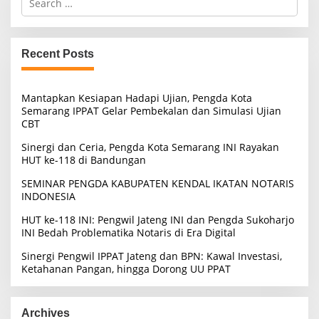
e
a
r
c
Recent Posts
h
f
o
Mantapkan Kesiapan Hadapi Ujian, Pengda Kota
r
Semarang IPPAT Gelar Pembekalan dan Simulasi Ujian
:
CBT
Sinergi dan Ceria, Pengda Kota Semarang INI Rayakan
HUT ke-118 di Bandungan
SEMINAR PENGDA KABUPATEN KENDAL IKATAN NOTARIS
INDONESIA
HUT ke-118 INI: Pengwil Jateng INI dan Pengda Sukoharjo
INI Bedah Problematika Notaris di Era Digital
Sinergi Pengwil IPPAT Jateng dan BPN: Kawal Investasi,
Ketahanan Pangan, hingga Dorong UU PPAT
Archives