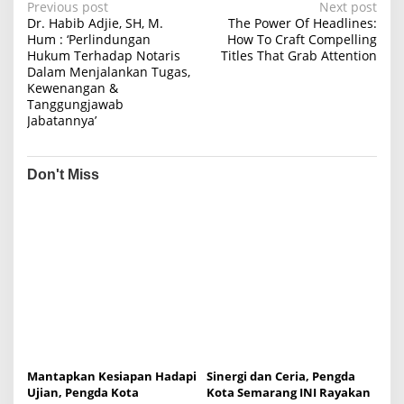
P
Previous post
Next post
Dr. Habib Adjie, SH, M.
The Power Of Headlines:
o
Hum : ‘Perlindungan
How To Craft Compelling
Hukum Terhadap Notaris
Titles That Grab Attention
s
Dalam Menjalankan Tugas,
t
Kewenangan &
Tanggungjawab
n
Jabatannya’
a
v
Don't Miss
i
g
a
t
i
o
n
Mantapkan Kesiapan Hadapi
Sinergi dan Ceria, Pengda
Ujian, Pengda Kota
Kota Semarang INI Rayakan