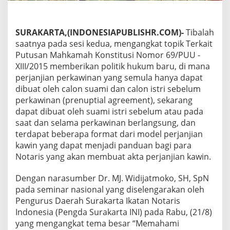
T
e
r
SURAKARTA,(INDONESIAPUBLISHR.COM)-
Tibalah
k
saatnya pada sesi kedua, mengangkat topik Terkait
a
i
Putusan Mahkamah Konstitusi Nomor 69/PUU -
t
XIII/2015 memberikan politik hukum baru, di mana
P
perjanjian perkawinan yang semula hanya dapat
e
dibuat oleh calon suami dan calon istri sebelum
r
j
perkawinan (prenuptial agreement), sekarang
a
dapat dibuat oleh suami istri sebelum atau pada
n
saat dan selama perkawinan berlangsung, dan
j
terdapat beberapa format dari model perjanjian
i
kawin yang dapat menjadi panduan bagi para
a
n
Notaris yang akan membuat akta perjanjian kawin.
K
a
Dengan narasumber Dr. MJ. Widijatmoko, SH, SpN
w
pada seminar nasional yang diselengarakan oleh
i
Pengurus Daerah Surakarta Ikatan Notaris
n
P
Indonesia (Pengda Surakarta INI) pada Rabu, (21/8)
a
yang mengangkat tema besar “Memahami
s