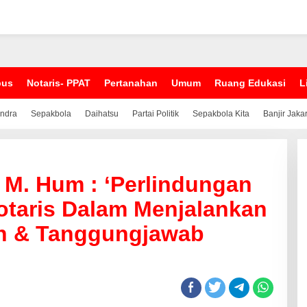
pus
Notaris- PPAT
Pertanahan
Umum
Ruang Edukasi
L
indra
Sepakbola
Daihatsu
Partai Politik
Sepakbola Kita
Banjir Jaka
, M. Hum : ‘Perlindungan
taris Dalam Menjalankan
n & Tanggungjawab