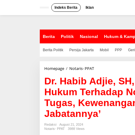
S
k
Indeks Berita
Iklan
i
p
t
o
c
Berita
Politik
Nasional
Hukum & Kam
o
n
Berita Politik
Persija Jakarta
Mobil
PPP
Ger
t
e
n
t
Homepage
/
Notaris- PPAT
D
r
Dr. Habib Adjie, SH
.
H
Hukum Terhadap No
a
b
Tugas, Kewenanga
i
b
Jabatannya’
A
d
j
Redaksi
August 21, 2024
i
Notaris- PPAT
3988 Views
e