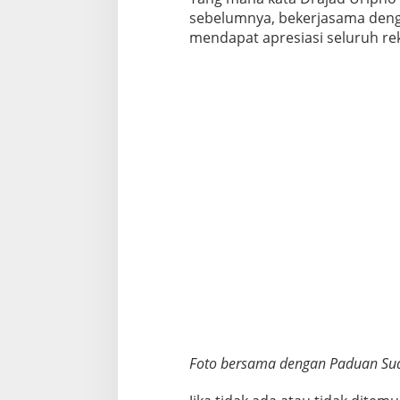
'
sebelumnya, bekerjasama denga
mendapat apresiasi seluruh rek
Foto bersama dengan Paduan Sua