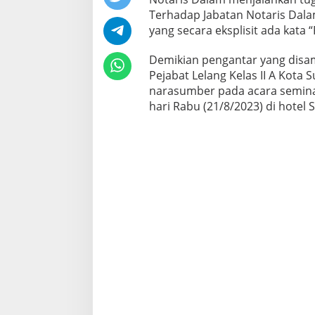
k
Terhadap Jabatan Notaris Dala
u
yang secara eksplisit ada kata 
m
T
Demikian pengantar yang disam
e
r
Pejabat Lelang Kelas II A Kota 
h
narasumber pada acara seminar
a
hari Rabu (21/8/2023) di hotel 
d
a
p
N
o
t
a
r
i
s
D
a
l
a
m
M
e