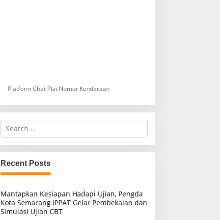
Platform Chat Plat Nomor Kendaraan
S
e
a
r
c
Recent Posts
h
f
o
Mantapkan Kesiapan Hadapi Ujian, Pengda
r
Kota Semarang IPPAT Gelar Pembekalan dan
:
Simulasi Ujian CBT