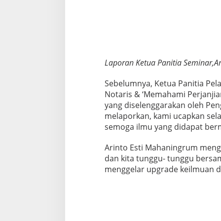
n
j
a
l
a
n
k
Laporan Ketua Panitia Seminar,A
a
n
Sebelumnya, Ketua Panitia Pe
T
Notaris & ‘Memahami Perjanjia
u
yang diselenggarakan oleh Peng
g
a
melaporkan, kami ucapkan sela
s
semoga ilmu yang didapat ber
,
K
Arinto Esti Mahaningrum mengur
e
dan kita tunggu- tunggu bersam
w
e
menggelar upgrade keilmuan d
n
a
n
g
a