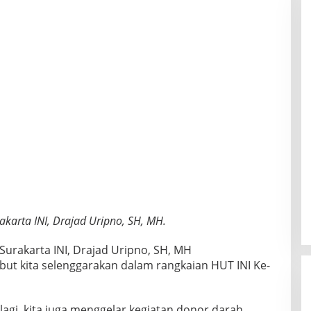
karta INI, Drajad Uripno, SH, MH.
urakarta INI, Drajad Uripno, SH, MH
t kita selenggarakan dalam rangkaian HUT INI Ke-
agi, kita juga menggelar kegiatan donor darah