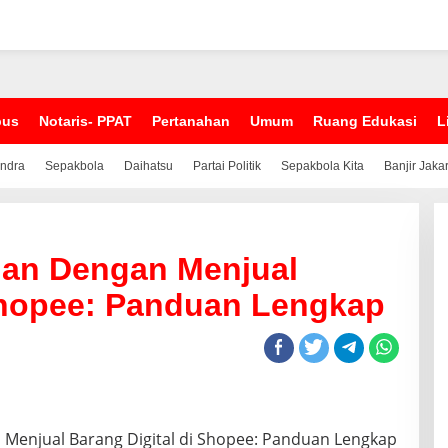
pus
Notaris- PPAT
Pertanahan
Umum
Ruang Edukasi
L
indra
Sepakbola
Daihatsu
Partai Politik
Sepakbola Kita
Banjir Jaka
an Dengan Menjual
 Shopee: Panduan Lengkap
enjual Barang Digital di Shopee: Panduan Lengkap