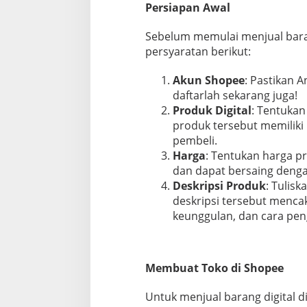
Persiapan Awal
g
i
Sebelum memulai menjual baran
t
a
persyaratan berikut:
l
D
Akun Shopee
: Pastikan A
i
daftarlah sekarang juga!
S
Produk Digital
h
: Tentukan
o
produk tersebut memiliki 
p
pembeli.
e
Harga
: Tentukan harga pr
e
dan dapat bersaing denga
:
P
Deskripsi Produk
: Tulisk
a
deskripsi tersebut mencak
n
keunggulan, dan cara pe
d
u
a
n
Membuat Toko di Shopee
L
e
n
Untuk menjual barang digital d
g