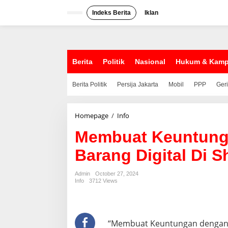
S
k
Indeks Berita
Iklan
i
p
t
o
c
Berita
Politik
Nasional
Hukum & Kam
o
n
Berita Politik
Persija Jakarta
Mobil
PPP
Ger
t
e
n
t
Homepage
/
Info
M
e
Membuat Keuntung
m
b
Barang Digital Di
u
a
t
Admin
October 27, 2024
K
Info
3712 Views
e
u
n
t
“Membuat Keuntungan dengan M
u