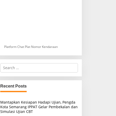
Platform Chat Plat Nomor Kendaraan
S
e
a
r
c
Recent Posts
h
f
o
Mantapkan Kesiapan Hadapi Ujian, Pengda
r
Kota Semarang IPPAT Gelar Pembekalan dan
:
Simulasi Ujian CBT