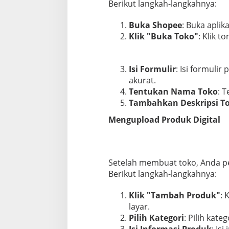
Berikut langkah-langkahnya:
k
a
Buka Shopee
: Buka apli
p
Klik "Buka Toko"
: Klik t
Isi Formulir
: Isi formuli
akurat.
Tentukan Nama Toko
: 
Tambahkan Deskripsi T
Mengupload Produk Digital
Setelah membuat toko, Anda pe
Berikut langkah-langkahnya:
Klik "Tambah Produk"
: 
layar.
Pilih Kategori
: Pilih kat