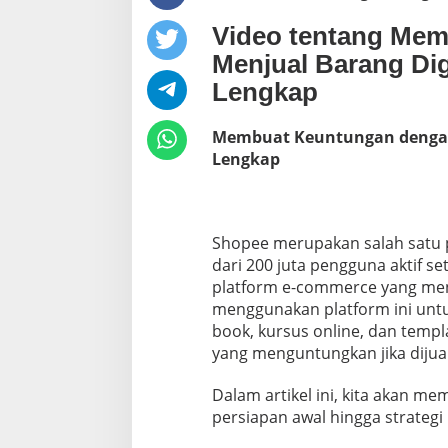
n
Video tentang Me
g
a
Menjual Barang Dig
n
D
Lengkap
e
n
Membuat Keuntungan dengan 
g
Lengkap
a
n
M
e
n
Shopee merupakan salah satu pa
j
dari 200 juta pengguna aktif s
u
a
platform e-commerce yang menj
l
menggunakan platform ini untuk 
B
book, kursus online, dan temp
a
yang menguntungkan jika dijua
r
a
n
Dalam artikel ini, kita akan me
g
persiapan awal hingga strategi 
D
i