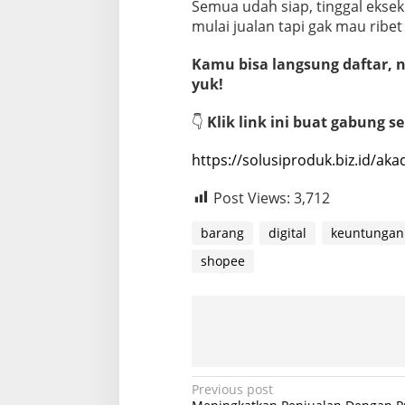
Semua udah siap, tinggal eksek
mulai jualan tapi gak mau ribet
Kamu bisa langsung daftar, na
yuk!
👇
Klik link ini buat gabung s
https://solusiproduk.biz.id/aka
Post Views:
3,712
barang
digital
keuntungan
shopee
P
Previous post