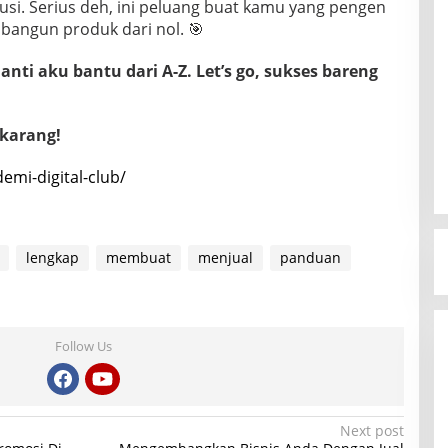
usi. Serius deh, ini peluang buat kamu yang pengen
 bangun produk dari nol. 🎯
nti aku bantu dari A-Z. Let’s go, sukses bareng
ekarang!
demi-digital-club/
lengkap
membuat
menjual
panduan
Follow Us
Next post