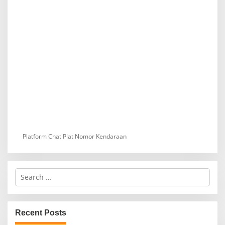
Platform Chat Plat Nomor Kendaraan
S
e
a
r
c
Recent Posts
h