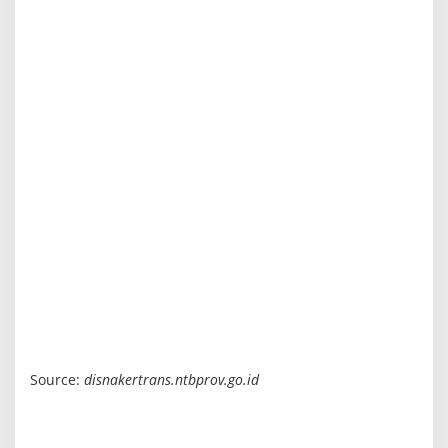
Source:
disnakertrans.ntbprov.go.id