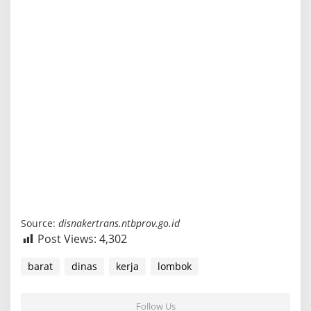
Source:
disnakertrans.ntbprov.go.id
Post Views:
4,302
barat
dinas
kerja
lombok
Follow Us