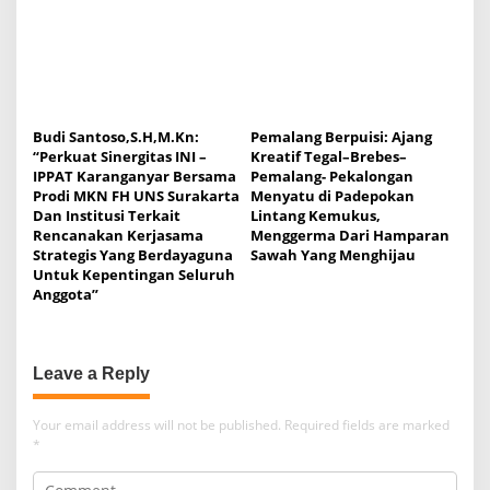
Budi Santoso,S.H,M.Kn:
Pemalang Berpuisi: Ajang
“Perkuat Sinergitas INI –
Kreatif Tegal–Brebes–
IPPAT Karanganyar Bersama
Pemalang- Pekalongan
Prodi MKN FH UNS Surakarta
Menyatu di Padepokan
Dan Institusi Terkait
Lintang Kemukus,
Rencanakan Kerjasama
Menggerma Dari Hamparan
Strategis Yang Berdayaguna
Sawah Yang Menghijau
Untuk Kepentingan Seluruh
Anggota”
Leave a Reply
Your email address will not be published.
Required fields are marked
*