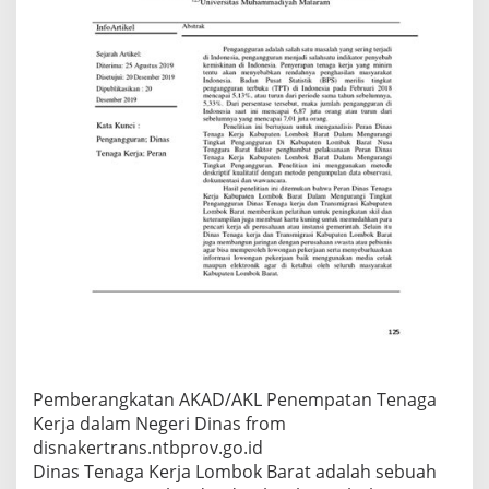
j
a
L
o
m
b
o
k
B
a
r
a
t
?
Pemberangkatan AKAD/AKL Penempatan Tenaga
Kerja dalam Negeri Dinas from
disnakertrans.ntbprov.go.id
Dinas Tenaga Kerja Lombok Barat adalah sebuah