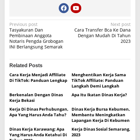
P
Previous post
Next post
Tasyakuran Dan
Cara Transfer Bca Ke Dana
o
Pembinaan Anggota
Dengan Mudah Di Tahun
Notaris Pengda Grobogan
2023
s
INI Berlangsung Semarak
t
n
Related Posts
a
Cara Kerja Menjadi Affiliate
Menghentikan Kerja Sama
v
Di TikTok: Panduan Lengkap
TikTok Affiliate: Panduan
i
Langkah Demi Langkah
g
Berkenalan Dengan Dinas
Apa Itu Ikatan Dinas Kerja?
Kerja Bekasi
a
Kerja Di Dinas Perhubungan,
Dinas Kerja Bursa Kebumen,
t
Apa Yang Harus Anda Tahu?
Membantu Meningkatkan
i
Lapangan Kerja Di Kebumen
o
Dinas Kerja Karawang: Apa
Kerja Dinas Sosial Semarang,
Yang Harus Anda Ketahui Di
2023
n