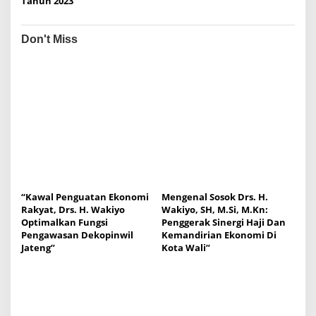
Tahun 2023
Don't Miss
“Kawal Penguatan Ekonomi
Mengenal Sosok Drs. H.
Rakyat, Drs. H. Wakiyo
Wakiyo, SH, M.Si, M.Kn:
Optimalkan Fungsi
Penggerak Sinergi Haji Dan
Pengawasan Dekopinwil
Kemandirian Ekonomi Di
Jateng”
Kota Wali”