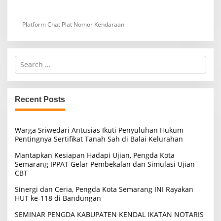
Platform Chat Plat Nomor Kendaraan
S
e
a
r
c
Recent Posts
h
f
o
Warga Sriwedari Antusias Ikuti Penyuluhan Hukum
r
Pentingnya Sertifikat Tanah Sah di Balai Kelurahan
:
Mantapkan Kesiapan Hadapi Ujian, Pengda Kota
Semarang IPPAT Gelar Pembekalan dan Simulasi Ujian
CBT
Sinergi dan Ceria, Pengda Kota Semarang INI Rayakan
HUT ke-118 di Bandungan
SEMINAR PENGDA KABUPATEN KENDAL IKATAN NOTARIS