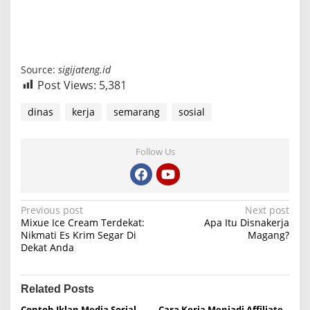
Source:
sigijateng.id
Post Views:
5,381
dinas
kerja
semarang
sosial
Follow Us
P
Previous post
Next post
Mixue Ice Cream Terdekat:
Apa Itu Disnakerja
o
Nikmati Es Krim Segar Di
Magang?
Dekat Anda
s
t
n
Related Posts
Contoh Iklan Media Sosial
Cara Kerja Menjadi Affiliate