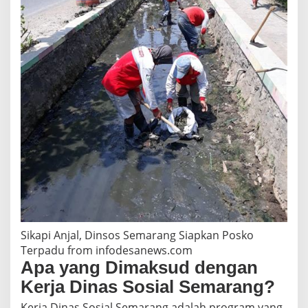
r
a
n
g
,
2
0
2
3
Sikapi Anjal, Dinsos Semarang Siapkan Posko
Terpadu from infodesanews.com
Apa yang Dimaksud dengan
Kerja Dinas Sosial Semarang?
Kerja Dinas Sosial Semarang adalah program yang