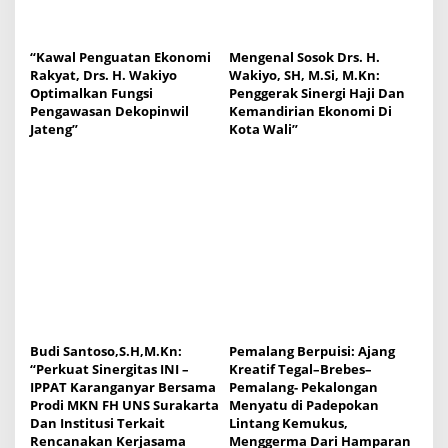
“Kawal Penguatan Ekonomi
Mengenal Sosok Drs. H.
Rakyat, Drs. H. Wakiyo
Wakiyo, SH, M.Si, M.Kn:
Optimalkan Fungsi
Penggerak Sinergi Haji Dan
Pengawasan Dekopinwil
Kemandirian Ekonomi Di
Jateng”
Kota Wali”
Budi Santoso,S.H,M.Kn:
Pemalang Berpuisi: Ajang
“Perkuat Sinergitas INI –
Kreatif Tegal–Brebes–
IPPAT Karanganyar Bersama
Pemalang- Pekalongan
Prodi MKN FH UNS Surakarta
Menyatu di Padepokan
Dan Institusi Terkait
Lintang Kemukus,
Rencanakan Kerjasama
Menggerma Dari Hamparan