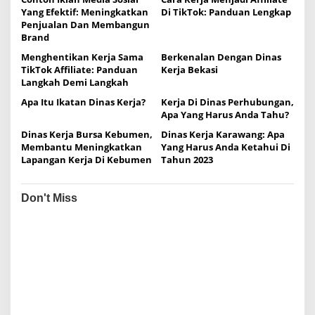
a
Yang Efektif: Meningkatkan
Di TikTok: Panduan Lengkap
v
Penjualan Dan Membangun
i
Brand
g
Menghentikan Kerja Sama
Berkenalan Dengan Dinas
TikTok Affiliate: Panduan
Kerja Bekasi
a
Langkah Demi Langkah
t
Apa Itu Ikatan Dinas Kerja?
Kerja Di Dinas Perhubungan,
i
Apa Yang Harus Anda Tahu?
o
Dinas Kerja Bursa Kebumen,
Dinas Kerja Karawang: Apa
Membantu Meningkatkan
Yang Harus Anda Ketahui Di
n
Lapangan Kerja Di Kebumen
Tahun 2023
Don't Miss