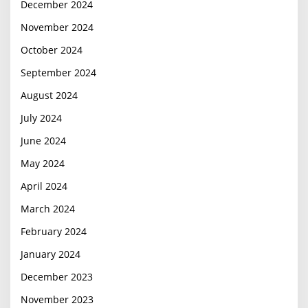
December 2024
November 2024
October 2024
September 2024
August 2024
July 2024
June 2024
May 2024
April 2024
March 2024
February 2024
January 2024
December 2023
November 2023