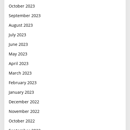
October 2023
September 2023
August 2023
July 2023
June 2023
May 2023
April 2023
March 2023
February 2023
January 2023
December 2022
November 2022
October 2022