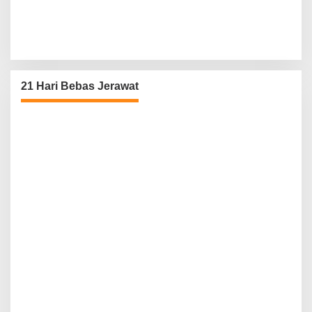
21 Hari Bebas Jerawat