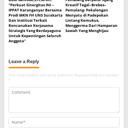
“Perkuat Sinergitas INI –
Kreatif Tegal–Brebes–
IPPAT Karanganyar Bersama
Pemalang- Pekalongan
Prodi MKN FH UNS Surakarta
Menyatu di Padepokan
Dan Institusi Terkait
Lintang Kemukus,
Rencanakan Kerjasama
Menggerma Dari Hamparan
Strategis Yang Berdayaguna
Sawah Yang Menghijau
Untuk Kepentingan Seluruh
Anggota”
Leave a Reply
Your email address will not be published.
Required fields are marked
*