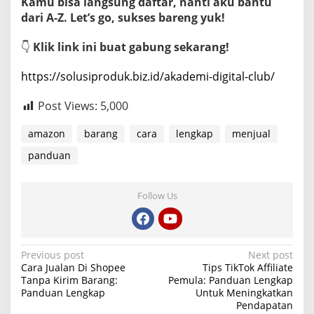
Kamu bisa langsung daftar, nanti aku bantu
dari A-Z. Let’s go, sukses bareng yuk!
👇
Klik link ini buat gabung sekarang!
https://solusiproduk.biz.id/akademi-digital-club/
Post Views:
5,000
amazon
barang
cara
lengkap
menjual
panduan
Follow Us
P
Previous post
Next post
Cara Jualan Di Shopee
Tips TikTok Affiliate
o
Tanpa Kirim Barang:
Pemula: Panduan Lengkap
Panduan Lengkap
Untuk Meningkatkan
s
Pendapatan