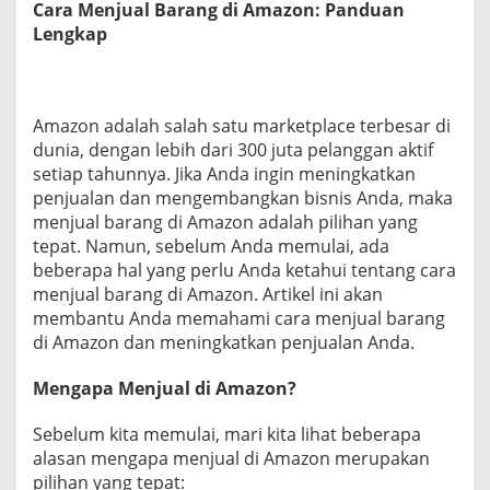
Cara Menjual Barang di Amazon: Panduan
m
Lengkap
a
z
o
n
:
Amazon adalah salah satu marketplace terbesar di
P
dunia, dengan lebih dari 300 juta pelanggan aktif
a
n
setiap tahunnya. Jika Anda ingin meningkatkan
d
penjualan dan mengembangkan bisnis Anda, maka
u
menjual barang di Amazon adalah pilihan yang
a
tepat. Namun, sebelum Anda memulai, ada
n
beberapa hal yang perlu Anda ketahui tentang cara
L
e
menjual barang di Amazon. Artikel ini akan
n
membantu Anda memahami cara menjual barang
g
di Amazon dan meningkatkan penjualan Anda.
k
a
Mengapa Menjual di Amazon?
p
Sebelum kita memulai, mari kita lihat beberapa
alasan mengapa menjual di Amazon merupakan
pilihan yang tepat: