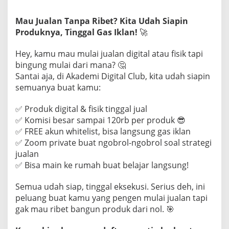
Mau Jualan Tanpa Ribet? Kita Udah Siapin
Produknya, Tinggal Gas Iklan!
🚀
Hey, kamu mau mulai jualan digital atau fisik tapi
bingung mulai dari mana? 🤔
Santai aja, di Akademi Digital Club, kita udah siapin
semuanya buat kamu:
✅ Produk digital & fisik tinggal jual
✅ Komisi besar sampai 120rb per produk 😎
✅ FREE akun whitelist, bisa langsung gas iklan
✅ Zoom private buat ngobrol-ngobrol soal strategi
jualan
✅ Bisa main ke rumah buat belajar langsung!
Semua udah siap, tinggal eksekusi. Serius deh, ini
peluang buat kamu yang pengen mulai jualan tapi
gak mau ribet bangun produk dari nol. 🎯