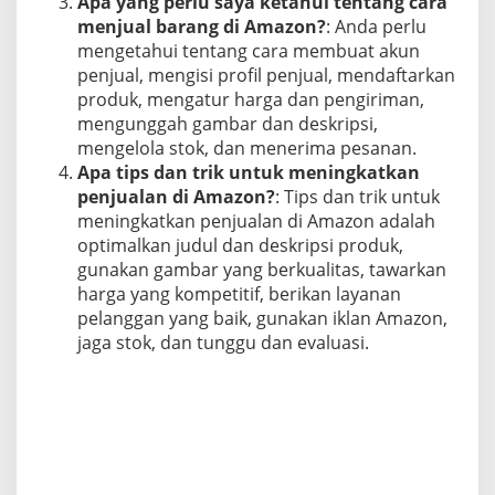
Apa yang perlu saya ketahui tentang cara
menjual barang di Amazon?
: Anda perlu
mengetahui tentang cara membuat akun
penjual, mengisi profil penjual, mendaftarkan
produk, mengatur harga dan pengiriman,
mengunggah gambar dan deskripsi,
mengelola stok, dan menerima pesanan.
Apa tips dan trik untuk meningkatkan
penjualan di Amazon?
: Tips dan trik untuk
meningkatkan penjualan di Amazon adalah
optimalkan judul dan deskripsi produk,
gunakan gambar yang berkualitas, tawarkan
harga yang kompetitif, berikan layanan
pelanggan yang baik, gunakan iklan Amazon,
jaga stok, dan tunggu dan evaluasi.