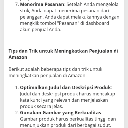
Menerima Pesanan
: Setelah Anda mengelola
stok, Anda dapat menerima pesanan dari
pelanggan. Anda dapat melakukannya dengan
mengklik tombol "Pesanan" di dashboard
akun penjual Anda.
Tips dan Trik untuk Meningkatkan Penjualan di
Amazon
Berikut adalah beberapa tips dan trik untuk
meningkatkan penjualan di Amazon:
Optimalkan Judul dan Deskripsi Produk
:
Judul dan deskripsi produk harus mencakup
kata kunci yang relevan dan menjelaskan
produk secara jelas.
Gunakan Gambar yang Berkualitas
:
Gambar produk harus berkualitas tinggi dan
menunjukkan produk dari berbagai sudut.