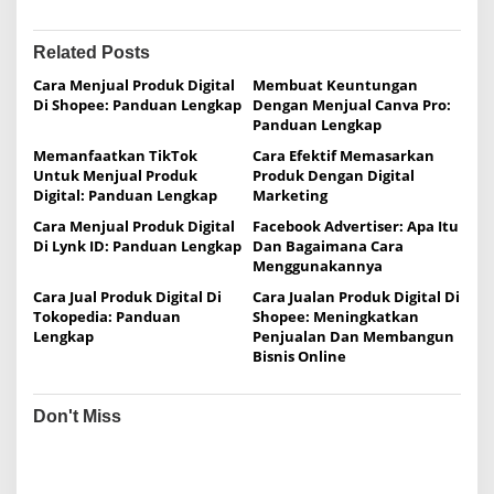
t
n
Related Posts
a
Cara Menjual Produk Digital
Membuat Keuntungan
v
Di Shopee: Panduan Lengkap
Dengan Menjual Canva Pro:
i
Panduan Lengkap
g
Memanfaatkan TikTok
Cara Efektif Memasarkan
Untuk Menjual Produk
Produk Dengan Digital
a
Digital: Panduan Lengkap
Marketing
t
Cara Menjual Produk Digital
Facebook Advertiser: Apa Itu
i
Di Lynk ID: Panduan Lengkap
Dan Bagaimana Cara
Menggunakannya
o
Cara Jual Produk Digital Di
Cara Jualan Produk Digital Di
n
Tokopedia: Panduan
Shopee: Meningkatkan
Lengkap
Penjualan Dan Membangun
Bisnis Online
Don't Miss