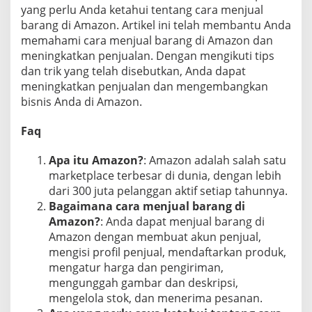
yang perlu Anda ketahui tentang cara menjual
barang di Amazon. Artikel ini telah membantu Anda
memahami cara menjual barang di Amazon dan
meningkatkan penjualan. Dengan mengikuti tips
dan trik yang telah disebutkan, Anda dapat
meningkatkan penjualan dan mengembangkan
bisnis Anda di Amazon.
Faq
Apa itu Amazon?
: Amazon adalah salah satu
marketplace terbesar di dunia, dengan lebih
dari 300 juta pelanggan aktif setiap tahunnya.
Bagaimana cara menjual barang di
Amazon?
: Anda dapat menjual barang di
Amazon dengan membuat akun penjual,
mengisi profil penjual, mendaftarkan produk,
mengatur harga dan pengiriman,
mengunggah gambar dan deskripsi,
mengelola stok, dan menerima pesanan.