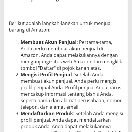
Berikut adalah langkah-langkah untuk menjual
barang di Amazon:
Membuat Akun Penjual
: Pertama-tama,
Anda perlu membuat akun penjual di
Amazon. Anda dapat melakukannya dengan
mengunjungi situs web Amazon dan mengklik
tombol "Daftar" di pojok kanan atas.
Mengisi Profil Penjual
: Setelah Anda
membuat akun penjual, Anda perlu mengisi
profil penjual Anda. Profil penjual Anda harus
mencakup informasi tentang bisnis Anda,
seperti nama dan alamat perusahaan, nomor
telepon, dan alamat email.
Mendaftarkan Produk
: Setelah Anda mengisi
profil penjual, Anda dapat mendaftarkan
produk Anda. Anda dapat melakukannya