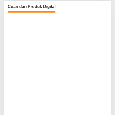
Cuan dari Produk Digital