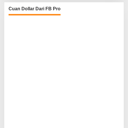
Cuan Dollar Dari FB Pro