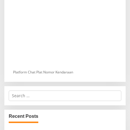
Platform Chat Plat Nomor Kendaraan
S
e
a
r
c
Recent Posts
h
f
o