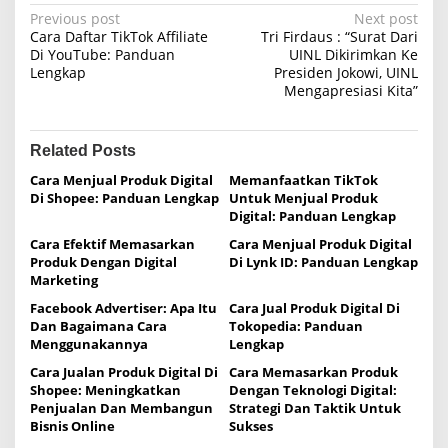
P
Previous post
Next post
Cara Daftar TikTok Affiliate
Tri Firdaus : “Surat Dari
o
Di YouTube: Panduan
UINL Dikirimkan Ke
Lengkap
Presiden Jokowi, UINL
s
Mengapresiasi Kita”
t
n
Related Posts
a
Cara Menjual Produk Digital
Memanfaatkan TikTok
v
Di Shopee: Panduan Lengkap
Untuk Menjual Produk
i
Digital: Panduan Lengkap
g
Cara Efektif Memasarkan
Cara Menjual Produk Digital
Produk Dengan Digital
Di Lynk ID: Panduan Lengkap
a
Marketing
t
Facebook Advertiser: Apa Itu
Cara Jual Produk Digital Di
i
Dan Bagaimana Cara
Tokopedia: Panduan
Menggunakannya
Lengkap
o
Cara Jualan Produk Digital Di
Cara Memasarkan Produk
n
Shopee: Meningkatkan
Dengan Teknologi Digital:
Penjualan Dan Membangun
Strategi Dan Taktik Untuk
Bisnis Online
Sukses