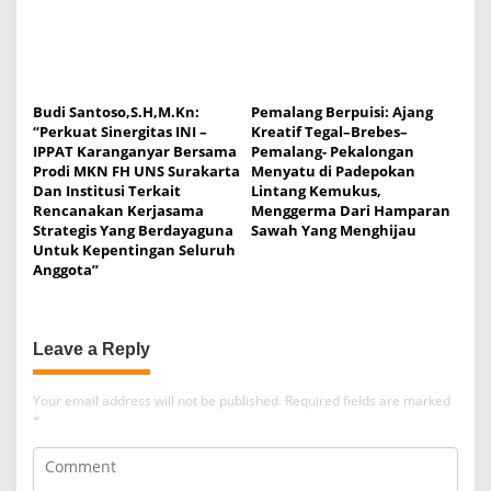
Budi Santoso,S.H,M.Kn:
Pemalang Berpuisi: Ajang
“Perkuat Sinergitas INI –
Kreatif Tegal–Brebes–
IPPAT Karanganyar Bersama
Pemalang- Pekalongan
Prodi MKN FH UNS Surakarta
Menyatu di Padepokan
Dan Institusi Terkait
Lintang Kemukus,
Rencanakan Kerjasama
Menggerma Dari Hamparan
Strategis Yang Berdayaguna
Sawah Yang Menghijau
Untuk Kepentingan Seluruh
Anggota”
Leave a Reply
Your email address will not be published.
Required fields are marked
*