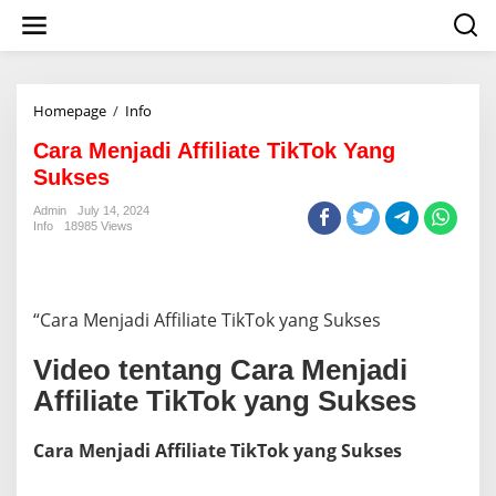
S
k
i
p
t
o
Homepage
/
Info
C
c
a
o
Cara Menjadi Affiliate TikTok Yang
r
n
a
Sukses
t
M
e
e
Admin
July 14, 2024
n
Info
18985 Views
n
t
j
a
d
i
“Cara Menjadi Affiliate TikTok yang Sukses
A
ff
Video tentang Cara Menjadi
i
l
Affiliate TikTok yang Sukses
i
a
Cara Menjadi Affiliate TikTok yang Sukses
t
e
T