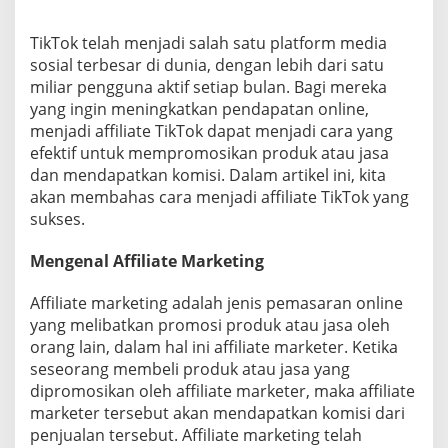
i
k
TikTok telah menjadi salah satu platform media
T
sosial terbesar di dunia, dengan lebih dari satu
o
k
miliar pengguna aktif setiap bulan. Bagi mereka
Y
yang ingin meningkatkan pendapatan online,
a
menjadi affiliate TikTok dapat menjadi cara yang
n
efektif untuk mempromosikan produk atau jasa
g
dan mendapatkan komisi. Dalam artikel ini, kita
S
u
akan membahas cara menjadi affiliate TikTok yang
k
sukses.
s
e
Mengenal Affiliate Marketing
s
Affiliate marketing adalah jenis pemasaran online
yang melibatkan promosi produk atau jasa oleh
orang lain, dalam hal ini affiliate marketer. Ketika
seseorang membeli produk atau jasa yang
dipromosikan oleh affiliate marketer, maka affiliate
marketer tersebut akan mendapatkan komisi dari
penjualan tersebut. Affiliate marketing telah