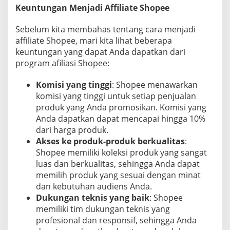
Keuntungan Menjadi Affiliate Shopee
n
8
L
Sebelum kita membahas tentang cara menjadi
a
affiliate Shopee, mari kita lihat beberapa
n
keuntungan yang dapat Anda dapatkan dari
g
program afiliasi Shopee:
k
a
h
Komisi yang tinggi
: Shopee menawarkan
komisi yang tinggi untuk setiap penjualan
produk yang Anda promosikan. Komisi yang
Anda dapatkan dapat mencapai hingga 10%
dari harga produk.
Akses ke produk-produk berkualitas
:
Shopee memiliki koleksi produk yang sangat
luas dan berkualitas, sehingga Anda dapat
memilih produk yang sesuai dengan minat
dan kebutuhan audiens Anda.
Dukungan teknis yang baik
: Shopee
memiliki tim dukungan teknis yang
profesional dan responsif, sehingga Anda