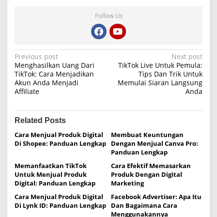
Follow Us
P
Previous post
Next post
Menghasilkan Uang Dari
TikTok Live Untuk Pemula:
o
TikTok: Cara Menjadikan
Tips Dan Trik Untuk
Akun Anda Menjadi
Memulai Siaran Langsung
s
Affiliate
Anda
t
n
Related Posts
a
Cara Menjual Produk Digital
Membuat Keuntungan
v
Di Shopee: Panduan Lengkap
Dengan Menjual Canva Pro:
i
Panduan Lengkap
g
Memanfaatkan TikTok
Cara Efektif Memasarkan
Untuk Menjual Produk
Produk Dengan Digital
a
Digital: Panduan Lengkap
Marketing
t
Cara Menjual Produk Digital
Facebook Advertiser: Apa Itu
i
Di Lynk ID: Panduan Lengkap
Dan Bagaimana Cara
Menggunakannya