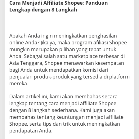
Cara Menjadi Affiliate Shopee: Panduan
h
Lengkap dengan 8 Langkah
o
p
e
e
:
Apakah Anda ingin meningkatkan penghasilan
P
online Anda? Jika ya, maka program afiliasi Shopee
a
n
mungkin merupakan pilihan yang tepat untuk
d
Anda. Sebagai salah satu marketplace terbesar di
u
Asia Tenggara, Shopee menawarkan kesempatan
a
bagi Anda untuk mendapatkan komisi dari
n
penjualan produk-produk yang tersedia di platform
L
e
mereka.
n
g
Dalam artikel ini, kami akan membahas secara
k
lengkap tentang cara menjadi affiliate Shopee
a
dengan 8 langkah sederhana. Kami juga akan
p
D
membahas tentang keuntungan menjadi affiliate
e
Shopee, serta tips dan trik untuk meningkatkan
n
pendapatan Anda.
g
a