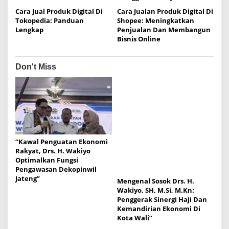
o
Cara Jual Produk Digital Di
Cara Jualan Produk Digital Di
n
Tokopedia: Panduan
Shopee: Meningkatkan
Lengkap
Penjualan Dan Membangun
Bisnis Online
Don't Miss
“Kawal Penguatan Ekonomi
Rakyat, Drs. H. Wakiyo
Optimalkan Fungsi
Pengawasan Dekopinwil
Jateng”
Mengenal Sosok Drs. H.
Wakiyo, SH, M.Si, M.Kn:
Penggerak Sinergi Haji Dan
Kemandirian Ekonomi Di
Kota Wali”