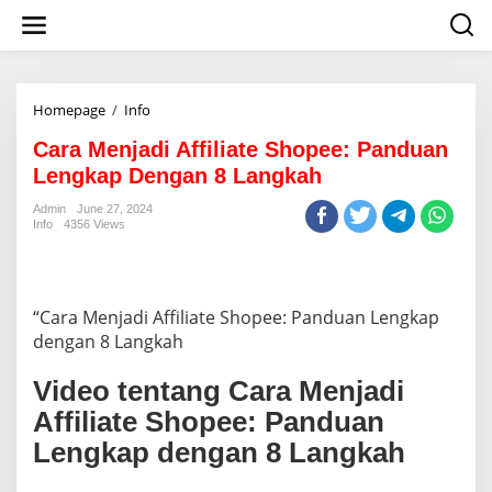
S
k
i
p
t
o
Homepage
/
Info
C
c
a
o
Cara Menjadi Affiliate Shopee: Panduan
r
n
a
Lengkap Dengan 8 Langkah
t
M
e
e
Admin
June 27, 2024
n
Info
4356 Views
n
t
j
a
d
i
“Cara Menjadi Affiliate Shopee: Panduan Lengkap
A
dengan 8 Langkah
ff
i
Video tentang Cara Menjadi
l
i
Affiliate Shopee: Panduan
a
Lengkap dengan 8 Langkah
t
e
S