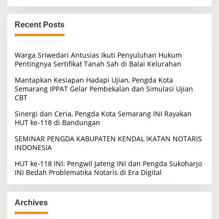
a
r
c
Recent Posts
h
f
o
Warga Sriwedari Antusias Ikuti Penyuluhan Hukum
r
Pentingnya Sertifikat Tanah Sah di Balai Kelurahan
:
Mantapkan Kesiapan Hadapi Ujian, Pengda Kota
Semarang IPPAT Gelar Pembekalan dan Simulasi Ujian
CBT
Sinergi dan Ceria, Pengda Kota Semarang INI Rayakan
HUT ke-118 di Bandungan
SEMINAR PENGDA KABUPATEN KENDAL IKATAN NOTARIS
INDONESIA
HUT ke-118 INI: Pengwil Jateng INI dan Pengda Sukoharjo
INI Bedah Problematika Notaris di Era Digital
Archives