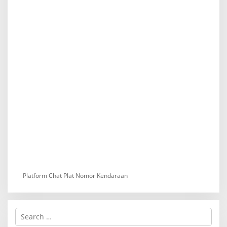
Platform Chat Plat Nomor Kendaraan
S
e