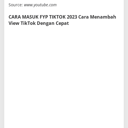
Source:
www.youtube.com
CARA MASUK FYP TIKTOK 2023 Cara Menambah
View TikTok Dengan Cepat