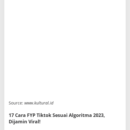
Source:
www.kultural.id
17 Cara FYP Tiktok Sesuai Algoritma 2023,
Dijamin Viral!