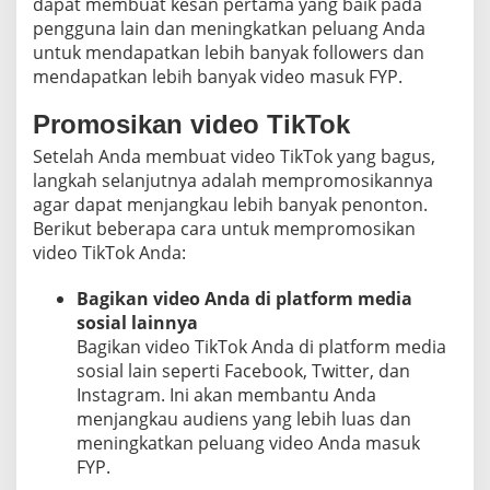
dapat membuat kesan pertama yang baik pada
pengguna lain dan meningkatkan peluang Anda
untuk mendapatkan lebih banyak followers dan
mendapatkan lebih banyak video masuk FYP.
Promosikan video TikTok
Setelah Anda membuat video TikTok yang bagus,
langkah selanjutnya adalah mempromosikannya
agar dapat menjangkau lebih banyak penonton.
Berikut beberapa cara untuk mempromosikan
video TikTok Anda:
Bagikan video Anda di platform media
sosial lainnya
Bagikan video TikTok Anda di platform media
sosial lain seperti Facebook, Twitter, dan
Instagram. Ini akan membantu Anda
menjangkau audiens yang lebih luas dan
meningkatkan peluang video Anda masuk
FYP.