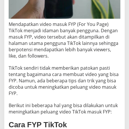
Mendapatkan video masuk FYP (For You Page)
TikTok menjadi idaman banyak pengguna. Dengan
masuk FYP, video tersebut akan ditampilkan di
halaman utama pengguna TikTok lainnya sehingga
berpotensi mendapatkan lebih banyak viewers,
like, dan followers.
TikTok sendiri tidak memberikan patokan pasti
tentang bagaimana cara membuat video yang bisa
FYP. Namun, ada beberapa tips dan trik yang bisa
dicoba untuk meningkatkan peluang video masuk
FYP.
Berikut ini beberapa hal yang bisa dilakukan untuk
meningkatkan peluang video TikTok masuk FYP:
Cara FYP TikTok