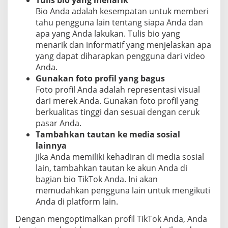
Tulis bio yang menarik
Bio Anda adalah kesempatan untuk memberi
tahu pengguna lain tentang siapa Anda dan
apa yang Anda lakukan. Tulis bio yang
menarik dan informatif yang menjelaskan apa
yang dapat diharapkan pengguna dari video
Anda.
Gunakan foto profil yang bagus
Foto profil Anda adalah representasi visual
dari merek Anda. Gunakan foto profil yang
berkualitas tinggi dan sesuai dengan ceruk
pasar Anda.
Tambahkan tautan ke media sosial
lainnya
Jika Anda memiliki kehadiran di media sosial
lain, tambahkan tautan ke akun Anda di
bagian bio TikTok Anda. Ini akan
memudahkan pengguna lain untuk mengikuti
Anda di platform lain.
Dengan mengoptimalkan profil TikTok Anda, Anda