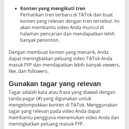
Konten yang mengikuti tren
Perhatikan tren terbaru di TikTok dan buat
konten yang relevan dengan tren tersebut. Ini
akan membantu video Anda muncul di
halaman pencarian dan mendapatkan lebih
banyak penonton.
Dengan membuat konten yang menarik, Anda
dapat meningkatkan peluang video TikTok Anda
masuk FYP dan mendapatkan lebih banyak viewers,
like, dan followers.
Gunakan tagar yang relevan
Tagar adalah kata atau frasa yang diawali dengan
tanda pagar (#) yang digunakan untuk
mengelompokkan konten di TikTok. Menggunakan
tagar yang relevan pada video Anda dapat
membantu pengguna menemukan video Anda dan
meningkatkan peluang masuk FYP.