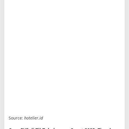
Source:
hotelier.id