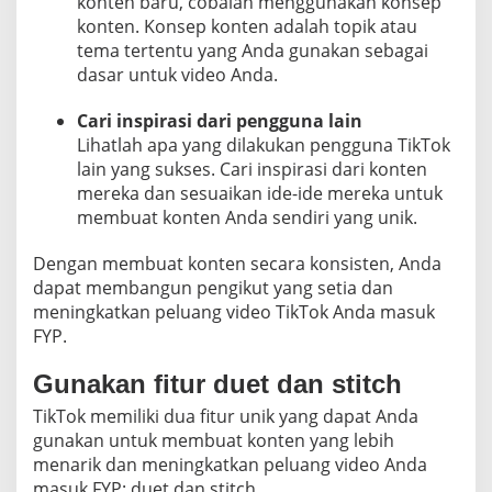
konten baru, cobalah menggunakan konsep
konten. Konsep konten adalah topik atau
tema tertentu yang Anda gunakan sebagai
dasar untuk video Anda.
Cari inspirasi dari pengguna lain
Lihatlah apa yang dilakukan pengguna TikTok
lain yang sukses. Cari inspirasi dari konten
mereka dan sesuaikan ide-ide mereka untuk
membuat konten Anda sendiri yang unik.
Dengan membuat konten secara konsisten, Anda
dapat membangun pengikut yang setia dan
meningkatkan peluang video TikTok Anda masuk
FYP.
Gunakan fitur duet dan stitch
TikTok memiliki dua fitur unik yang dapat Anda
gunakan untuk membuat konten yang lebih
menarik dan meningkatkan peluang video Anda
masuk FYP: duet dan stitch.