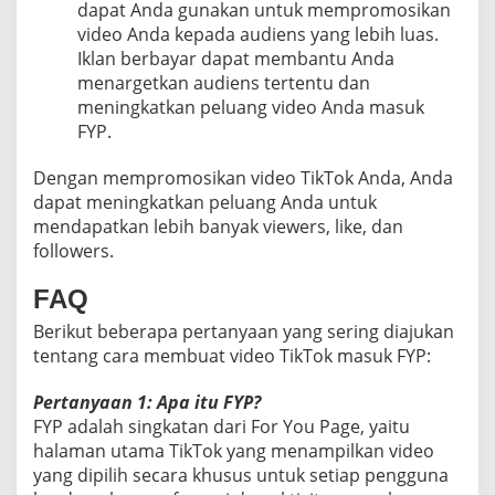
dapat Anda gunakan untuk mempromosikan
video Anda kepada audiens yang lebih luas.
Iklan berbayar dapat membantu Anda
menargetkan audiens tertentu dan
meningkatkan peluang video Anda masuk
FYP.
Dengan mempromosikan video TikTok Anda, Anda
dapat meningkatkan peluang Anda untuk
mendapatkan lebih banyak viewers, like, dan
followers.
FAQ
Berikut beberapa pertanyaan yang sering diajukan
tentang cara membuat video TikTok masuk FYP:
Pertanyaan 1: Apa itu FYP?
FYP adalah singkatan dari For You Page, yaitu
halaman utama TikTok yang menampilkan video
yang dipilih secara khusus untuk setiap pengguna