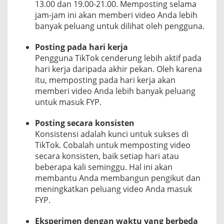
13.00 dan 19.00-21.00. Memposting selama
jam-jam ini akan memberi video Anda lebih
banyak peluang untuk dilihat oleh pengguna.
Posting pada hari kerja
Pengguna TikTok cenderung lebih aktif pada
hari kerja daripada akhir pekan. Oleh karena
itu, memposting pada hari kerja akan
memberi video Anda lebih banyak peluang
untuk masuk FYP.
Posting secara konsisten
Konsistensi adalah kunci untuk sukses di
TikTok. Cobalah untuk memposting video
secara konsisten, baik setiap hari atau
beberapa kali seminggu. Hal ini akan
membantu Anda membangun pengikut dan
meningkatkan peluang video Anda masuk
FYP.
Eksperimen dengan waktu yang berbeda