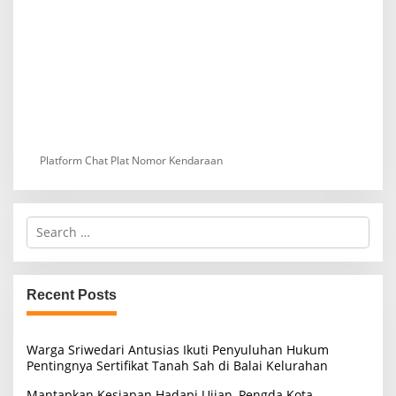
Platform Chat Plat Nomor Kendaraan
S
e
a
r
c
Recent Posts
h
f
o
Warga Sriwedari Antusias Ikuti Penyuluhan Hukum
r
Pentingnya Sertifikat Tanah Sah di Balai Kelurahan
:
Mantapkan Kesiapan Hadapi Ujian, Pengda Kota