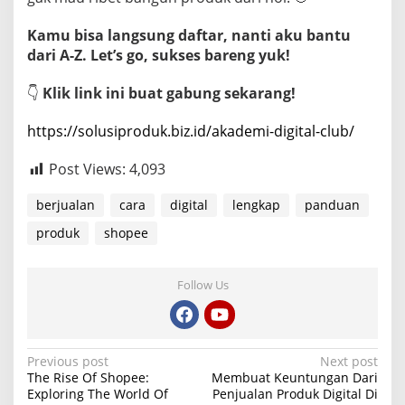
Kamu bisa langsung daftar, nanti aku bantu
dari A-Z. Let’s go, sukses bareng yuk!
👇
Klik link ini buat gabung sekarang!
https://solusiproduk.biz.id/akademi-digital-club/
Post Views:
4,093
berjualan
cara
digital
lengkap
panduan
produk
shopee
Follow Us
P
Previous post
Next post
The Rise Of Shopee:
Membuat Keuntungan Dari
o
Exploring The World Of
Penjualan Produk Digital Di