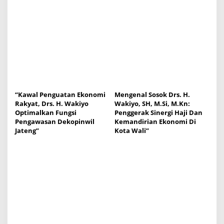
“Kawal Penguatan Ekonomi
Mengenal Sosok Drs. H.
Rakyat, Drs. H. Wakiyo
Wakiyo, SH, M.Si, M.Kn:
Optimalkan Fungsi
Penggerak Sinergi Haji Dan
Pengawasan Dekopinwil
Kemandirian Ekonomi Di
Jateng”
Kota Wali”