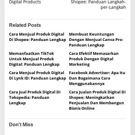
Digital Products
Shopee: Panduan Langkah-
s
per-Langkah
t
n
Related Posts
a
Cara Menjual Produk Digital
Membuat Keuntungan
v
Di Shopee: Panduan Lengkap
Dengan Menjual Canva Pro:
i
Panduan Lengkap
g
Memanfaatkan TikTok
Cara Efektif Memasarkan
Untuk Menjual Produk
Produk Dengan Digital
a
Digital: Panduan Lengkap
Marketing
t
Cara Menjual Produk Digital
Facebook Advertiser: Apa Itu
i
Di Lynk ID: Panduan Lengkap
Dan Bagaimana Cara
Menggunakannya
o
Cara Jual Produk Digital Di
Cara Jualan Produk Digital Di
n
Tokopedia: Panduan
Shopee: Meningkatkan
Lengkap
Penjualan Dan Membangun
Bisnis Online
Don't Miss