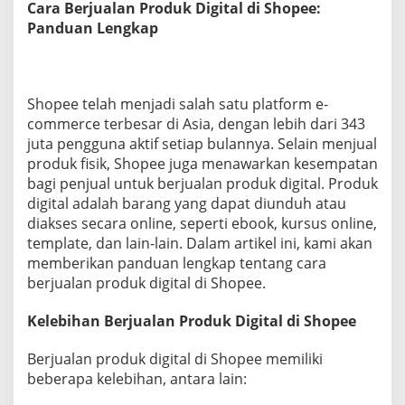
Cara Berjualan Produk Digital di Shopee:
i
Panduan Lengkap
g
i
t
a
l
Shopee telah menjadi salah satu platform e-
D
commerce terbesar di Asia, dengan lebih dari 343
i
S
juta pengguna aktif setiap bulannya. Selain menjual
h
produk fisik, Shopee juga menawarkan kesempatan
o
bagi penjual untuk berjualan produk digital. Produk
p
digital adalah barang yang dapat diunduh atau
e
diakses secara online, seperti ebook, kursus online,
e
:
template, dan lain-lain. Dalam artikel ini, kami akan
P
memberikan panduan lengkap tentang cara
a
berjualan produk digital di Shopee.
n
d
Kelebihan Berjualan Produk Digital di Shopee
u
a
n
Berjualan produk digital di Shopee memiliki
L
beberapa kelebihan, antara lain:
e
n