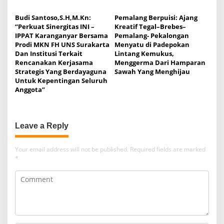
Budi Santoso,S.H,M.Kn:
Pemalang Berpuisi: Ajang
“Perkuat Sinergitas INI –
Kreatif Tegal–Brebes–
IPPAT Karanganyar Bersama
Pemalang- Pekalongan
Prodi MKN FH UNS Surakarta
Menyatu di Padepokan
Dan Institusi Terkait
Lintang Kemukus,
Rencanakan Kerjasama
Menggerma Dari Hamparan
Strategis Yang Berdayaguna
Sawah Yang Menghijau
Untuk Kepentingan Seluruh
Anggota”
Leave a Reply
Your email address will not be published.
Required fields are marked
*