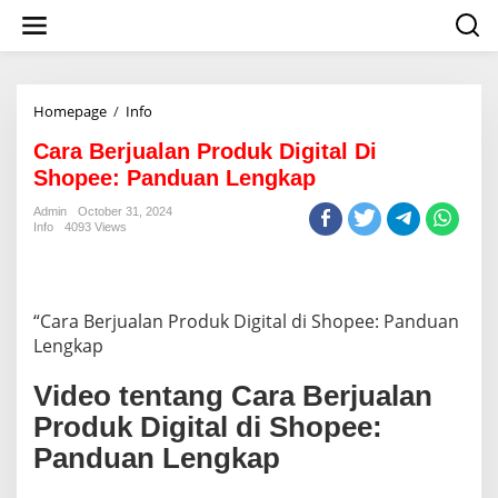
S
k
i
p
t
o
Homepage
/
Info
C
c
a
o
Cara Berjualan Produk Digital Di
r
n
a
Shopee: Panduan Lengkap
t
B
e
e
Admin
October 31, 2024
n
Info
4093 Views
r
t
j
u
a
l
“Cara Berjualan Produk Digital di Shopee: Panduan
a
Lengkap
n
P
Video tentang Cara Berjualan
r
o
Produk Digital di Shopee:
d
Panduan Lengkap
u
k
D