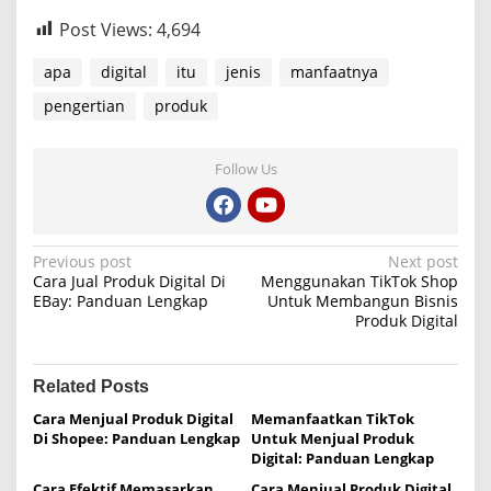
Post Views:
4,694
apa
digital
itu
jenis
manfaatnya
pengertian
produk
Follow Us
P
Previous post
Next post
Cara Jual Produk Digital Di
Menggunakan TikTok Shop
o
EBay: Panduan Lengkap
Untuk Membangun Bisnis
Produk Digital
s
t
n
Related Posts
a
Cara Menjual Produk Digital
Memanfaatkan TikTok
Di Shopee: Panduan Lengkap
Untuk Menjual Produk
v
Digital: Panduan Lengkap
i
Cara Efektif Memasarkan
Cara Menjual Produk Digital