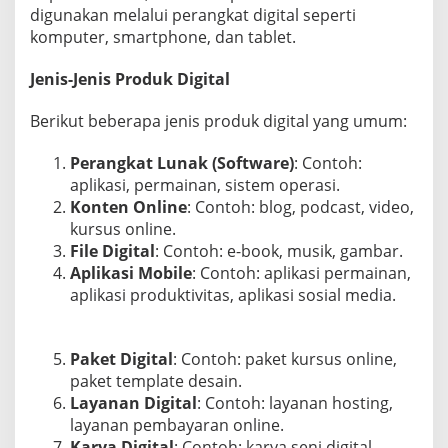
digunakan melalui perangkat digital seperti
a
t
komputer, smartphone, dan tablet.
n
y
Jenis-Jenis Produk Digital
a
Berikut beberapa jenis produk digital yang umum:
Perangkat Lunak (Software)
: Contoh:
aplikasi, permainan, sistem operasi.
Konten Online
: Contoh: blog, podcast, video,
kursus online.
File Digital
: Contoh: e-book, musik, gambar.
Aplikasi Mobile
: Contoh: aplikasi permainan,
aplikasi produktivitas, aplikasi sosial media.
Paket Digital
: Contoh: paket kursus online,
paket template desain.
Layanan Digital
: Contoh: layanan hosting,
layanan pembayaran online.
Karya Digital
: Contoh: karya seni digital,