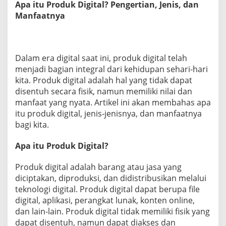
Apa itu Produk Digital? Pengertian, Jenis, dan
P
Manfaatnya
e
n
g
e
r
Dalam era digital saat ini, produk digital telah
t
menjadi bagian integral dari kehidupan sehari-hari
i
a
kita. Produk digital adalah hal yang tidak dapat
n
disentuh secara fisik, namun memiliki nilai dan
,
manfaat yang nyata. Artikel ini akan membahas apa
J
itu produk digital, jenis-jenisnya, dan manfaatnya
e
bagi kita.
n
i
s
Apa itu Produk Digital?
,
D
Produk digital adalah barang atau jasa yang
a
diciptakan, diproduksi, dan didistribusikan melalui
n
M
teknologi digital. Produk digital dapat berupa file
a
digital, aplikasi, perangkat lunak, konten online,
n
dan lain-lain. Produk digital tidak memiliki fisik yang
f
dapat disentuh, namun dapat diakses dan
a