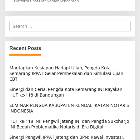
Platform Chat Plat Nomor Kendaraan
S
e
a
r
c
Recent Posts
h
f
o
Mantapkan Kesiapan Hadapi Ujian, Pengda Kota
r
Semarang IPPAT Gelar Pembekalan dan Simulasi Ujian
:
CBT
Sinergi dan Ceria, Pengda Kota Semarang INI Rayakan
HUT ke-118 di Bandungan
SEMINAR PENGDA KABUPATEN KENDAL IKATAN NOTARIS
INDONESIA
HUT ke-118 INI: Pengwil Jateng INI dan Pengda Sukoharjo
INI Bedah Problematika Notaris di Era Digital
Sinergi Pengwil IPPAT Jateng dan BPN: Kawal Investasi,