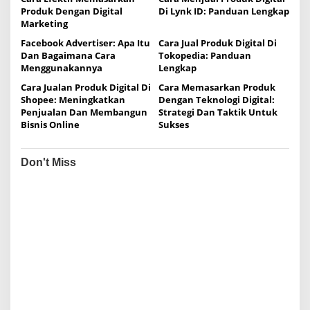
g
Produk Dengan Digital
Di Lynk ID: Panduan Lengkap
Marketing
a
Facebook Advertiser: Apa Itu
Cara Jual Produk Digital Di
t
Dan Bagaimana Cara
Tokopedia: Panduan
i
Menggunakannya
Lengkap
o
Cara Jualan Produk Digital Di
Cara Memasarkan Produk
Shopee: Meningkatkan
Dengan Teknologi Digital:
n
Penjualan Dan Membangun
Strategi Dan Taktik Untuk
Bisnis Online
Sukses
Don't Miss