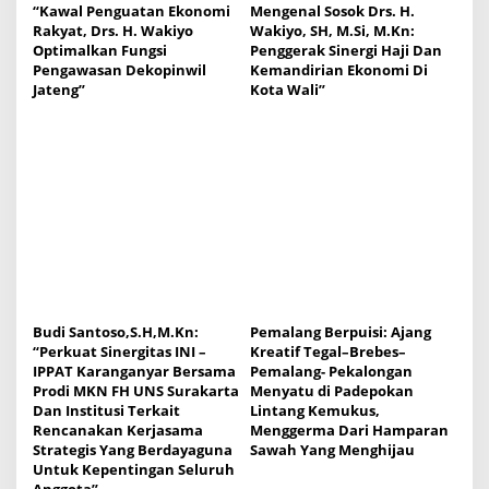
“Kawal Penguatan Ekonomi
Mengenal Sosok Drs. H.
Rakyat, Drs. H. Wakiyo
Wakiyo, SH, M.Si, M.Kn:
Optimalkan Fungsi
Penggerak Sinergi Haji Dan
Pengawasan Dekopinwil
Kemandirian Ekonomi Di
Jateng”
Kota Wali”
Budi Santoso,S.H,M.Kn:
Pemalang Berpuisi: Ajang
“Perkuat Sinergitas INI –
Kreatif Tegal–Brebes–
IPPAT Karanganyar Bersama
Pemalang- Pekalongan
Prodi MKN FH UNS Surakarta
Menyatu di Padepokan
Dan Institusi Terkait
Lintang Kemukus,
Rencanakan Kerjasama
Menggerma Dari Hamparan
Strategis Yang Berdayaguna
Sawah Yang Menghijau
Untuk Kepentingan Seluruh