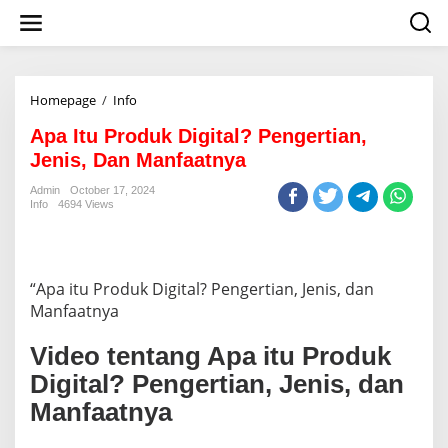
S
k
i
p
t
o
Homepage
/
Info
A
c
p
o
Apa Itu Produk Digital? Pengertian,
a
n
I
Jenis, Dan Manfaatnya
t
t
e
u
Admin
October 17, 2024
n
Info
4694 Views
P
t
r
o
d
u
“Apa itu Produk Digital? Pengertian, Jenis, dan
k
Manfaatnya
D
i
Video tentang Apa itu Produk
g
i
Digital? Pengertian, Jenis, dan
t
Manfaatnya
a
l
?