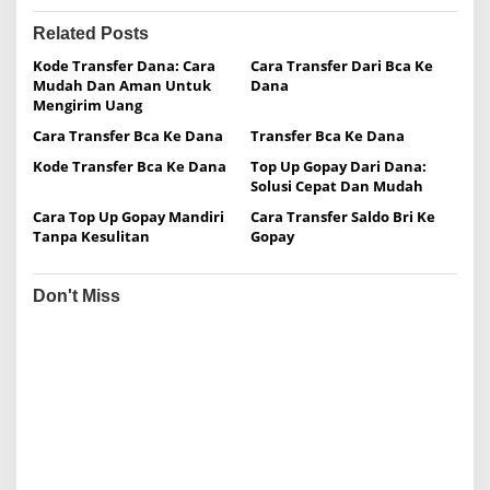
t
n
Related Posts
a
Kode Transfer Dana: Cara
Cara Transfer Dari Bca Ke
Mudah Dan Aman Untuk
Dana
v
Mengirim Uang
i
Cara Transfer Bca Ke Dana
Transfer Bca Ke Dana
g
Kode Transfer Bca Ke Dana
Top Up Gopay Dari Dana:
a
Solusi Cepat Dan Mudah
t
Cara Top Up Gopay Mandiri
Cara Transfer Saldo Bri Ke
Tanpa Kesulitan
Gopay
i
o
Don't Miss
n