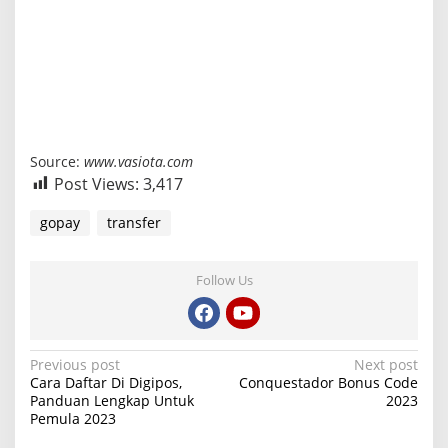
Source:
www.vasiota.com
Post Views:
3,417
gopay
transfer
Follow Us
P
Previous post
Next post
Cara Daftar Di Digipos,
Conquestador Bonus Code
o
Panduan Lengkap Untuk
2023
Pemula 2023
s