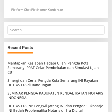
Platform Chat Plat Nomor Kendaraan
S
e
a
r
c
Recent Posts
h
f
o
Mantapkan Kesiapan Hadapi Ujian, Pengda Kota
r
Semarang IPPAT Gelar Pembekalan dan Simulasi Ujian
:
CBT
Sinergi dan Ceria, Pengda Kota Semarang INI Rayakan
HUT ke-118 di Bandungan
SEMINAR PENGDA KABUPATEN KENDAL IKATAN NOTARIS
INDONESIA
HUT ke-118 INI: Pengwil Jateng INI dan Pengda Sukoharjo
INI Bedah Problematika Notaris di Era Digital