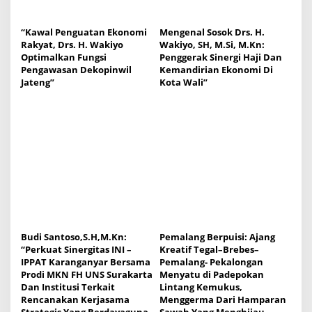
“Kawal Penguatan Ekonomi
Mengenal Sosok Drs. H.
Rakyat, Drs. H. Wakiyo
Wakiyo, SH, M.Si, M.Kn:
Optimalkan Fungsi
Penggerak Sinergi Haji Dan
Pengawasan Dekopinwil
Kemandirian Ekonomi Di
Jateng”
Kota Wali”
Budi Santoso,S.H,M.Kn:
Pemalang Berpuisi: Ajang
“Perkuat Sinergitas INI –
Kreatif Tegal–Brebes–
IPPAT Karanganyar Bersama
Pemalang- Pekalongan
Prodi MKN FH UNS Surakarta
Menyatu di Padepokan
Dan Institusi Terkait
Lintang Kemukus,
Rencanakan Kerjasama
Menggerma Dari Hamparan