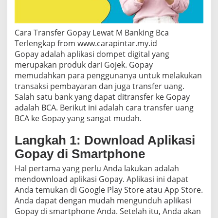
e
G
o
Cara Transfer Gopay Lewat M Banking Bca
p
a
Terlengkap from www.carapintar.my.id
y
Gopay adalah aplikasi dompet digital yang
D
merupakan produk dari Gojek. Gopay
e
memudahkan para penggunanya untuk melakukan
n
g
transaksi pembayaran dan juga transfer uang.
a
Salah satu bank yang dapat ditransfer ke Gopay
n
adalah BCA. Berikut ini adalah cara transfer uang
M
BCA ke Gopay yang sangat mudah.
u
d
Langkah 1: Download Aplikasi
a
h
Gopay di Smartphone
Hal pertama yang perlu Anda lakukan adalah
mendownload aplikasi Gopay. Aplikasi ini dapat
Anda temukan di Google Play Store atau App Store.
Anda dapat dengan mudah mengunduh aplikasi
Gopay di smartphone Anda. Setelah itu, Anda akan