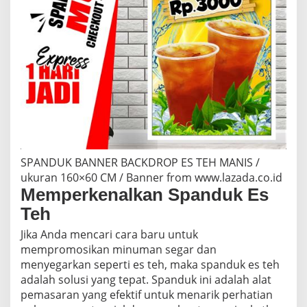
a
k
a
n
M
i
n
u
m
a
n
S
e
SPANDUK BANNER BACKDROP ES TEH MANIS /
g
ukuran 160×60 CM / Banner from www.lazada.co.id
a
Memperkenalkan Spanduk Es
r
D
Teh
a
l
Jika Anda mencari cara baru untuk
a
mempromosikan minuman segar dan
m
menyegarkan seperti es teh, maka spanduk es teh
G
adalah solusi yang tepat. Spanduk ini adalah alat
a
y
pemasaran yang efektif untuk menarik perhatian
a