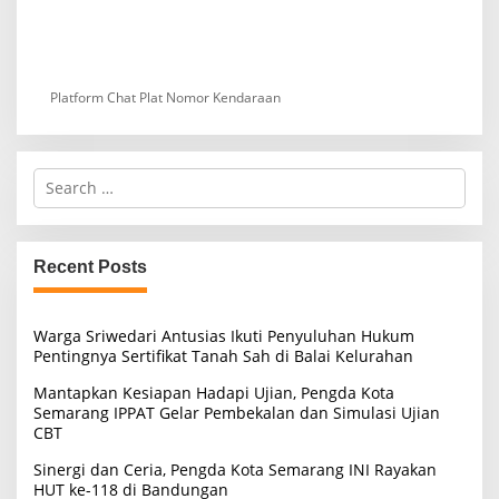
Platform Chat Plat Nomor Kendaraan
S
e
a
r
c
Recent Posts
h
f
o
Warga Sriwedari Antusias Ikuti Penyuluhan Hukum
r
Pentingnya Sertifikat Tanah Sah di Balai Kelurahan
:
Mantapkan Kesiapan Hadapi Ujian, Pengda Kota
Semarang IPPAT Gelar Pembekalan dan Simulasi Ujian
CBT
Sinergi dan Ceria, Pengda Kota Semarang INI Rayakan
HUT ke-118 di Bandungan