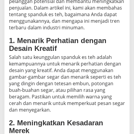
pelanggan potensial dan membantu meningkatkan
Y
penjualan. Dalam artikel ini, kami akan membahas
a
tentang spanduk es teh, bagaimana Anda dapat
n
menggunakannya, dan mengapa ini menjadi tren
g
M
terbaru dalam industri minuman.
e
n
1. Menarik Perhatian dengan
a
Desain Kreatif
r
i
Salah satu keunggulan spanduk es teh adalah
k
kemampuannya untuk menarik perhatian dengan
desain yang kreatif. Anda dapat menggunakan
gambar-gambar segar dan menarik seperti es teh
yang dingin dengan tetesan embun, potongan
buah-buahan segar, atau pilihan rasa yang
beragam. Pastikan untuk memilih warna yang
cerah dan menarik untuk memperkuat pesan segar
dan menyegarkan.
2. Meningkatkan Kesadaran
Merek