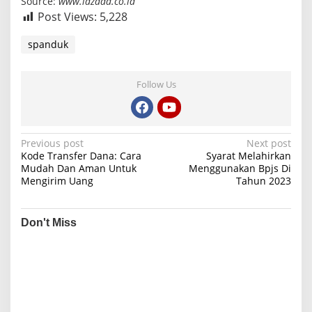
Source:
www.lazada.co.id
Post Views:
5,228
spanduk
Follow Us
P
Previous post
Next post
Kode Transfer Dana: Cara
Syarat Melahirkan
o
Mudah Dan Aman Untuk
Menggunakan Bpjs Di
Mengirim Uang
Tahun 2023
s
t
n
Don't Miss
a
v
i
g