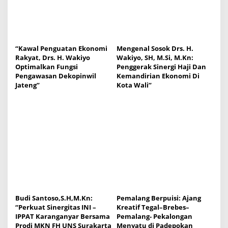
a
t
i
o
“Kawal Penguatan Ekonomi
Mengenal Sosok Drs. H.
Rakyat, Drs. H. Wakiyo
Wakiyo, SH, M.Si, M.Kn:
n
Optimalkan Fungsi
Penggerak Sinergi Haji Dan
Pengawasan Dekopinwil
Kemandirian Ekonomi Di
Jateng”
Kota Wali”
Budi Santoso,S.H,M.Kn:
Pemalang Berpuisi: Ajang
“Perkuat Sinergitas INI –
Kreatif Tegal–Brebes–
IPPAT Karanganyar Bersama
Pemalang- Pekalongan
Prodi MKN FH UNS Surakarta
Menyatu di Padepokan