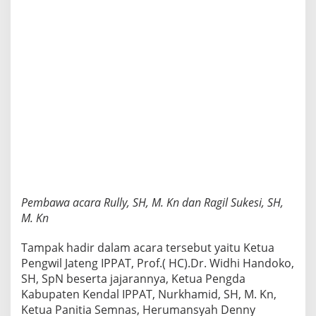
o
b
l
e
m
a
t
i
k
a
H
u
k
u
m
D
Pembawa acara Rully, SH, M. Kn dan Ragil Sukesi, SH,
a
M. Kn
l
a
Tampak hadir dalam acara tersebut yaitu Ketua
m
Pengwil Jateng IPPAT, Prof.( HC).Dr. Widhi Handoko,
P
r
SH, SpN beserta jajarannya, Ketua Pengda
a
Kabupaten Kendal IPPAT, Nurkhamid, SH, M. Kn,
k
Ketua Panitia Semnas, Herumansyah Denny
t