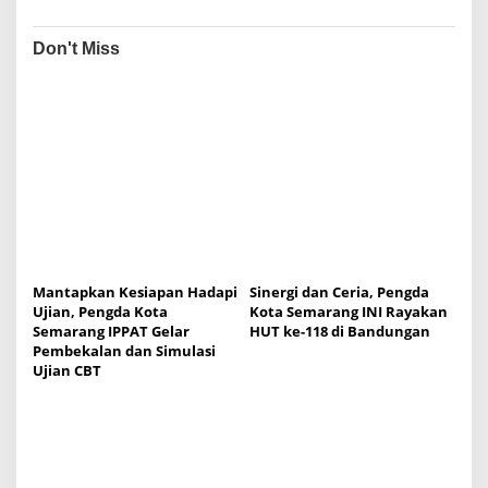
o
s
Don't Miss
t
n
a
v
i
g
a
t
Mantapkan Kesiapan Hadapi
Sinergi dan Ceria, Pengda
i
Ujian, Pengda Kota
Kota Semarang INI Rayakan
o
Semarang IPPAT Gelar
HUT ke-118 di Bandungan
Pembekalan dan Simulasi
n
Ujian CBT