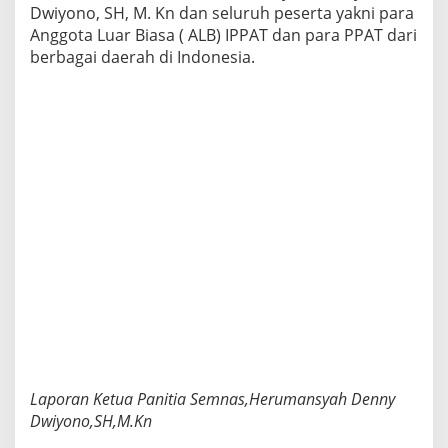
Dwiyono, SH, M. Kn dan seluruh peserta yakni para
e
Anggota Luar Biasa ( ALB) IPPAT dan para PPAT dari
k
K
berbagai daerah di Indonesia.
e
-
P
P
A
T
-
a
n
D
a
n
S
o
l
u
s
i
n
Laporan Ketua Panitia Semnas,Herumansyah Denny
y
Dwiyono,SH,M.Kn
a