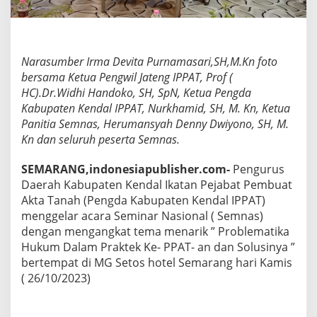
d
a
l
B
a
Narasumber Irma Devita Purnamasari,SH,M.Kn foto
n
bersama Ketua Pengwil Jateng IPPAT, Prof (
j
HC).Dr.Widhi Handoko, SH, SpN, Ketua Pengda
i
Kabupaten Kendal IPPAT, Nurkhamid, SH, M. Kn, Ketua
r
Panitia Semnas, Herumansyah Denny Dwiyono, SH, M.
P
e
Kn dan seluruh peserta Semnas.
s
e
SEMARANG,indonesiapublisher.com-
Pengurus
r
Daerah Kabupaten Kendal Ikatan Pejabat Pembuat
t
Akta Tanah (Pengda Kabupaten Kendal IPPAT)
a
,
menggelar acara Seminar Nasional ( Semnas)
S
dengan mengangkat tema menarik ” Problematika
o
Hukum Dalam Praktek Ke- PPAT- an dan Solusinya ”
r
bertempat di MG Setos hotel Semarang hari Kamis
o
t
( 26/10/2023)
i
P
r