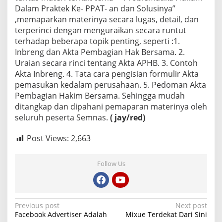
Dalam Praktek Ke- PPAT- an dan Solusinya”
,memaparkan materinya secara lugas, detail, dan
terperinci dengan menguraikan secara runtut
terhadap beberapa topik penting, seperti :1.
Inbreng dan Akta Pembagian Hak Bersama. 2.
Uraian secara rinci tentang Akta APHB. 3. Contoh
Akta Inbreng. 4. Tata cara pengisian formulir Akta
pemasukan kedalam perusahaan. 5. Pedoman Akta
Pembagian Hakim Bersama. Sehingga mudah
ditangkap dan dipahani pemaparan materinya oleh
seluruh peserta Semnas.
( jay/red)
Post Views:
2,663
Follow Us
P
Previous post
Next post
Facebook Advertiser Adalah
Mixue Terdekat Dari Sini