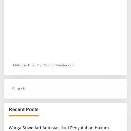
Platform Chat Plat Nomor Kendaraan
S
e
a
r
c
Recent Posts
h
f
o
Warga Sriwedari Antusias Ikuti Penyuluhan Hukum
r