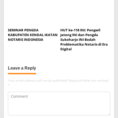
SEMINAR PENGDA
HUT ke-118 INI: Pengwil
KABUPATEN KENDAL IKATAN
Jateng INI dan Pengda
NOTARIS INDONESIA
Sukoharjo INI Bedah
Problematika Notaris di Era
Digital
Leave a Reply
Your email address will not be published.
Required fields are marked
*