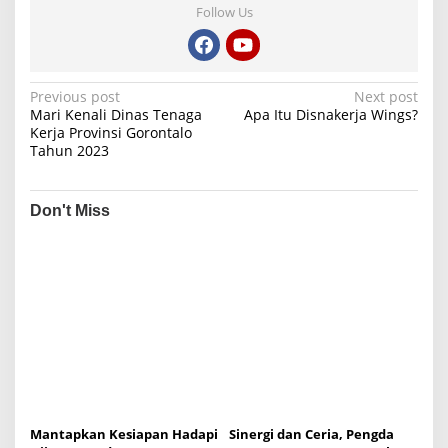
Follow Us
P
Previous post
Next post
Mari Kenali Dinas Tenaga
Apa Itu Disnakerja Wings?
o
Kerja Provinsi Gorontalo
Tahun 2023
s
t
n
Don't Miss
a
v
i
g
a
t
i
o
Mantapkan Kesiapan Hadapi
Sinergi dan Ceria, Pengda