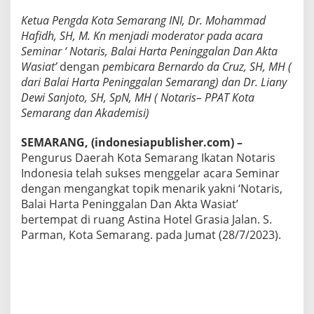
H
Ketua Pengda Kota Semarang INI, Dr. Mohammad
a
r
Hafidh, SH, M. Kn menjadi moderator pada acara
t
Seminar ‘ Notaris, Balai Harta Peninggalan Dan Akta
a
Wasiat’
dengan
pembicara Bernardo da Cruz, SH, MH (
P
dari Balai Harta Peninggalan Semarang) dan Dr. Liany
e
Dewi Sanjoto, SH, SpN, MH ( Notaris– PPAT Kota
n
i
Semarang
dan Akademisi)
n
g
SEMARANG, (indonesiapublisher.com) –
g
Pengurus Daerah Kota Semarang Ikatan Notaris
a
Indonesia telah sukses menggelar acara Seminar
l
a
dengan mengangkat topik menarik yakni ‘Notaris,
n
Balai Harta Peninggalan Dan Akta Wasiat’
D
bertempat di ruang Astina Hotel Grasia Jalan. S.
a
Parman, Kota Semarang. pada Jumat (28/7/2023).
n
A
k
t
a
W
a