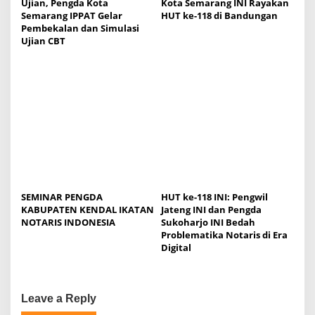
Ujian, Pengda Kota
Kota Semarang INI Rayakan
n
Semarang IPPAT Gelar
HUT ke-118 di Bandungan
Pembekalan dan Simulasi
Ujian CBT
SEMINAR PENGDA
HUT ke-118 INI: Pengwil
KABUPATEN KENDAL IKATAN
Jateng INI dan Pengda
NOTARIS INDONESIA
Sukoharjo INI Bedah
Problematika Notaris di Era
Digital
Leave a Reply