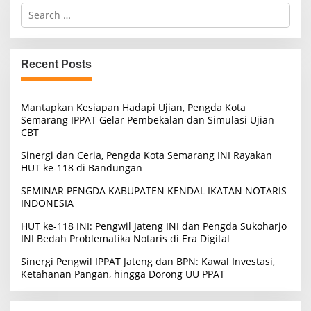
S
e
a
r
c
Recent Posts
h
f
o
Mantapkan Kesiapan Hadapi Ujian, Pengda Kota
r
Semarang IPPAT Gelar Pembekalan dan Simulasi Ujian
:
CBT
Sinergi dan Ceria, Pengda Kota Semarang INI Rayakan
HUT ke-118 di Bandungan
SEMINAR PENGDA KABUPATEN KENDAL IKATAN NOTARIS
INDONESIA
HUT ke-118 INI: Pengwil Jateng INI dan Pengda Sukoharjo
INI Bedah Problematika Notaris di Era Digital
Sinergi Pengwil IPPAT Jateng dan BPN: Kawal Investasi,
Ketahanan Pangan, hingga Dorong UU PPAT