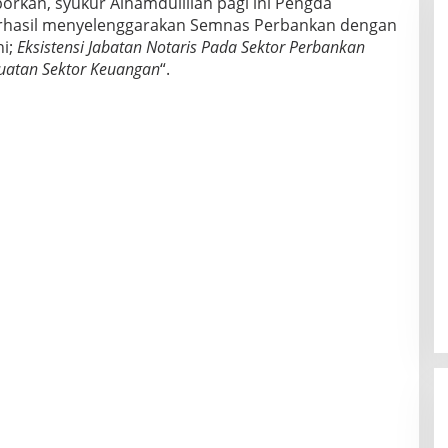
orkan, syukur Alhamdulillah pagi ini Pengda
erhasil menyelenggarakan Semnas Perbankan dengan
ni;
Eksistensi Jabatan Notaris Pada Sektor Perbankan
atan Sektor Keuangan
“.