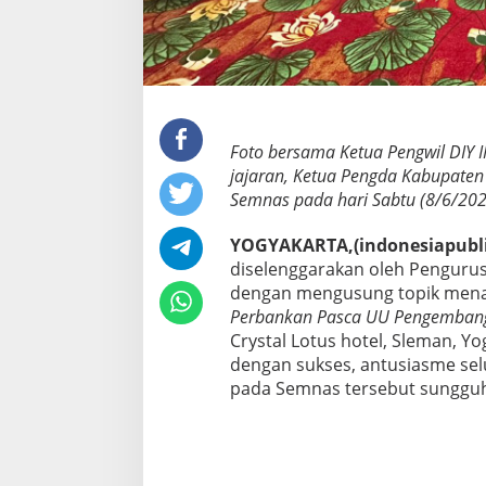
I
S
u
k
s
e
s
Foto bersama Ketua Pengwil DIY I
,
A
jajaran, Ketua Pengda Kabupaten S
n
Semnas pada hari Sabtu (8/6/2024
t
u
YOGYAKARTA,(indonesiapubli
s
diselenggarakan oleh Pengurus
i
a
dengan mengusung topik menari
s
Perbankan Pasca UU Pengembang
m
Crystal Lotus hotel, Sleman, Yo
e
dengan sukses, antusiasme se
D
pada Semnas tersebut sungguh 
a
n
S
e
m
a