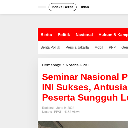
S
k
Indeks Berita
Iklan
i
p
t
o
c
Berita
Politik
Nasional
Hukum & Kam
o
n
Berita Politik
Persija Jakarta
Mobil
PPP
Ger
t
e
n
t
Homepage
/
Notaris- PPAT
S
e
Seminar Nasional 
m
i
INI Sukses, Antus
n
a
Peserta Sungguh L
r
N
a
Redaksi
June 9, 2024
s
Notaris- PPAT
4182 Views
i
o
n