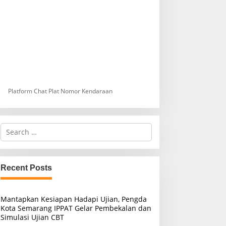
Platform Chat Plat Nomor Kendaraan
S
e
a
r
c
Recent Posts
h
f
o
Mantapkan Kesiapan Hadapi Ujian, Pengda
r
Kota Semarang IPPAT Gelar Pembekalan dan
:
Simulasi Ujian CBT