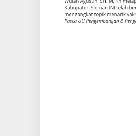
Wulan Agustin, SH, M. Kn melap
a
s
Kabupaten Sleman INI telah b
a
mengangkat topik menarik yak
Pasca UU Pengembangan & Pengu