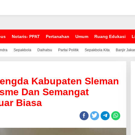
pus
Notaris- PPAT
Pertanahan
Umum
Ruang Edukasi
L
indra
Sepakbola
Daihatsu
Partai Politik
Sepakbola Kita
Banjir Jaka
Pengda Kabupaten Sleman
iasme Dan Semangat
uar Biasa