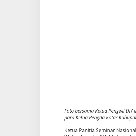
n
g
a
t
P
e
s
e
r
t
a
S
u
n
g
g
u
h
L
u
Foto bersama Ketua Pengwil DIY 
a
para Ketua Pengda Kota/ Kabupate
r
B
Ketua Panitia Seminar Nasiona
i