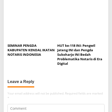
SEMINAR PENGDA
HUT ke-118 INI: Pengwil
KABUPATEN KENDAL IKATAN
Jateng INI dan Pengda
NOTARIS INDONESIA
Sukoharjo INI Bedah
Problematika Notaris di Era
Digital
Leave a Reply
Your email address will not be published.
Required fields are marked
*