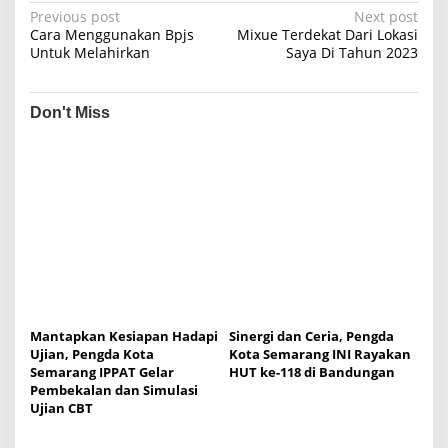
P
Previous post
Next post
Cara Menggunakan Bpjs
Mixue Terdekat Dari Lokasi
o
Untuk Melahirkan
Saya Di Tahun 2023
s
t
Don't Miss
n
a
v
i
g
a
t
i
Mantapkan Kesiapan Hadapi
Sinergi dan Ceria, Pengda
o
Ujian, Pengda Kota
Kota Semarang INI Rayakan
Semarang IPPAT Gelar
HUT ke-118 di Bandungan
n
Pembekalan dan Simulasi
Ujian CBT