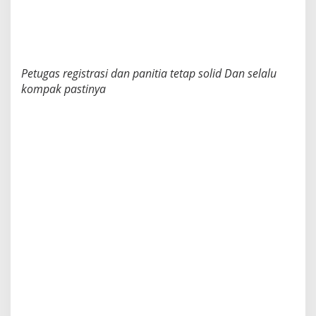
S
a
n
g
a
Petugas registrasi dan panitia tetap solid Dan selalu
t
kompak pastinya
A
n
t
u
s
i
a
s