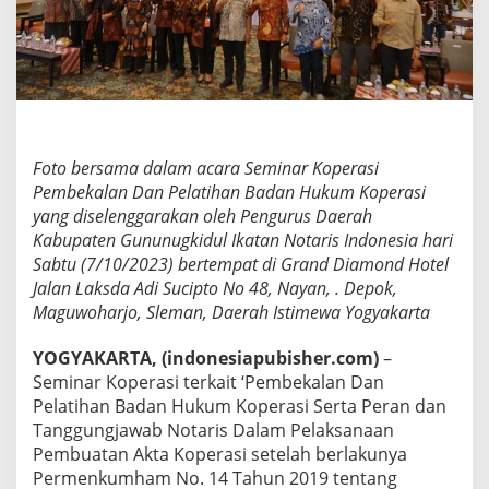
i
g
e
l
a
r
P
e
Foto bersama dalam acara Seminar Koperasi
n
Pembekalan Dan Pelatihan Badan Hukum Koperasi
g
d
yang diselenggarakan oleh Pengurus Daerah
a
Kabupaten Gununugkidul Ikatan Notaris Indonesia hari
K
Sabtu (7/10/2023) bertempat di Grand Diamond Hotel
a
Jalan Laksda Adi Sucipto No 48, Nayan, . Depok,
b
u
Maguwoharjo, Sleman, Daerah Istimewa Yogyakarta
p
a
YOGYAKARTA, (indonesiapubisher.com)
–
t
Seminar Koperasi terkait ‘Pembekalan Dan
e
Pelatihan Badan Hukum Koperasi Serta Peran dan
n
G
Tanggungjawab Notaris Dalam Pelaksanaan
u
Pembuatan Akta Koperasi setelah berlakunya
n
Permenkumham No. 14 Tahun 2019 tentang
u