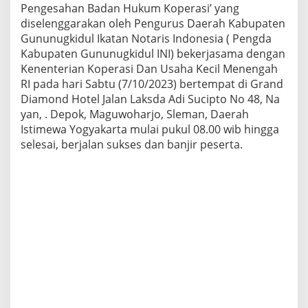
Pengesahan Badan Hukum Koperasi’ yang
n
diselenggarakan oleh Pengurus Daerah Kabupaten
u
g
Gununugkidul Ikatan Notaris Indonesia ( Pengda
k
Kabupaten Gununugkidul INI) bekerjasama dengan
i
Kenenterian Koperasi Dan Usaha Kecil Menengah
d
RI pada hari Sabtu (7/10/2023) bertempat di Grand
u
l
Diamond Hotel Jalan Laksda Adi Sucipto No 48, Na
I
yan, . Depok, Maguwoharjo, Sleman, Daerah
N
Istimewa Yogyakarta mulai pukul 08.00 wib hingga
I
selesai, berjalan sukses dan banjir peserta.
S
u
k
s
e
s
,
P
e
s
e
r
t
a