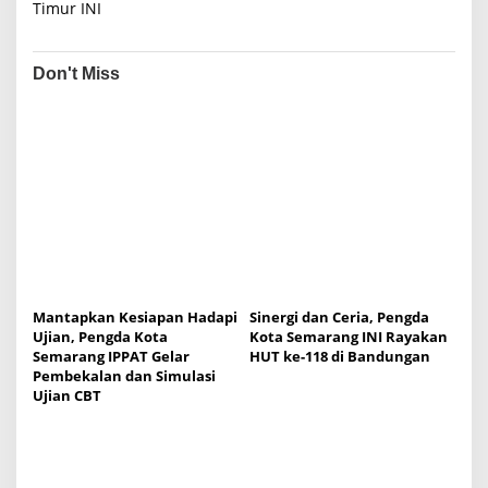
i
Timur INI
g
a
Don't Miss
t
i
o
n
Mantapkan Kesiapan Hadapi
Sinergi dan Ceria, Pengda
Ujian, Pengda Kota
Kota Semarang INI Rayakan
Semarang IPPAT Gelar
HUT ke-118 di Bandungan
Pembekalan dan Simulasi
Ujian CBT