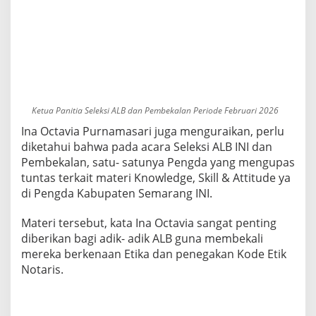
s
e
r
t
a
L
u
a
r
Ketua Panitia Seleksi ALB dan Pembekalan Periode Februari 2026
B
i
Ina Octavia Purnamasari juga menguraikan, perlu
a
diketahui bahwa pada acara Seleksi ALB INI dan
s
Pembekalan, satu- satunya Pengda yang mengupas
a
tuntas terkait materi Knowledge, Skill & Attitude ya
di Pengda Kabupaten Semarang INI.
Materi tersebut, kata Ina Octavia sangat penting
diberikan bagi adik- adik ALB guna membekali
mereka berkenaan Etika dan penegakan Kode Etik
Notaris.