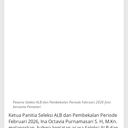
g
I
N
I
P
e
r
i
o
d
e
F
e
b
r
u
a
r
i
2
Peserta Seleksi ALB dan Pembekalan Periode Februari 2026 foto
0
bersama Pemateri
2
Ketua Panitia Seleksi ALB dan Pembekalan Periode
6
Februari 2026, Ina Octavia Purnamasari S. H, M.Kn.
S
melaporkan, bahwa kegiatan acara Seleksi ALB dan
u