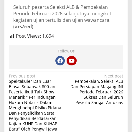
Seluruh peserta Seleksi ALB & Pembekalan
Periode Februari 2026 selanjutnya mengikuti
kegiatan ujian tertulis dan ujian wawancara.
(
ars/red)
Post Views:
1,694
Follow Us
P
Previous post
Next post
Spektakuler Dan Luar
Pembekalan, Seleksi ALB
o
Biasa! Sebanyak 800-an
Dan Persiapan Magang INI
Peserta Ikuti Talk Show
Periode Februari 2026
s
Menarik ” Perlindungan
Sukses Dan Seluruh
t
Hukum Notaris Dalam
Peserta Sangat Antusias
Menghadapi Risiko Pidana
n
Dan Penyelidikan Serta
a
Penyidikan Berdasarkan
Kajian KUHP Dan KUHAP
v
Baru” Oleh Pengwil Jawa