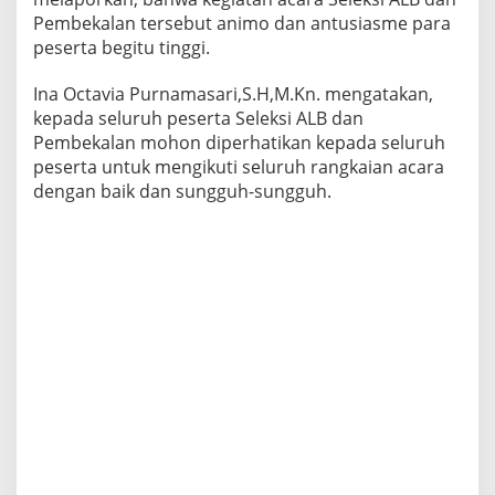
k
Pembekalan tersebut animo dan antusiasme para
s
peserta begitu tinggi.
e
s
Ina Octavia Purnamasari,S.H,M.Kn. mengatakan,
,
kepada seluruh peserta Seleksi ALB dan
A
n
Pembekalan mohon diperhatikan kepada seluruh
t
peserta untuk mengikuti seluruh rangkaian acara
u
dengan baik dan sungguh-sungguh.
s
i
a
s
m
e
S
e
l
u
r
u
h
P
e