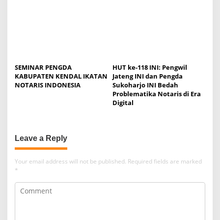
SEMINAR PENGDA
HUT ke-118 INI: Pengwil
KABUPATEN KENDAL IKATAN
Jateng INI dan Pengda
NOTARIS INDONESIA
Sukoharjo INI Bedah
Problematika Notaris di Era
Digital
Leave a Reply
Your email address will not be published.
Required fields are marked
*