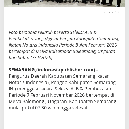
l
a
oplus_256
n
P
e
n
Foto bersama seluruh peserta Seleksi ALB &
g
Pembekalsn yang digelar Pengda Kabupaten Semarang
d
Ikatan Notaris Indonesia Periode Bulan Februari 2026
a
K
bertempat di Melva Baleemong Baleemong, Ungaran
a
hari Sabtu (7/2/2026).
b
u
SEMARANG,(indonesiapublisher.com)
–
p
Pengurus Daerah Kabupaten Semarang Ikatan
a
t
Notaris Indonesia ( Pengda Kabupaten Semarang
e
INI) menggelar acara Seleksi ALB & Pembekalan
n
Periode 7 Februari November 2026 bertempat di
S
Melva Balemong , Ungaran, Kabupaten Semarang
e
m
mulai pukul 07.30 wib hingga selesai.
a
r
a
n