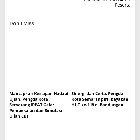
n
Peserta
a
v
Don't Miss
i
g
a
t
i
o
n
Mantapkan Kesiapan Hadapi
Sinergi dan Ceria, Pengda
Ujian, Pengda Kota
Kota Semarang INI Rayakan
Semarang IPPAT Gelar
HUT ke-118 di Bandungan
Pembekalan dan Simulasi
Ujian CBT