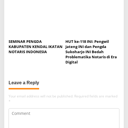
SEMINAR PENGDA
HUT ke-118 INI: Pengwil
KABUPATEN KENDAL IKATAN
Jateng INI dan Pengda
NOTARIS INDONESIA
Sukoharjo INI Bedah
Problematika Notaris di Era
Digital
Leave a Reply
Your email address will not be published.
Required fields are marked
*