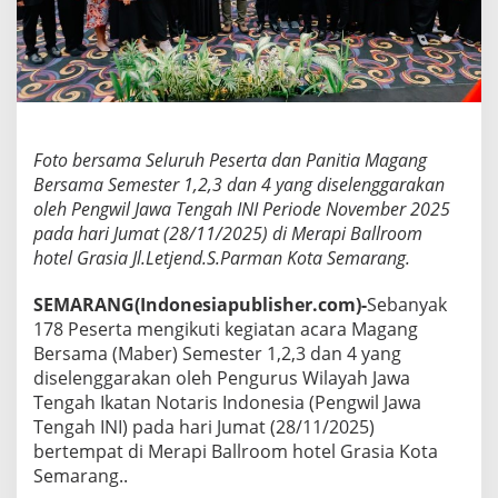
u
t
i
M
a
g
a
n
Foto bersama Seluruh Peserta dan Panitia Magang
g
Bersama Semester 1,2,3 dan 4 yang diselenggarakan
B
oleh Pengwil Jawa Tengah INI Periode November 2025
e
pada hari Jumat (28/11/2025) di Merapi Ballroom
r
s
hotel Grasia Jl.Letjend.S.Parman Kota Semarang.
a
m
SEMARANG(Indonesiapublisher.com)-
Sebanyak
a
178 Peserta mengikuti kegiatan acara Magang
P
Bersama (Maber) Semester 1,2,3 dan 4 yang
e
n
diselenggarakan oleh Pengurus Wilayah Jawa
g
Tengah Ikatan Notaris Indonesia (Pengwil Jawa
w
Tengah INI) pada hari Jumat (28/11/2025)
i
bertempat di Merapi Ballroom hotel Grasia Kota
l
Semarang..
J
a