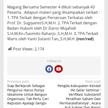
Magang Bersama Semester 4 dikuti sebanyak 43
Peserta . Adapun materi yang disampaikan terkait :
1. TPA Terkait dengan Perseroan Terbatas oleh
Prof. Dr. SugiyantoS.H,M.H. 2. TPA Terkait dengan
Badan Hukum oleh Dr.Daror Mujahidi
S.H,M.Kn./Sasmito Raharjo ,S.H,M.H. 3. TPA Terkait
Waris oleh Yanti Sutanti Tan,,S.H,M.H.
(ron/red)
Post Views:
2,174
Follow Us
P
Previous post
Next post
Siap Berkiprah Sebagai
Pengda Kabupaten Kendal
o
Pengurus Harus Punya
INI Gelar Seminar ‘
Idealisme Untuk Bangun
Verifikasi Substantif
s
Organisasi, Tak Perlu Cari
Peralihan Saham Dan
t
Reputasi Apalagi Gengsi
Permasalahannya’ , Acara
Full Sukses Dan Banjir