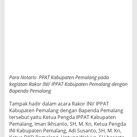
t
o
r
P
a
j
a
k
B
P
H
T
B
Para Notaris- PPAT Kabupaten Pemalang pada
kegiatan Rakor INI/ IPPAT Kabupaten Pemalang dengan
Bapenda Pemalang
Tampak hadir dalam acara Rakor INI/ IPPAT
Kabupaten Pemalang dengan Bapenda Pemalang
tersebut yaitu Ketua Pengda IPPAT Kabupaten
Pemalang, Iman Ikhsanto, SH, M. Kn, Ketua Pengda
INI Kabupaten Pemalang, Adi Susanto, SH, M. Kn,