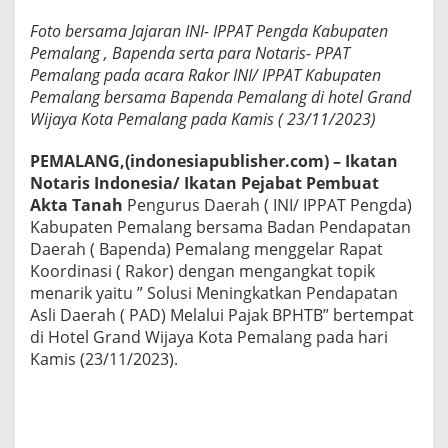
i
Foto bersama Jajaran INI- IPPAT Pengda Kabupaten
P
e
Pemalang , Bapenda serta para Notaris- PPAT
n
Pemalang pada acara Rakor INI/ IPPAT Kabupaten
i
Pemalang bersama Bapenda Pemalang di hotel Grand
n
Wijaya Kota Pemalang pada Kamis ( 23/11/2023)
g
k
a
PEMALANG,(indonesiapublisher.com) – Ikatan
t
Notaris Indonesia/ Ikatan Pejabat Pembuat
a
Akta Tanah
Pengurus Daerah ( INI/ IPPAT Pengda)
n
Kabupaten Pemalang bersama Badan Pendapatan
P
Daerah ( Bapenda) Pemalang menggelar Rapat
A
D
Koordinasi ( Rakor) dengan mengangkat topik
M
menarik yaitu ” Solusi Meningkatkan Pendapatan
e
Asli Daerah ( PAD) Melalui Pajak BPHTB” bertempat
l
di Hotel Grand Wijaya Kota Pemalang pada hari
a
l
Kamis (23/11/2023).
u
i
S
e
k