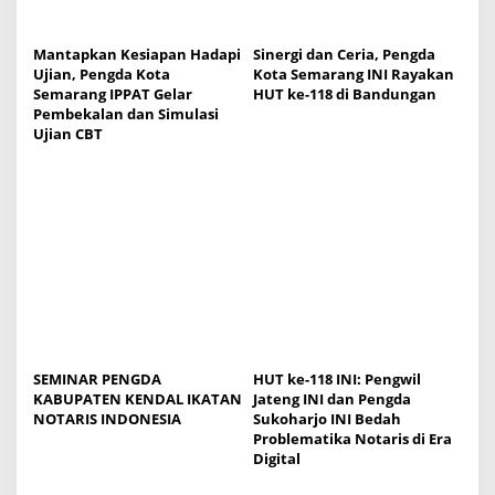
i
o
Mantapkan Kesiapan Hadapi
Sinergi dan Ceria, Pengda
n
Ujian, Pengda Kota
Kota Semarang INI Rayakan
Semarang IPPAT Gelar
HUT ke-118 di Bandungan
Pembekalan dan Simulasi
Ujian CBT
SEMINAR PENGDA
HUT ke-118 INI: Pengwil
KABUPATEN KENDAL IKATAN
Jateng INI dan Pengda
NOTARIS INDONESIA
Sukoharjo INI Bedah
Problematika Notaris di Era
Digital