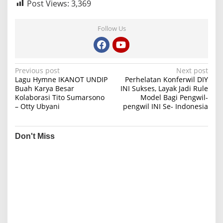
Post Views:
3,369
Follow Us
P
Previous post
Next post
Lagu Hymne IKANOT UNDIP
Perhelatan Konferwil DIY
o
Buah Karya Besar
INI Sukses, Layak Jadi Rule
Kolaborasi Tito Sumarsono
Model Bagi Pengwil-
s
– Otty Ubyani
pengwil INI Se- Indonesia
t
n
Don't Miss
a
v
i
g
a
t