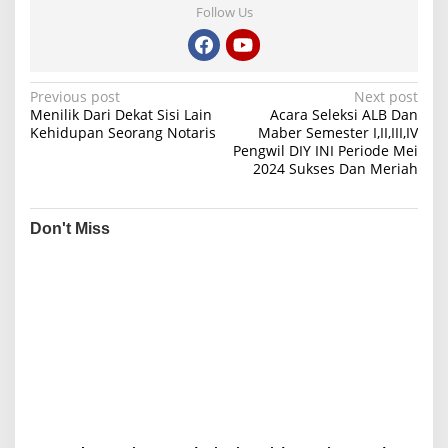
Follow Us
P
Previous post
Next post
Menilik Dari Dekat Sisi Lain
Acara Seleksi ALB Dan
o
Kehidupan Seorang Notaris
Maber Semester I,II,III,IV
Pengwil DIY INI Periode Mei
s
2024 Sukses Dan Meriah
t
n
Don't Miss
a
v
i
g
a
t
i
o