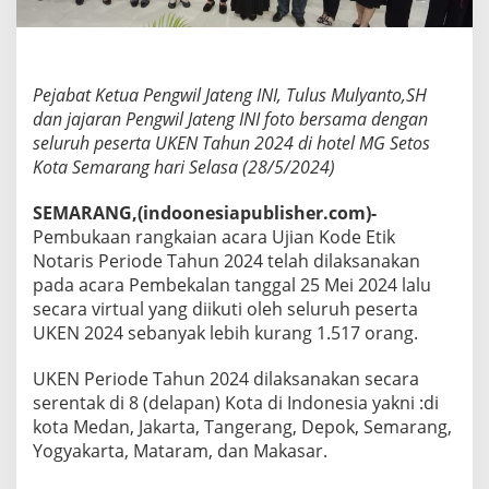
e
n
g
S
u
Pejabat Ketua Pengwil Jateng INI, Tulus Mulyanto,SH
k
dan jajaran Pengwil Jateng INI foto bersama dengan
s
seluruh peserta UKEN Tahun 2024 di hotel MG Setos
e
Kota Semarang hari Selasa (28/5/2024)
s
D
i
SEMARANG,(indoonesiapublisher.com)-
i
Pembukaan rangkaian acara Ujian Kode Etik
k
Notaris Periode Tahun 2024 telah dilaksanakan
u
pada acara Pembekalan tanggal 25 Mei 2024 lalu
t
secara virtual yang diikuti oleh seluruh peserta
i
2
UKEN 2024 sebanyak lebih kurang 1.517 orang.
0
0
UKEN Periode Tahun 2024 dilaksanakan secara
-
serentak di 8 (delapan) Kota di Indonesia yakni :di
a
kota Medan, Jakarta, Tangerang, Depok, Semarang,
n
P
Yogyakarta, Mataram, dan Makasar.
e
s