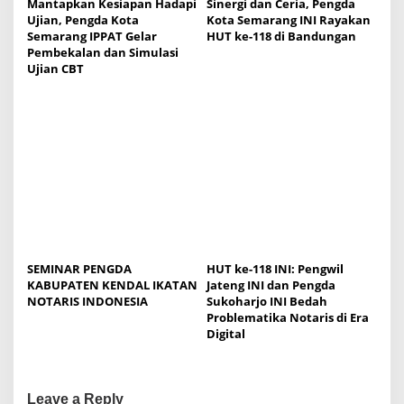
Mantapkan Kesiapan Hadapi
Sinergi dan Ceria, Pengda
n
Ujian, Pengda Kota
Kota Semarang INI Rayakan
Semarang IPPAT Gelar
HUT ke-118 di Bandungan
Pembekalan dan Simulasi
Ujian CBT
SEMINAR PENGDA
HUT ke-118 INI: Pengwil
KABUPATEN KENDAL IKATAN
Jateng INI dan Pengda
NOTARIS INDONESIA
Sukoharjo INI Bedah
Problematika Notaris di Era
Digital
Leave a Reply