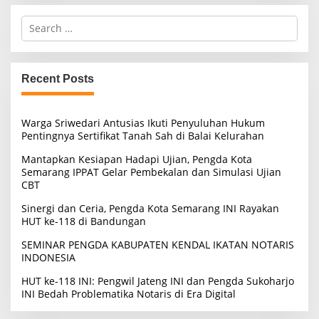
S
e
a
r
c
Recent Posts
h
f
o
Warga Sriwedari Antusias Ikuti Penyuluhan Hukum
r
Pentingnya Sertifikat Tanah Sah di Balai Kelurahan
:
Mantapkan Kesiapan Hadapi Ujian, Pengda Kota
Semarang IPPAT Gelar Pembekalan dan Simulasi Ujian
CBT
Sinergi dan Ceria, Pengda Kota Semarang INI Rayakan
HUT ke-118 di Bandungan
SEMINAR PENGDA KABUPATEN KENDAL IKATAN NOTARIS
INDONESIA
HUT ke-118 INI: Pengwil Jateng INI dan Pengda Sukoharjo
INI Bedah Problematika Notaris di Era Digital