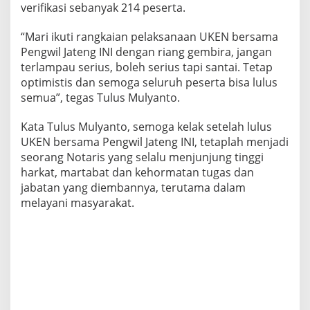
verifikasi sebanyak 214 peserta.
r
i
“Mari ikuti rangkaian pelaksanaan UKEN bersama
s
M
Pengwil Jateng INI dengan riang gembira, jangan
i
terlampau serius, boleh serius tapi santai. Tetap
l
optimistis dan semoga seluruh peserta bisa lulus
i
semua”, tegas Tulus Mulyanto.
k
i
I
Kata Tulus Mulyanto, semoga kelak setelah lulus
n
UKEN bersama Pengwil Jateng INI, tetaplah menjadi
t
seorang Notaris yang selalu menjunjung tinggi
e
harkat, martabat dan kehormatan tugas dan
g
r
jabatan yang diembannya, terutama dalam
i
melayani masyarakat.
t
a
s
M
o
r
a
l