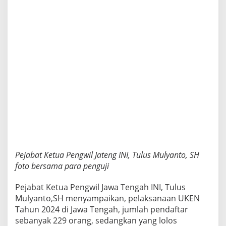
e
r
t
a
,
K
e
t
u
m
I
N
I
B
e
r
h
Pejabat Ketua Pengwil Jateng INI, Tulus Mulyanto, SH
a
foto bersama para penguji
r
a
Pejabat Ketua Pengwil Jawa Tengah INI, Tulus
p
Mulyanto,SH menyampaikan, pelaksanaan UKEN
N
o
Tahun 2024 di Jawa Tengah, jumlah pendaftar
t
sebanyak 229 orang, sedangkan yang lolos
a