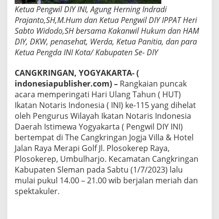
,
Ketua Pengwil DIY INI, Agung Herning Indradi
R
Prajanto,SH,M.Hum dan Ketua Pengwil DIY IPPAT Heri
a
Sabto Widodo,SH bersama Kakanwil Hukum dan HAM
n
DIY, DKW, penasehat, Werda, Ketua Panitia, dan para
g
k
Ketua Pengda INI Kota/ Kabupaten Se- DIY
a
i
CANGKRINGAN, YOGYAKARTA- (
a
indonesiapublisher.com) –
Rangkaian puncak
n
acara memperingati Hari Ulang Tahun ( HUT)
A
c
Ikatan Notaris Indonesia ( INI) ke-115 yang dihelat
a
oleh Pengurus Wilayah Ikatan Notaris Indonesia
r
Daerah Istimewa Yogyakarta ( Pengwil DIY INI)
a
bertempat di The Cangkringan Jogja Villa & Hotel
H
U
Jalan Raya Merapi Golf Jl. Plosokerep Raya,
T
Plosokerep, Umbulharjo. Kecamatan Cangkringan
I
Kabupaten Sleman pada Sabtu (1/7/2023) lalu
N
mulai pukul 14.00 – 21.00 wib berjalan meriah dan
I
spektakuler.
K
e
-
1