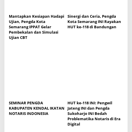
t
i
Mantapkan Kesiapan Hadapi
Sinergi dan Ceria, Pengda
o
Ujian, Pengda Kota
Kota Semarang INI Rayakan
Semarang IPPAT Gelar
HUT ke-118 di Bandungan
n
Pembekalan dan Simulasi
Ujian CBT
SEMINAR PENGDA
HUT ke-118 INI: Pengwil
KABUPATEN KENDAL IKATAN
Jateng INI dan Pengda
NOTARIS INDONESIA
Sukoharjo INI Bedah
Problematika Notaris di Era
Digital