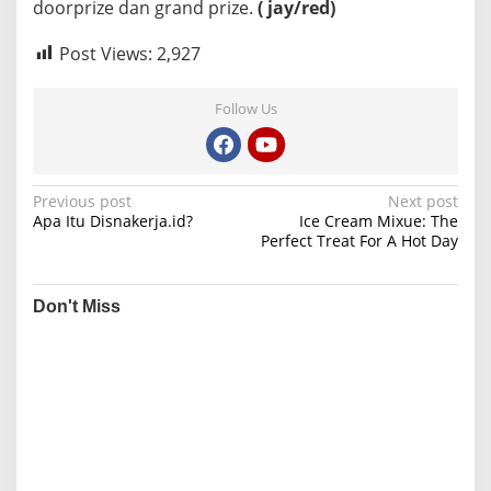
doorprize dan grand prize.
( jay/red)
Post Views:
2,927
Follow Us
P
Previous post
Next post
Apa Itu Disnakerja.id?
Ice Cream Mixue: The
o
Perfect Treat For A Hot Day
s
t
Don't Miss
n
a
v
i
g
a