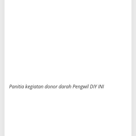
1
5
P
e
n
g
w
i
l
D
I
Y
I
N
I
Panitia kegiatan donor darah Pengwil DIY INI