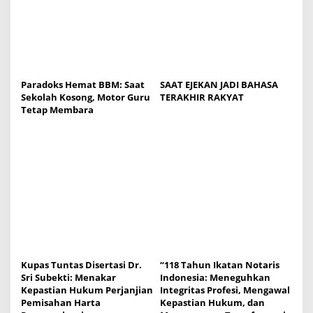
i
o
n
Paradoks Hemat BBM: Saat
SAAT EJEKAN JADI BAHASA
Sekolah Kosong, Motor Guru
TERAKHIR RAKYAT
Tetap Membara
Kupas Tuntas Disertasi Dr.
“118 Tahun Ikatan Notaris
Sri Subekti: Menakar
Indonesia: Meneguhkan
Kepastian Hukum Perjanjian
Integritas Profesi, Mengawal
Pemisahan Harta
Kepastian Hukum, dan