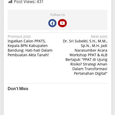
Post Views:
431
Follow Us
P
Previous post
Next post
Ingatkan Calon PPATS,
Dr. Sri Subekti, S.H., M.M.,
o
Kepala BPN Kabupaten
Sp.N., M.H. Jadi
Bandung: Hati-hati Dalam
Narasumber Acara
s
Pembuatan Akta Tanah!
Workshop PPAT & ALB
t
Bertajuk: “PPAT di Ujung
Risiko? Strategi Aman
n
Dalam Transformasi
a
Pertanahan Digital”
v
i
Don't Miss
g
a
t