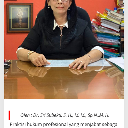
:
A
n
a
l
i
s
i
s
R
i
s
i
k
o
d
a
n
B
a
t
a
Oleh : Dr. Sri Subekti, S. H., M. M., Sp.N.,M. H.
s
K
Praktisi hukum profesional yang menjabat sebagai
e