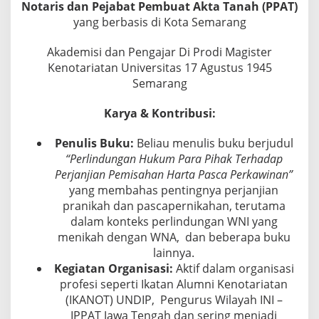
Notaris dan Pejabat Pembuat Akta Tanah (PPAT)
w
yang berbasis di Kota Semarang
e
n
a
Akademisi dan Pengajar Di Prodi Magister
n
Kenotariatan Universitas 17 Agustus 1945
g
Semarang
a
n
Karya & Kontribusi:
P
P
A
Penulis Buku:
Beliau menulis buku berjudul
T
“Perlindungan Hukum Para Pihak Terhadap
Perjanjian Pemisahan Harta Pasca Perkawinan”
yang membahas pentingnya perjanjian
pranikah dan pascapernikahan, terutama
dalam konteks perlindungan WNI yang
menikah dengan WNA, dan beberapa buku
lainnya.
Kegiatan Organisasi:
Aktif dalam organisasi
profesi seperti Ikatan Alumni Kenotariatan
(IKANOT) UNDIP, Pengurus Wilayah INI –
IPPAT Jawa Tengah dan sering menjadi