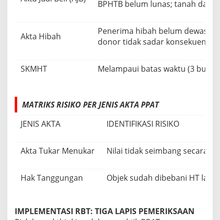
BPHTB belum lunas; tanah dalam 
Penerima hibah belum dewasa; hi
Akta Hibah
donor tidak sadar konsekuensi yu
SKMHT
Melampaui batas waktu (3 bulan/6
MATRIKS RISIKO PER JENIS AKTA PPAT
JENIS AKTA
IDENTIFIKASI RISIKO
Akta Tukar Menukar
Nilai tidak seimbang secara sig
Hak Tanggungan
Objek sudah dibebani HT lain; ni
IMPLEMENTASI RBT: TIGA LAPIS PEMERIKSAAN