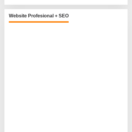
Website Profesional + SEO