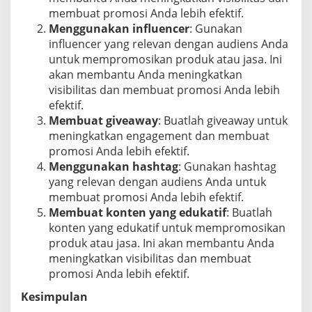
membuat promosi Anda lebih efektif.
Menggunakan influencer
: Gunakan
influencer yang relevan dengan audiens Anda
untuk mempromosikan produk atau jasa. Ini
akan membantu Anda meningkatkan
visibilitas dan membuat promosi Anda lebih
efektif.
Membuat giveaway
: Buatlah giveaway untuk
meningkatkan engagement dan membuat
promosi Anda lebih efektif.
Menggunakan hashtag
: Gunakan hashtag
yang relevan dengan audiens Anda untuk
membuat promosi Anda lebih efektif.
Membuat konten yang edukatif
: Buatlah
konten yang edukatif untuk mempromosikan
produk atau jasa. Ini akan membantu Anda
meningkatkan visibilitas dan membuat
promosi Anda lebih efektif.
Kesimpulan