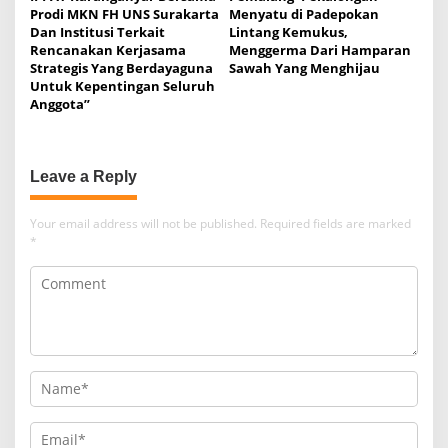
Prodi MKN FH UNS Surakarta
Menyatu di Padepokan
Dan Institusi Terkait
Lintang Kemukus,
Rencanakan Kerjasama
Menggerma Dari Hamparan
Strategis Yang Berdayaguna
Sawah Yang Menghijau
Untuk Kepentingan Seluruh
Anggota”
Leave a Reply
Your email address will not be published.
Required fields are marked
*