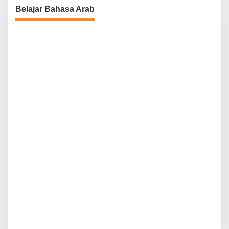
Belajar Bahasa Arab