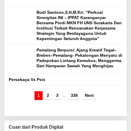
Budi Santoso,S.H,M.Kn: “Perkuat
Sinergitas INI – IPPAT Karanganyar
Bersama Prodi MKN FH UNS Surakarta Dan
Institusi Terkait Rencanakan Kerjasama
Strategis Yang Berdayaguna Untuk
Kepentingan Seluruh Anggota”
Pemalang Berpuisi: Ajang Kreatif Tegal–
Brebes–Pemalang- Pekalongan Menyatu di
Padepokan Lintang Kemukus, Menggerma
Dari Hamparan Sawah Yang Menghijau
Persebaya Vs Psis
1
2
3
…
338
Next
Cuan dari Produk Digital