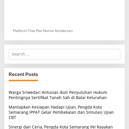
Platform Chat Plat Nomor Kendaraan
S
e
a
r
c
Recent Posts
h
f
o
Warga Sriwedari Antusias Ikuti Penyuluhan Hukum
r
Pentingnya Sertifikat Tanah Sah di Balai Kelurahan
:
Mantapkan Kesiapan Hadapi Ujian, Pengda Kota
Semarang IPPAT Gelar Pembekalan dan Simulasi Ujian
CBT
Sinergi dan Ceria, Pengda Kota Semarang INI Rayakan