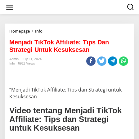
S
k
i
p
t
o
Homepage
/
Info
M
c
e
o
Menjadi TikTok Affiliate: Tips Dan
n
n
j
Strategi Untuk Kesuksesan
t
a
e
d
Admin
July 11, 2024
n
Info
6911 Views
i
t
T
i
k
T
“Menjadi TikTok Affiliate: Tips dan Strategi untuk
o
Kesuksesan
k
A
Video tentang Menjadi TikTok
ff
i
Affiliate: Tips dan Strategi
l
untuk Kesuksesan
i
a
t