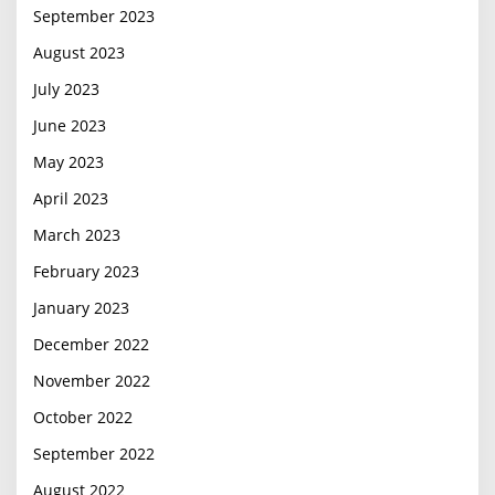
September 2023
August 2023
July 2023
June 2023
May 2023
April 2023
March 2023
February 2023
January 2023
December 2022
November 2022
October 2022
September 2022
August 2022