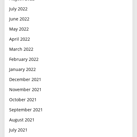
July 2022
June 2022
May 2022
April 2022
March 2022
February 2022
January 2022
December 2021
November 2021
October 2021
September 2021
August 2021
July 2021