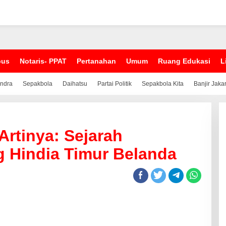
pus
Notaris- PPAT
Pertanahan
Umum
Ruang Edukasi
L
indra
Sepakbola
Daihatsu
Partai Politik
Sepakbola Kita
Banjir Jaka
rtinya: Sejarah
 Hindia Timur Belanda