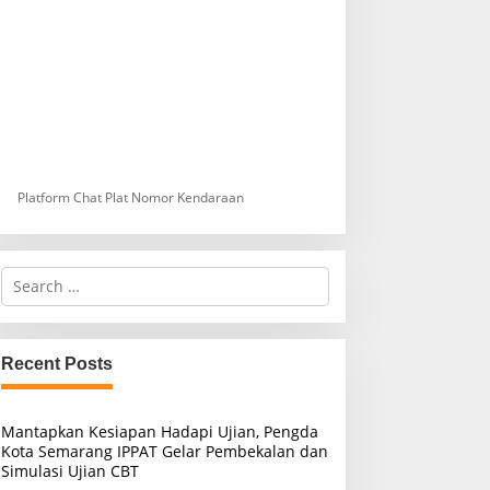
Platform Chat Plat Nomor Kendaraan
S
e
a
r
c
Recent Posts
h
f
o
Mantapkan Kesiapan Hadapi Ujian, Pengda
r
Kota Semarang IPPAT Gelar Pembekalan dan
:
Simulasi Ujian CBT