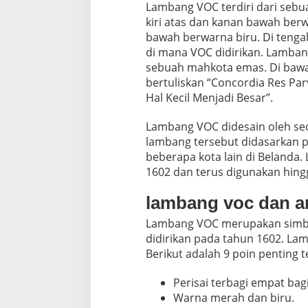
Lambang VOC terdiri dari sebua
D
kiri atas dan kanan bawah ber
a
g
bawah berwarna biru. Di tenga
a
di mana VOC didirikan. Lambang
n
sebuah mahkota emas. Di bawa
g
bertuliskan “Concordia Res Par
H
Hal Kecil Menjadi Besar”.
i
n
d
Lambang VOC didesain oleh s
i
lambang tersebut didasarkan
a
beberapa kota lain di Belanda
T
1602 dan terus digunakan hing
i
m
u
lambang voc dan ar
r
B
Lambang VOC merupakan simbo
e
didirikan pada tahun 1602. Lam
l
Berikut adalah 9 poin penting 
a
n
Perisai terbagi empat bag
d
a
Warna merah dan biru.