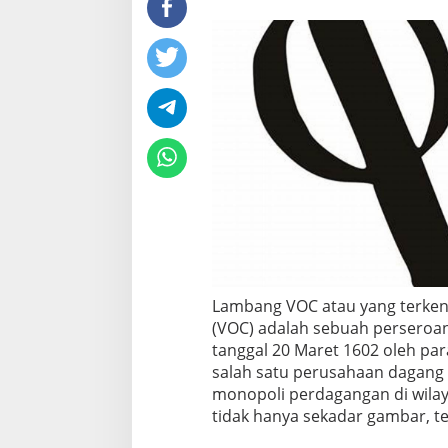
A
r
t
i
n
y
a
:
S
e
j
a
r
a
h
P
e
Lambang VOC atau yang terke
r
(VOC) adalah sebuah perseroan
u
tanggal 20 Maret 1602 oleh pa
s
salah satu perusahaan dagang 
a
h
monopoli perdagangan di wila
a
tidak hanya sekadar gambar, te
a
n