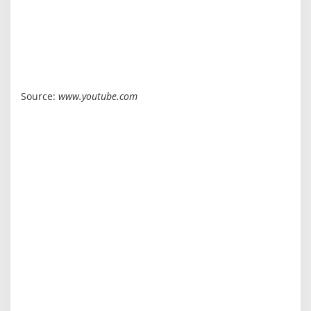
Source:
www.youtube.com