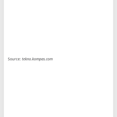
Source:
tekno.kompas.com