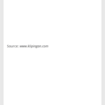
Source:
www.klipingan.com