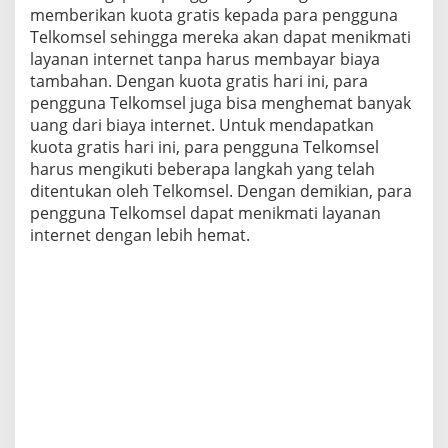
memberikan kuota gratis kepada para pengguna
Telkomsel sehingga mereka akan dapat menikmati
layanan internet tanpa harus membayar biaya
tambahan. Dengan kuota gratis hari ini, para
pengguna Telkomsel juga bisa menghemat banyak
uang dari biaya internet. Untuk mendapatkan
kuota gratis hari ini, para pengguna Telkomsel
harus mengikuti beberapa langkah yang telah
ditentukan oleh Telkomsel. Dengan demikian, para
pengguna Telkomsel dapat menikmati layanan
internet dengan lebih hemat.