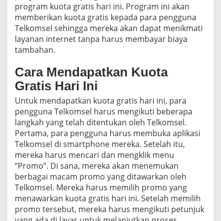
program kuota gratis hari ini. Program ini akan
r
i
memberikan kuota gratis kepada para pengguna
I
Telkomsel sehingga mereka akan dapat menikmati
n
layanan internet tanpa harus membayar biaya
i
tambahan.
!
Cara Mendapatkan Kuota
Gratis Hari Ini
Untuk mendapatkan kuota gratis hari ini, para
pengguna Telkomsel harus mengikuti beberapa
langkah yang telah ditentukan oleh Telkomsel.
Pertama, para pengguna harus membuka aplikasi
Telkomsel di smartphone mereka. Setelah itu,
mereka harus mencari dan mengklik menu
“Promo”. Di sana, mereka akan menemukan
berbagai macam promo yang ditawarkan oleh
Telkomsel. Mereka harus memilih promo yang
menawarkan kuota gratis hari ini. Setelah memilih
promo tersebut, mereka harus mengikuti petunjuk
yang ada di layar untuk melanjutkan proses.