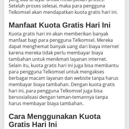
Setelah proses selesai, maka para pengguna
Telkomsel akan mendapatkan kuota gratis hari ini.
Manfaat Kuota Gratis Hari Ini
Kuota gratis hari ini akan memberikan banyak
manfaat bagi para pengguna Telkomsel. Mereka
dapat menghemat banyak uang dari biaya internet
karena mereka tidak perlu membayar biaya
tambahan untuk menikmati layanan internet.
Selain itu, kuota gratis hari ini juga bisa membantu
para pengguna Telkomsel untuk mengakses
berbagai macam layanan dan website tanpa harus
membayar biaya tambahan. Dengan kuota gratis
hari ini, para pengguna Telkomsel juga bisa
bersosialisasi dengan teman-temannya tanpa
harus membayar biaya tambahan.
Cara Menggunakan Kuota
Gratis Hari Ini