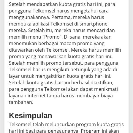
Setelah mendapatkan kuota gratis hari ini, para
pengguna Telkomsel harus mengetahui cara
menggunakannya. Pertama, mereka harus
membuka aplikasi Telkomsel di smartphone
mereka. Setelah itu, mereka harus mencari dan
memilih menu “Promo”. Di sana, mereka akan
menemukan berbagai macam promo yang
ditawarkan oleh Telkomsel. Mereka harus memilih
promo yang menawarkan kuota gratis hari ini.
Setelah memilih promo tersebut, para pengguna
Telkomsel harus mengikuti petunjuk yang ada di
layar untuk mengaktifkan kuota gratis hari ini.
Setelah kuota gratis hari ini berhasil diaktifkan,
para pengguna Telkomsel akan dapat menikmati
layanan internet tanpa harus membayar biaya
tambahan.
Kesimpulan
Telkomsel telah meluncurkan program kuota gratis
hari ini bagi para penggunanya. Program ini akan