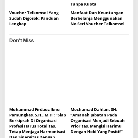
g
Tanpa Kuota
a
Voucher Telkomsel Yang
Manfaat Dan Keuntungan
t
Sudah Digosok: Panduan
Berbelanja Menggunakan
Lengkap
No Seri Voucher Telkomsel
i
o
Don't Miss
n
Muhammad Firdauz Ibnu
Mochamad Dahlan, SH:
Pamungkas, S.H., M.H : “Siap
“Amanah Jabatan Pada
Berkiprah Di Organisasi
Organisasi Menjadi Sebuah
Profesi Harus Totalitas,
Prioritas, Mengisi Harimu
Tetap Menjaga Harmonisasi
Dengan Hobi Yang Positif”
Dan Sinergitas Dengan