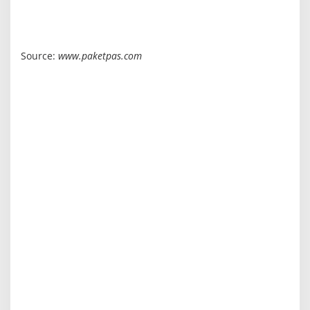
Source:
www.paketpas.com