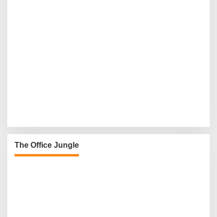
The Office Jungle