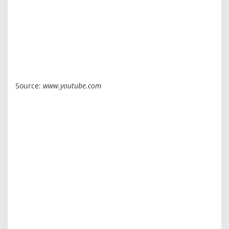
Source:
www.youtube.com