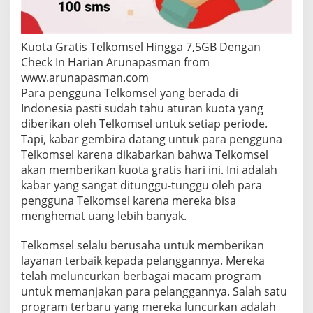
e
l
M
Kuota Gratis Telkomsel Hingga 7,5GB Dengan
e
m
Check In Harian Arunapasman from
b
www.arunapasman.com
e
Para pengguna Telkomsel yang berada di
r
Indonesia pasti sudah tahu aturan kuota yang
i
k
diberikan oleh Telkomsel untuk setiap periode.
a
Tapi, kabar gembira datang untuk para pengguna
n
Telkomsel karena dikabarkan bahwa Telkomsel
K
akan memberikan kuota gratis hari ini. Ini adalah
u
kabar yang sangat ditunggu-tunggu oleh para
o
t
pengguna Telkomsel karena mereka bisa
a
menghemat uang lebih banyak.
G
r
Telkomsel selalu berusaha untuk memberikan
a
layanan terbaik kepada pelanggannya. Mereka
t
i
telah meluncurkan berbagai macam program
s
untuk memanjakan para pelanggannya. Salah satu
H
program terbaru yang mereka luncurkan adalah
a