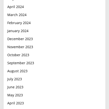
April 2024
March 2024
February 2024
January 2024
December 2023
November 2023
October 2023
September 2023
August 2023
July 2023
June 2023
May 2023
April 2023