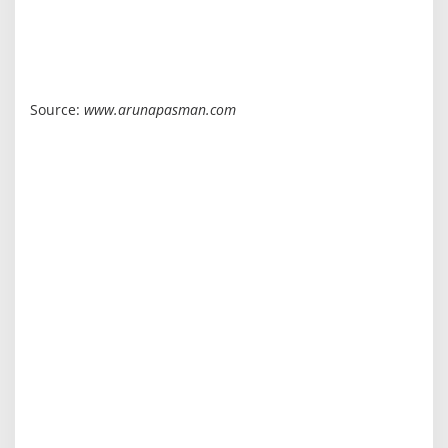
Source:
www.arunapasman.com