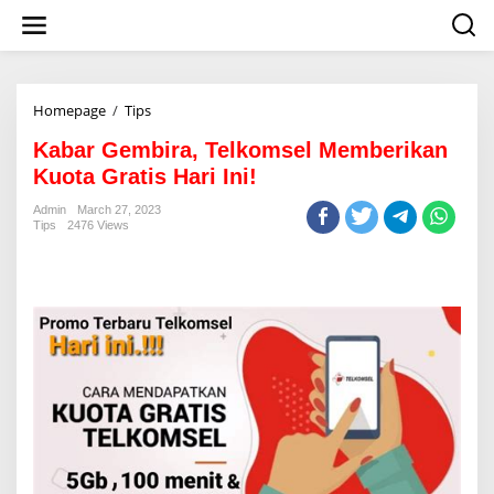
S
k
i
p
t
o
Homepage
/
Tips
K
c
a
o
Kabar Gembira, Telkomsel Memberikan
b
n
a
Kuota Gratis Hari Ini!
t
r
e
G
Admin
March 27, 2023
n
Tips
2476 Views
e
t
m
b
i
r
a
,
T
e
l
k
o
m
s