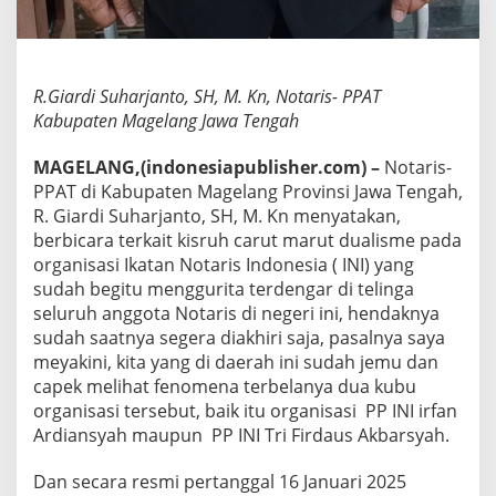
i
r
i
,
R.Giardi Suharjanto, SH, M. Kn, Notaris- PPAT
H
e
Kabupaten Magelang Jawa Tengah
n
d
MAGELANG,(indonesiapublisher.com) –
Notaris-
a
PPAT di Kabupaten Magelang Provinsi Jawa Tengah,
k
R. Giardi Suharjanto, SH, M. Kn menyatakan,
n
y
berbicara terkait kisruh carut marut dualisme pada
a
organisasi Ikatan Notaris Indonesia ( INI) yang
A
sudah begitu menggurita terdengar di telinga
n
seluruh anggota Notaris di negeri ini, hendaknya
g
g
sudah saatnya segera diakhiri saja, pasalnya saya
o
meyakini, kita yang di daerah ini sudah jemu dan
t
capek melihat fenomena terbelanya dua kubu
a
organisasi tersebut, baik itu organisasi PP INI irfan
H
Ardiansyah maupun PP INI Tri Firdaus Akbarsyah.
a
r
u
Dan secara resmi pertanggal 16 Januari 2025
s