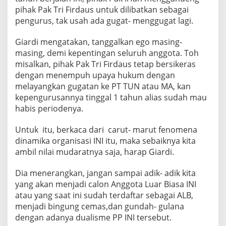
e
pihak Pak Tri Firdaus untuk dilibatkan sebagai
a
l
pengurus, tak usah ada gugat- menggugat lagi.
i
s
Giardi mengatakan, tanggalkan ego masing-
t
masing, demi kepentingan seluruh anggota. Toh
i
misalkan, pihak Pak Tri Firdaus tetap bersikeras
s
dengan menempuh upaya hukum dengan
melayangkan gugatan ke PT TUN atau MA, kan
kepengurusannya tinggal 1 tahun alias sudah mau
habis periodenya.
Untuk itu, berkaca dari carut- marut fenomena
dinamika organisasi INI itu, maka sebaiknya kita
ambil nilai mudaratnya saja, harap Giardi.
Dia menerangkan, jangan sampai adik- adik kita
yang akan menjadi calon Anggota Luar Biasa INI
atau yang saat ini sudah terdaftar sebagai ALB,
menjadi bingung cemas,dan gundah- gulana
dengan adanya dualisme PP INI tersebut.