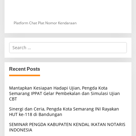
Platform Chat Plat Nomor Kendaraan
S
e
a
r
c
Recent Posts
h
f
o
Mantapkan Kesiapan Hadapi Ujian, Pengda Kota
r
Semarang IPPAT Gelar Pembekalan dan Simulasi Ujian
:
CBT
Sinergi dan Ceria, Pengda Kota Semarang INI Rayakan
HUT ke-118 di Bandungan
SEMINAR PENGDA KABUPATEN KENDAL IKATAN NOTARIS
INDONESIA