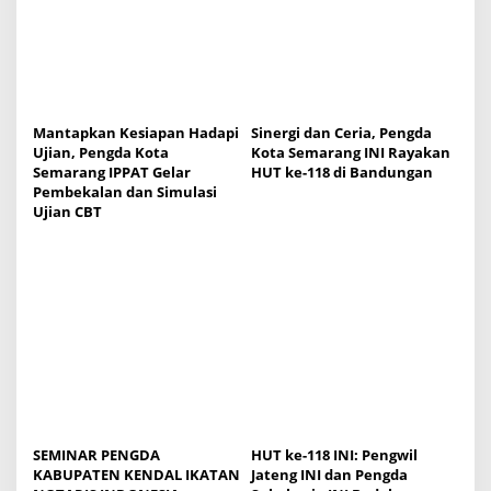
g
a
t
i
o
Mantapkan Kesiapan Hadapi
Sinergi dan Ceria, Pengda
Ujian, Pengda Kota
Kota Semarang INI Rayakan
n
Semarang IPPAT Gelar
HUT ke-118 di Bandungan
Pembekalan dan Simulasi
Ujian CBT
SEMINAR PENGDA
HUT ke-118 INI: Pengwil
KABUPATEN KENDAL IKATAN
Jateng INI dan Pengda