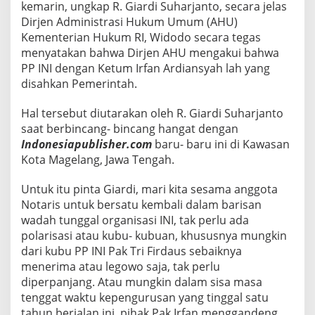
kemarin, ungkap R. Giardi Suharjanto, secara jelas
B
Dirjen Administrasi Hukum Umum (AHU)
i
Kementerian Hukum RI, Widodo secara tegas
s
a
menyatakan bahwa Dirjen AHU mengakui bahwa
B
PP INI dengan Ketum Irfan Ardiansyah lah yang
e
disahkan Pemerintah.
r
p
Hal tersebut diutarakan oleh R. Giardi Suharjanto
i
k
saat berbincang- bincang hangat dengan
i
Indonesiapublisher.com
baru- baru ini di Kawasan
r
Kota Magelang, Jawa Tengah.
a
n
Untuk itu pinta Giardi, mari kita sesama anggota
C
e
Notaris untuk bersatu kembali dalam barisan
r
wadah tunggal organisasi INI, tak perlu ada
d
polarisasi atau kubu- kubuan, khususnya mungkin
a
dari kubu PP INI Pak Tri Firdaus sebaiknya
s
D
menerima atau legowo saja, tak perlu
a
diperpanjang. Atau mungkin dalam sisa masa
n
tenggat waktu kepengurusan yang tinggal satu
R
tahun berjalan ini, pihak Pak Irfan menggandeng