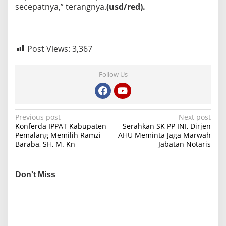
secepatnya,” terangnya.
(usd/red).
Post Views:
3,367
Follow Us
P
Previous post
Next post
Konferda IPPAT Kabupaten
Serahkan SK PP INI, Dirjen
o
Pemalang Memilih Ramzi
AHU Meminta Jaga Marwah
Baraba, SH, M. Kn
Jabatan Notaris
s
t
n
Don't Miss
a
v
i