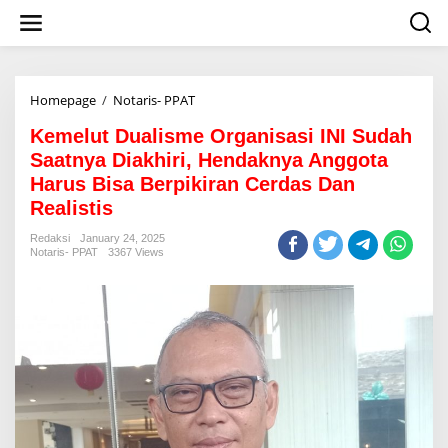
S
k
i
p
t
o
Homepage
/
Notaris- PPAT
K
c
e
o
Kemelut Dualisme Organisasi INI Sudah
m
n
e
Saatnya Diakhiri, Hendaknya Anggota
t
l
Harus Bisa Berpikiran Cerdas Dan
e
u
n
Realistis
t
t
D
Redaksi
January 24, 2025
u
Notaris- PPAT
3367 Views
a
l
i
s
m
e
O
r
g
a
n