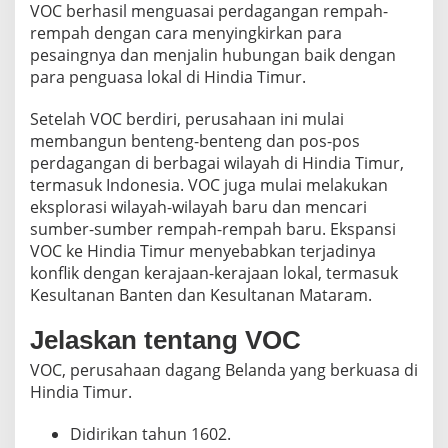
VOC berhasil menguasai perdagangan rempah-
T
rempah dengan cara menyingkirkan para
u
j
pesaingnya dan menjalin hubungan baik dengan
u
para penguasa lokal di Hindia Timur.
a
n
Setelah VOC berdiri, perusahaan ini mulai
,
membangun benteng-benteng dan pos-pos
d
a
perdagangan di berbagai wilayah di Hindia Timur,
n
termasuk Indonesia. VOC juga mulai melakukan
P
eksplorasi wilayah-wilayah baru dan mencari
e
sumber-sumber rempah-rempah baru. Ekspansi
n
g
VOC ke Hindia Timur menyebabkan terjadinya
a
konflik dengan kerajaan-kerajaan lokal, termasuk
r
Kesultanan Banten dan Kesultanan Mataram.
u
h
Jelaskan tentang VOC
n
y
VOC, perusahaan dagang Belanda yang berkuasa di
a
Hindia Timur.
d
i
I
Didirikan tahun 1602.
n