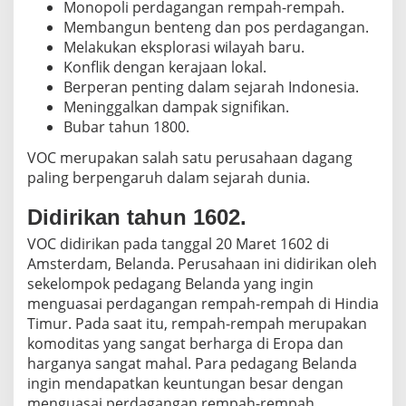
Monopoli perdagangan rempah-rempah.
d
Membangun benteng dan pos perdagangan.
o
Melakukan eksplorasi wilayah baru.
n
e
Konflik dengan kerajaan lokal.
s
Berperan penting dalam sejarah Indonesia.
i
Meninggalkan dampak signifikan.
a
Bubar tahun 1800.
VOC merupakan salah satu perusahaan dagang
paling berpengaruh dalam sejarah dunia.
Didirikan tahun 1602.
VOC didirikan pada tanggal 20 Maret 1602 di
Amsterdam, Belanda. Perusahaan ini didirikan oleh
sekelompok pedagang Belanda yang ingin
menguasai perdagangan rempah-rempah di Hindia
Timur. Pada saat itu, rempah-rempah merupakan
komoditas yang sangat berharga di Eropa dan
harganya sangat mahal. Para pedagang Belanda
ingin mendapatkan keuntungan besar dengan
menguasai perdagangan rempah-rempah.