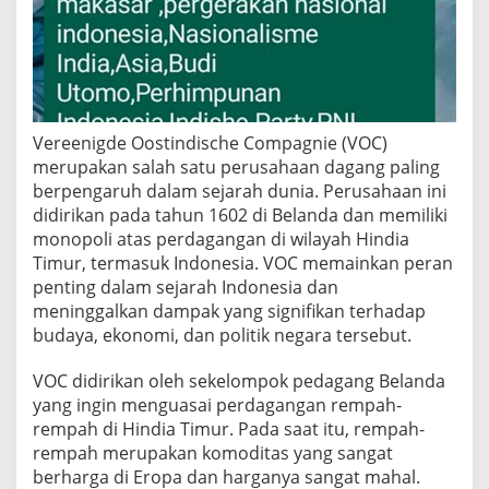
h
e
C
o
m
p
a
Vereenigde Oostindische Compagnie (VOC)
g
merupakan salah satu perusahaan dagang paling
n
berpengaruh dalam sejarah dunia. Perusahaan ini
i
e
didirikan pada tahun 1602 di Belanda dan memiliki
(
monopoli atas perdagangan di wilayah Hindia
V
Timur, termasuk Indonesia. VOC memainkan peran
O
penting dalam sejarah Indonesia dan
C
)
meninggalkan dampak yang signifikan terhadap
:
budaya, ekonomi, dan politik negara tersebut.
S
e
VOC didirikan oleh sekelompok pedagang Belanda
j
yang ingin menguasai perdagangan rempah-
a
r
rempah di Hindia Timur. Pada saat itu, rempah-
a
rempah merupakan komoditas yang sangat
h
berharga di Eropa dan harganya sangat mahal.
,