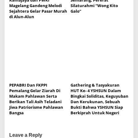
Kamajaya dan PWKI
Semarang, Pererat
Magelang Gandeng Melodi
Silaturahmi “Wong Kito
Sejahtera Gelar Pasar Murah
Galo”
di Alun-Alun
PEPABRI Dan FKPPI
Gathering & Tasyakuran
Pemalang Gelar Ziarah Di
HUT Ke- 4 YSHSUN Dalam
Makam Pahlawan Serta
Bingkai Soliditas, Keguyuban
Berikan Tali Asih Teladani
Dan Kerukunan, Sebuah
Jiwa Patriorisme Pahlawan
Bukti Bahwa YSHSUN Siap
Bangsa
Berkiprah Untuk Negeri
Leave a Reply