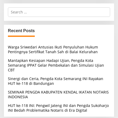
S
e
a
r
c
Recent Posts
h
f
o
Warga Sriwedari Antusias Ikuti Penyuluhan Hukum
r
Pentingnya Sertifikat Tanah Sah di Balai Kelurahan
:
Mantapkan Kesiapan Hadapi Ujian, Pengda Kota
Semarang IPPAT Gelar Pembekalan dan Simulasi Ujian
CBT
Sinergi dan Ceria, Pengda Kota Semarang INI Rayakan
HUT ke-118 di Bandungan
SEMINAR PENGDA KABUPATEN KENDAL IKATAN NOTARIS
INDONESIA
HUT ke-118 INI: Pengwil Jateng INI dan Pengda Sukoharjo
INI Bedah Problematika Notaris di Era Digital