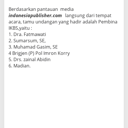
a
Berdasarkan pantauan media
W
indonesiapublisher.com
langsung dari tempat
a
r
acara, tamu undangan yang hadir adalah Pembina
g
IKBS,yaitu :
a
1. Dra. Fatmawati
W
2. Sumarsum, SE,
o
n
3. Muhamad Gasim, SE
g
4 Brigjen (P) Pol Imron Korry
K
5. Drs. zainal Abidin
i
6. Madian.
t
o
G
a
l
o
D
i
P
e
r
a