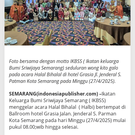
i
w
i
j
a
y
a
S
e
m
a
Foto bersama dengan motto IKBSS ( Ikatan keluarga
r
Bumi Sriwijaya Semarang) seduluran wong kito galo
a
pada acara Halal Bihalal di hotel Grasia Jl. Jenderal S.
n
g
Patman Kota Semarang pada Minggu (27/4/2025).
G
e
SEMARANG(indonesiapublisher.com) –
Ikatan
l
Keluarga Bumi Sriwijaya Semarang ( IKBSS)
a
menggelar acara Halal Bihalal ( Halbi) bertempat di
r
H
Ballroom hotel Grasia Jalan. Jenderal S. Parman
a
Kota Semarang pada hari Minggu (27/4/2025) mulai
l
pukul 08.00;wib hingga selesai.
b
i