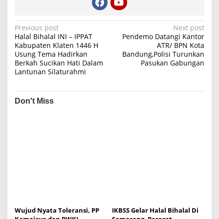
P
Previous post
Next post
Halal Bihalal INI – IPPAT
Pendemo Datangi Kantor
o
Kabupaten Klaten 1446 H
ATR/ BPN Kota
Usung Tema Hadirkan
Bandung,Polisi Turunkan
s
Berkah Sucikan Hati Dalam
Pasukan Gabungan
t
Lantunan Silaturahmi
n
a
Don't Miss
v
i
g
a
t
i
o
n
Wujud Nyata Toleransi, PP
IKBSS Gelar Halal Bihalal Di