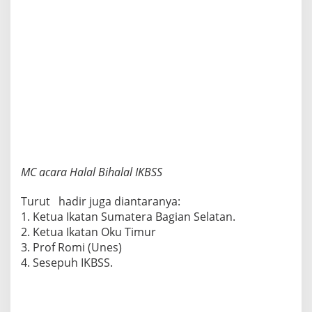
n
t
a
u
a
n
S
e
m
a
r
a
n
g
MC acara Halal Bihalal IKBSS
'
Turut hadir juga diantaranya:
1. Ketua Ikatan Sumatera Bagian Selatan.
2. Ketua Ikatan Oku Timur
3. Prof Romi (Unes)
4. Sesepuh IKBSS.