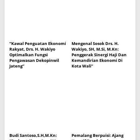
“Kawal Penguatan Ekonomi
Mengenal Sosok Drs. H.
Rakyat, Drs. H. Wakiyo
Wakiyo, SH, M.Si, M.Kn:
Optimalkan Fungsi
Penggerak Sinergi Haji Dan
Pengawasan Dekopinwil
Kemandirian Ekonomi Di
Jateng”
Kota Wali”
Budi Santoso,S.H,M.Kn:
Pemalang Berpuisi: Ajang