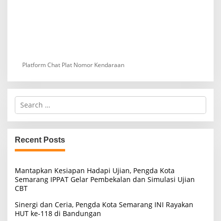
Platform Chat Plat Nomor Kendaraan
S
e
a
r
c
Recent Posts
h
f
o
Mantapkan Kesiapan Hadapi Ujian, Pengda Kota
r
Semarang IPPAT Gelar Pembekalan dan Simulasi Ujian
:
CBT
Sinergi dan Ceria, Pengda Kota Semarang INI Rayakan
HUT ke-118 di Bandungan