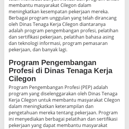
a
membantu masyarakat Cilegon dalam
t
meningkatkan kesempatan pekerjaan mereka.
a
Berbagai program unggulan yang telah dirancang
s
oleh Dinas Tenaga Kerja Cilegon diantaranya
i
M
adalah program pengembangan profesi, pelatihan
a
dan sertifikasi pekerjaan, pelatihan bahasa asing
s
dan teknologi informasi, program pemasaran
a
pekerjaan, dan banyak lagi.
l
a
Program Pengembangan
h
P
Profesi di Dinas Tenaga Kerja
e
k
Cilegon
e
Program Pengembangan Profesi (PEP) adalah
r
j
program yang diselenggarakan oleh Dinas Tenaga
a
Kerja Cilegon untuk membantu masyarakat Cilegon
a
dalam meningkatkan keterampilan dan
n
pengetahuan mereka tentang pekerjaan. Program
ini menyediakan berbagai pelatihan dan sertifikasi
pekerjaan yang dapat membantu masyarakat