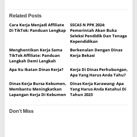
t
n
Related Posts
a
Cara Kerja Menjadi Affiliate
SSCAS N PPK 2024:
Di TikTok: Panduan Lengkap
Pemerintah Akan Buka
v
Seleksi Pendidik Dan Tenaga
i
Kependidikan
g
Menghentikan Kerja Sama
Berkenalan Dengan Dinas
TikTok Affiliate: Panduan
Kerja Bekasi
a
Langkah Demi Langkah
t
Apa Itu Ikatan Dinas Kerja?
Kerja Di Dinas Perhubungan,
i
Apa Yang Harus Anda Tahu?
o
Dinas Kerja Bursa Kebumen,
Dinas Kerja Karawang: Apa
Membantu Meningkatkan
Yang Harus Anda Ketahui Di
n
Lapangan Kerja Di Kebumen
Tahun 2023
Don't Miss