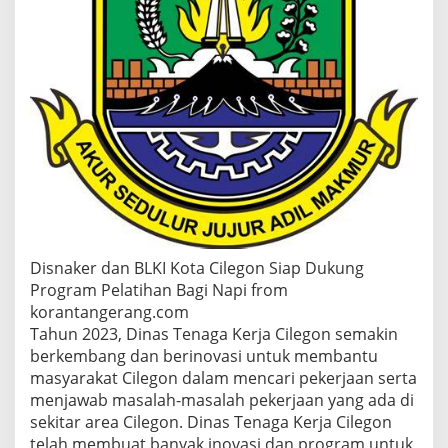
g
o
n
,
S
u
d
a
h
S
i
a
p
M
e
Disnaker dan BLKI Kota Cilegon Siap Dukung
m
Program Pelatihan Bagi Napi from
b
korantangerang.com
a
Tahun 2023, Dinas Tenaga Kerja Cilegon semakin
n
t
berkembang dan berinovasi untuk membantu
u
masyarakat Cilegon dalam mencari pekerjaan serta
M
menjawab masalah-masalah pekerjaan yang ada di
e
sekitar area Cilegon. Dinas Tenaga Kerja Cilegon
n
telah membuat banyak inovasi dan program untuk
g