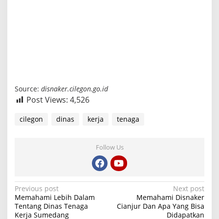
Source:
disnaker.cilegon.go.id
Post Views:
4,526
cilegon
dinas
kerja
tenaga
Follow Us
P
Previous post
Next post
Memahami Lebih Dalam
Memahami Disnaker
o
Tentang Dinas Tenaga
Cianjur Dan Apa Yang Bisa
Kerja Sumedang
Didapatkan
s