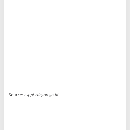
Source:
esppt.cilegon.go.id