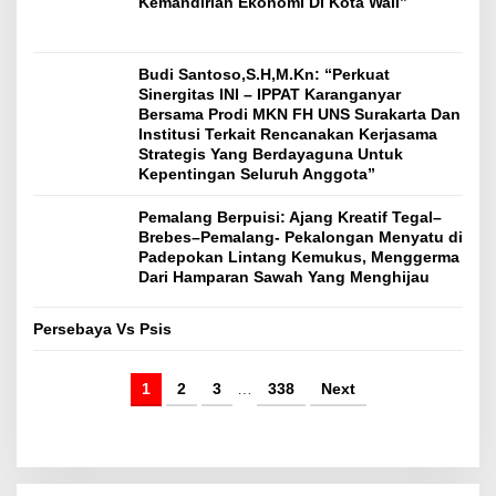
Kemandirian Ekonomi Di Kota Wali”
Budi Santoso,S.H,M.Kn: “Perkuat
Sinergitas INI – IPPAT Karanganyar
Bersama Prodi MKN FH UNS Surakarta Dan
Institusi Terkait Rencanakan Kerjasama
Strategis Yang Berdayaguna Untuk
Kepentingan Seluruh Anggota”
Pemalang Berpuisi: Ajang Kreatif Tegal–
Brebes–Pemalang- Pekalongan Menyatu di
Padepokan Lintang Kemukus, Menggerma
Dari Hamparan Sawah Yang Menghijau
Persebaya Vs Psis
1
2
3
…
338
Next