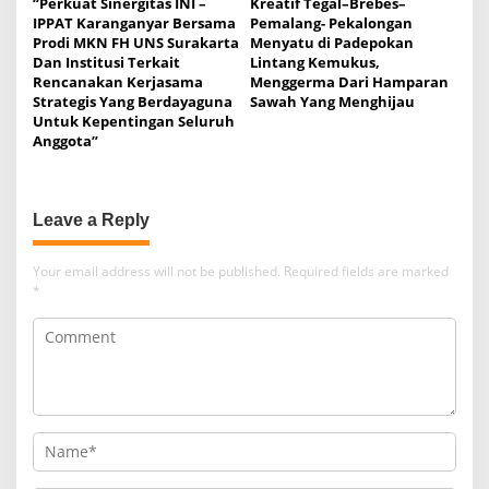
“Perkuat Sinergitas INI –
Kreatif Tegal–Brebes–
IPPAT Karanganyar Bersama
Pemalang- Pekalongan
Prodi MKN FH UNS Surakarta
Menyatu di Padepokan
Dan Institusi Terkait
Lintang Kemukus,
Rencanakan Kerjasama
Menggerma Dari Hamparan
Strategis Yang Berdayaguna
Sawah Yang Menghijau
Untuk Kepentingan Seluruh
Anggota”
Leave a Reply
Your email address will not be published.
Required fields are marked
*