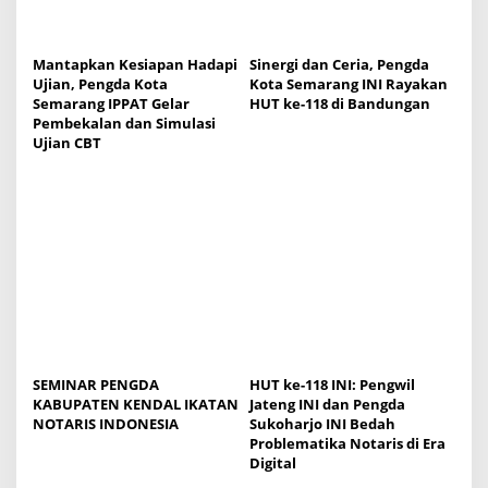
o
n
Mantapkan Kesiapan Hadapi
Sinergi dan Ceria, Pengda
Ujian, Pengda Kota
Kota Semarang INI Rayakan
Semarang IPPAT Gelar
HUT ke-118 di Bandungan
Pembekalan dan Simulasi
Ujian CBT
SEMINAR PENGDA
HUT ke-118 INI: Pengwil
KABUPATEN KENDAL IKATAN
Jateng INI dan Pengda
NOTARIS INDONESIA
Sukoharjo INI Bedah
Problematika Notaris di Era
Digital