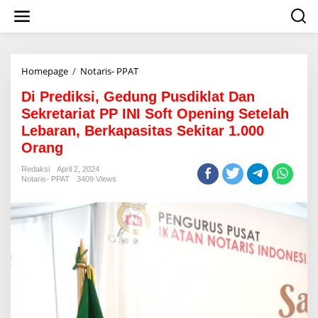
S
k
i
p
t
o
Homepage
/
Notaris- PPAT
D
c
i
o
Di Prediksi, Gedung Pusdiklat Dan
P
n
r
Sekretariat PP INI Soft Opening Setelah
t
e
Lebaran, Berkapasitas Sekitar 1.000
e
d
n
Orang
i
t
k
Redaksi
April 2, 2024
s
Notaris- PPAT
3409 Views
i
,
G
e
d
u
n
g
P
u
s