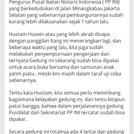
0
Pengurus Pusat Ikatan Notaris Indonesia ( PP INI)
O
yang berkedudukan di Jalan Minangkabau Jakarta
r
Selatan yang sebenarnya pembangunannya sudah
a
kurang lebih dilaksanakan sejak 1 tahun lalu.
n
g
Hustam Husein atau yang lebih akrab disapa
dengan panggilan Itang ini menerangkan lagi, dan
beberapa waktu yang lalu, kita juga sudah
melakukan penyempurnaan pengerjaan dan
ternyata Gedung ini sekarang sudah bisa dipakai
untuk acara buka bersama dan santunan anak
yatim piatu , meski kini masih dalam taraf uji coba
sebenarnya.
Tentu kata Hustam, kita semua perlu menimbang
bagaimana kelayakan gedung ini, dan tentu kitapun
patut bangga, bahwa dalam perjalanannya gedung
Pusdiklat dan Sekretariat PP INI tercatat sudah bisa
dipakai .
Secara gedung ini totalnya ada 4 lantai dan gedung