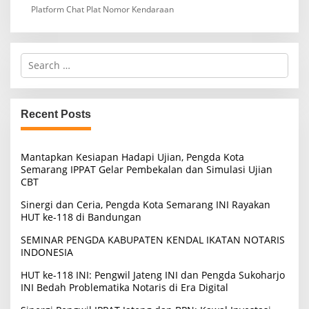
Platform Chat Plat Nomor Kendaraan
S
e
a
r
c
Recent Posts
h
f
o
Mantapkan Kesiapan Hadapi Ujian, Pengda Kota
r
Semarang IPPAT Gelar Pembekalan dan Simulasi Ujian
:
CBT
Sinergi dan Ceria, Pengda Kota Semarang INI Rayakan
HUT ke-118 di Bandungan
SEMINAR PENGDA KABUPATEN KENDAL IKATAN NOTARIS
INDONESIA
HUT ke-118 INI: Pengwil Jateng INI dan Pengda Sukoharjo
INI Bedah Problematika Notaris di Era Digital