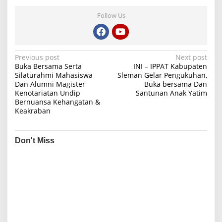
Follow Us
P
Previous post
Next post
Buka Bersama Serta
INI – IPPAT Kabupaten
o
Silaturahmi Mahasiswa
Sleman Gelar Pengukuhan,
Dan Alumni Magister
Buka bersama Dan
s
Kenotariatan Undip
Santunan Anak Yatim
t
Bernuansa Kehangatan &
Keakraban
n
a
v
Don't Miss
i
g
a
t
i