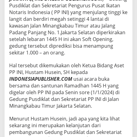
,
Pusdiklat dan Sekretariat Pengurus Pusat Ikatan
B
Notaris Indonesia ( PP INI) yang menjulang tinggi ke
e
langit dan berdiri megah setinggi 4 lantai di
r
kawasan Jalan Minangkabau Timur atau Jalang
k
Padang Panjang No. 1.Jakarta Selatan diperkirakan
a
p
setelah lebaran 1445 H ini akan Soft Opening,
a
gedung tersebut diprediksi bisa menampung
s
sekitar 1.000 – an orang.
i
t
Hal tersebut dikemukakan oleh Ketua Bidang Aset
a
s
PP INI, Hustam Husein, SH kepada
S
INDONESIAPUBLISHER.COM
usai acara buka
e
bersama dan santunan Ramadhan 1445 H yang
k
digelar oleh PP INI pada Senin sore (1/1/2024) di
i
t
Gedung Pusdiklat dan Sekretariat PP INI di Jalan
a
Minangkabau Timur Jakarta Selatan.
r
1
Menurut Hustam Husein, jadi apa yang kita lihat
.
sekarang ini merupakan kelanjutan dari
0
0
pembangunan Gedung Pusdiklat dan Sekretariat