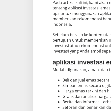
Pada artikel kali ini, kami ak
t
tentang aplikasi investasi emas
u
k
tips untuk menggunakan aplikas
I
memberikan rekomendasi bebera
n
Indonesia.
v
e
Sebelum beralih ke konten utam
s
t
bertujuan untuk memberikan i
o
investasi atau rekomendasi un
r
investasi yang Anda ambil sep
P
e
aplikasi investasi 
m
u
Mudah digunakan, aman, dan t
l
a
Beli dan jual emas secara 
Simpan emas secara digita
Harga emas terkini dan his
Grafik dan analisis harga
Berita dan informasi terb
Setoran dan penarikan d