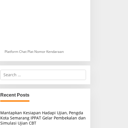
Platform Chat Plat Nomor Kendaraan
S
e
a
r
c
Recent Posts
h
f
o
Mantapkan Kesiapan Hadapi Ujian, Pengda
r
Kota Semarang IPPAT Gelar Pembekalan dan
:
Simulasi Ujian CBT