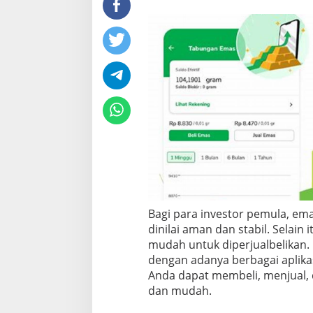
t
a
s
i
E
m
a
s
:
P
a
n
d
u
a
n
L
Bagi para investor pemula, em
e
dinilai aman dan stabil. Selain 
n
mudah untuk diperjualbelikan. 
g
dengan adanya berbagai aplikas
k
a
Anda dapat membeli, menjual,
p
dan mudah.
u
n