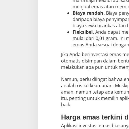
mana saja melalui aplika
menjual emas atau memind
Biaya rendah.
Biaya peny
daripada biaya penyimpan
biaya sewa brankas atau b
Fleksibel.
Anda dapat memb
mulai dari 0,01 gram. In
emas Anda sesuai dengan 
Jika Anda berinvestasi emas me
otomatis disimpan dalam bentuk
melakukan apa pun untuk meny
Namun, perlu diingat bahwa ema
adalah risiko keamanan. Meskip
aman, namun tetap ada kemungk
itu, penting untuk memilih apl
baik.
Harga emas terkini d
Aplikasi investasi emas biasan