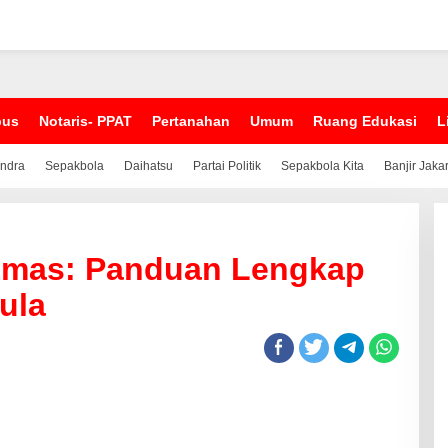
pus
Notaris- PPAT
Pertanahan
Umum
Ruang Edukasi
L
indra
Sepakbola
Daihatsu
Partai Politik
Sepakbola Kita
Banjir Jaka
 Emas: Panduan Lengkap
ula