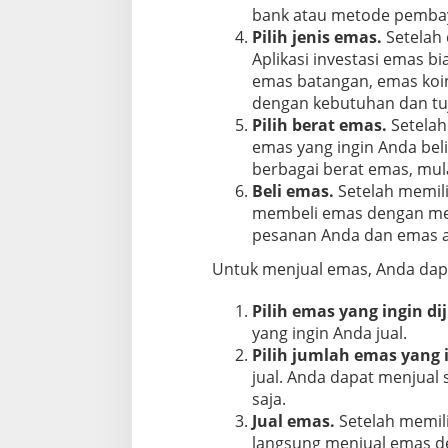
bank atau metode pembayar
Pilih jenis emas.
Setelah
Aplikasi investasi emas b
emas batangan, emas koin,
dengan kebutuhan dan tuj
Pilih berat emas.
Setelah
emas yang ingin Anda beli
berbagai berat emas, mula
Beli emas.
Setelah memili
membeli emas dengan meng
pesanan Anda dan emas ak
Untuk menjual emas, Anda dapa
Pilih emas yang ingin dij
yang ingin Anda jual.
Pilih jumlah emas yang i
jual. Anda dapat menjual 
saja.
Jual emas.
Setelah memili
langsung menjual emas den