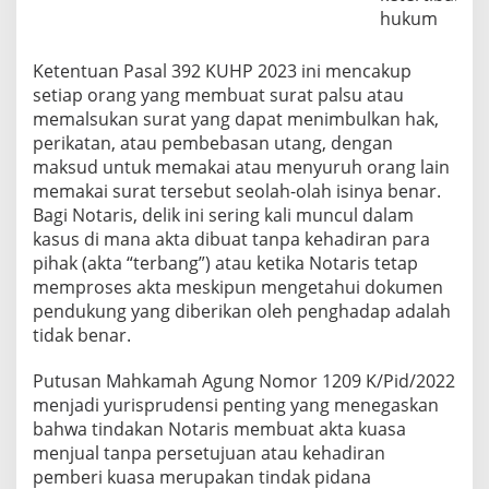
I
hukum
n
d
o
Ketentuan Pasal 392 KUHP 2023 ini mencakup
n
setiap orang yang membuat surat palsu atau
e
memalsukan surat yang dapat menimbulkan hak,
s
perikatan, atau pembebasan utang, dengan
i
maksud untuk memakai atau menyuruh orang lain
a
memakai surat tersebut seolah-olah isinya benar.
Bagi Notaris, delik ini sering kali muncul dalam
kasus di mana akta dibuat tanpa kehadiran para
pihak (akta “terbang”) atau ketika Notaris tetap
memproses akta meskipun mengetahui dokumen
pendukung yang diberikan oleh penghadap adalah
tidak benar.
Putusan Mahkamah Agung Nomor 1209 K/Pid/2022
menjadi yurisprudensi penting yang menegaskan
bahwa tindakan Notaris membuat akta kuasa
menjual tanpa persetujuan atau kehadiran
pemberi kuasa merupakan tindak pidana