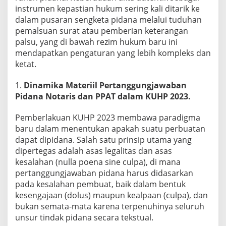
c
instrumen kepastian hukum sering kali ditarik ke
a
r
dalam pusaran sengketa pidana melalui tuduhan
a
pemalsuan surat atau pemberian keterangan
P
palsu, yang di bawah rezim hukum baru ini
i
mendapatkan pengaturan yang lebih kompleks dan
d
ketat.
a
n
a
1.
Dinamika Materiil Pertanggungjawaban
2
Pidana Notaris dan PPAT dalam KUHP 2023.
0
2
Pemberlakuan KUHP 2023 membawa paradigma
5
(
baru dalam menentukan apakah suatu perbuatan
U
dapat dipidana. Salah satu prinsip utama yang
U
dipertegas adalah asas legalitas dan asas
2
kesalahan (nulla poena sine culpa), di mana
0
pertanggungjawaban pidana harus didasarkan
/
2
pada kesalahan pembuat, baik dalam bentuk
0
kesengajaan (dolus) maupun kealpaan (culpa), dan
2
bukan semata-mata karena terpenuhinya seluruh
5
unsur tindak pidana secara tekstual.
)