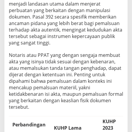
A
menjadi landasan utama dalam menjerat
T
perbuatan yang berkaitan dengan manipulasi
,
dokumen. Pasal 392 secara spesifik memberikan
s
e
ancaman pidana yang lebih berat bagi pemalsuan
r
terhadap akta autentik, mengingat kedudukan akta
t
tersebut sebagai instrumen kepercayaan publik
a
yang sangat tinggi.
A
u
t
Notaris atau PPAT yang dengan sengaja membuat
e
akta yang isinya tidak sesuai dengan kebenaran,
n
atau memalsukan tanda tangan penghadap, dapat
t
dijerat dengan ketentuan ini. Penting untuk
i
dipahami bahwa pemalsuan dalam konteks ini
s
i
mencakup pemalsuan materiil, yakni
t
ketidakbenaran isi akta, maupun pemalsuan formal
a
yang berkaitan dengan keaslian fisik dokumen
s
tersebut.
A
k
t
KUHP
a
Perbandingan
KUHP Lama
2023
d