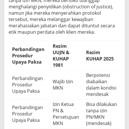
tanpa izin MKN, mereka berisiko dianggap
menghalangi penyidikan (obstruction of justice),
namun jika mereka menyerahkan protokol
tersebut, mereka melanggar kewajiban
merahasiakan jabatan dan dapat dituntut secara
etik maupun perdata oleh klien mereka.
Rezim
Perbandingan
UUJN &
Rezim
Prosedur
KUHAP
KUHAP 2025
Upaya Paksa
1981
Berpotensi
Perbandingan
Wajib Izin
diabaikan
Prosedur
MKN
dalam kondisi
Upaya Paksa
mendesak
Izin Ketua
Bisa dilakukan
Perbandingan
PN &
tanpa izin
Prosedur
Persetujuan
PN/MKN
Upaya Paksa
MKN
(mendesak)