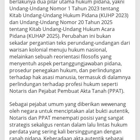
berlakunya dua pilar utama hukum pidana, yakni
K
Undang-Undang Nomor 1 Tahun 2023 tentang
i
Kitab Undang-Undang Hukum Pidana (KUHP 2023)
t
dan Undang-Undang Nomor 20 Tahun 2025
a
b
tentang Kitab Undang-Undang Hukum Acara
U
Pidana (KUHAP 2025). Perubahan ini bukan
n
sekadar pergantian teks perundang-undangan dari
d
warisan kolonial menuju hukum nasional,
a
n
melainkan sebuah reorientasi filosofis yang
g
menyentuh aspek pertanggungjawaban pidana,
-
prosedur penegakan hukum, dan perlindungan
U
terhadap hak asasi manusia, termasuk di dalamnya
n
perlindungan terhadap profesi hukum seperti
d
a
Notaris dan Pejabat Pembuat Akta Tanah (PPAT).
n
g
Sebagai pejabat umum yang diberikan wewenang
H
oleh negara untuk menciptakan alat bukti autentik,
u
Notaris dan PPAT menempati posisi yang sangat
k
u
strategis sekaligus rentan dalam lalu lintas hukum
m
perdata yang sering kali bersinggungan dengan
A
ranah pidana. Keberadaan akta autentik sebagai