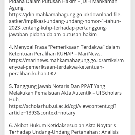
Pidana Dalam Putusan Hakim – JDIH Mahkamah
Agung,
https://jdih.mahkamahagung.go.id/download-file-
satker/implikasi-undang-undang-nomor-1-tahun-
2023-tentang-kuhp-terhadap-pertanggung-
jawaban-pidana-dalam-putusan-hakim
4. Menyoal Frasa “Pemeriksaan Terdakwa” dalam
Ketentuan Peralihan KUHAP – MariNews,
https://marinews.mahkamahagung.go.id/artikel/m
enyoal-pemeriksaan-terdakwa-ketentuan-
peralihan-kuhap-0K2
5. Tanggung Jawab Notaris Dan PPAT Yang
Melakukan Pemalsuan Akta Autentik – UI Scholars
Hub,
https://scholarhub.ui.ac.id/cgi/viewcontent.cgi?
article=1393&context=notary
6. Akibat Hukum Ketidaksesuaian Akta Noytaris
Terhadap Undang-Undang Pertanahan : Analisis