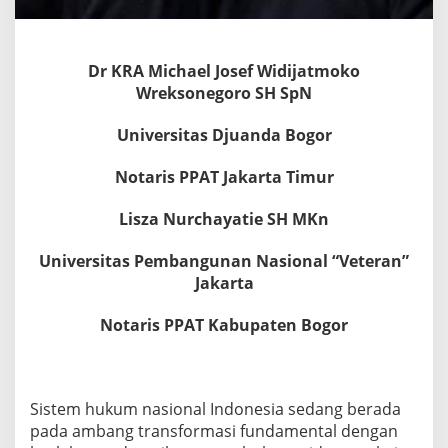
u
m
P
i
Dr KRA Michael Josef Widijatmoko
d
Wreksonegoro SH SpN
a
n
Universitas Djuanda Bogor
a
2
Notaris PPAT Jakarta Timur
0
2
3
Lisza Nurchayatie SH MKn
(
U
Universitas Pembangunan Nasional “Veteran”
U
Jakarta
1
/
2
Notaris PPAT Kabupaten Bogor
0
2
3
)
Sistem hukum nasional Indonesia sedang berada
d
a
pada ambang transformasi fundamental dengan
n