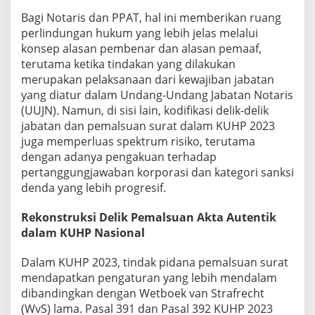
T
e
Bagi Notaris dan PPAT, hal ini memberikan ruang
r
perlindungan hukum yang lebih jelas melalui
h
konsep alasan pembenar dan alasan pemaaf,
a
terutama ketika tindakan yang dilakukan
d
a
merupakan pelaksanaan dari kewajiban jabatan
p
yang diatur dalam Undang-Undang Jabatan Notaris
J
(UUJN). Namun, di sisi lain, kodifikasi delik-delik
a
jabatan dan pemalsuan surat dalam KUHP 2023
b
juga memperluas spektrum risiko, terutama
a
t
dengan adanya pengakuan terhadap
a
pertanggungjawaban korporasi dan kategori sanksi
n
denda yang lebih progresif.
N
o
Rekonstruksi Delik Pemalsuan Akta Autentik
t
a
dalam KUHP Nasional
r
i
Dalam KUHP 2023, tindak pidana pemalsuan surat
s
mendapatkan pengaturan yang lebih mendalam
,
dibandingkan dengan Wetboek van Strafrecht
P
P
(WvS) lama. Pasal 391 dan Pasal 392 KUHP 2023