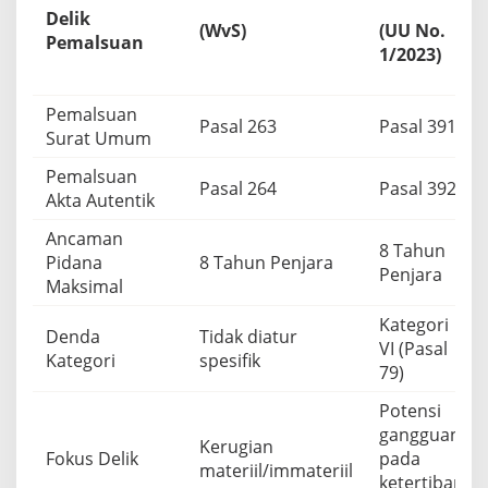
a
Delik
l
(WvS)
(UU No.
Pemalsuan
a
1/2023)
m
P
e
Pemalsuan
r
Pasal 263
Pasal 391
Surat Umum
s
p
Pemalsuan
e
Pasal 264
Pasal 392
Akta Autentik
k
t
Ancaman
i
8 Tahun
Pidana
8 Tahun Penjara
f
Penjara
H
Maksimal
u
k
Kategori
Denda
Tidak diatur
u
VI (Pasal
Kategori
spesifik
m
79)
P
i
Potensi
d
gangguan
a
Kerugian
Fokus Delik
pada
n
materiil/immateriil
a
ketertiban