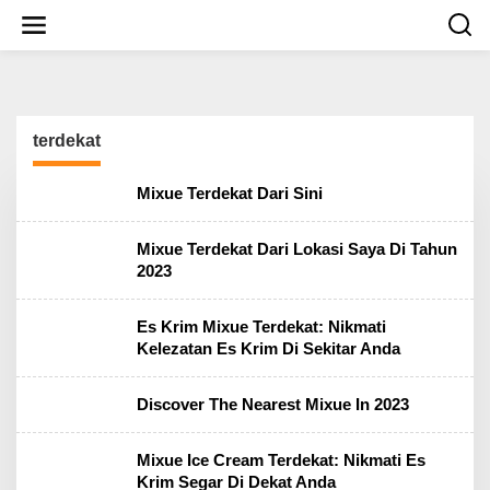
S
k
i
p
t
o
c
terdekat
o
n
t
Mixue Terdekat Dari Sini
e
n
t
Mixue Terdekat Dari Lokasi Saya Di Tahun
2023
Es Krim Mixue Terdekat: Nikmati
Kelezatan Es Krim Di Sekitar Anda
Discover The Nearest Mixue In 2023
Mixue Ice Cream Terdekat: Nikmati Es
Krim Segar Di Dekat Anda