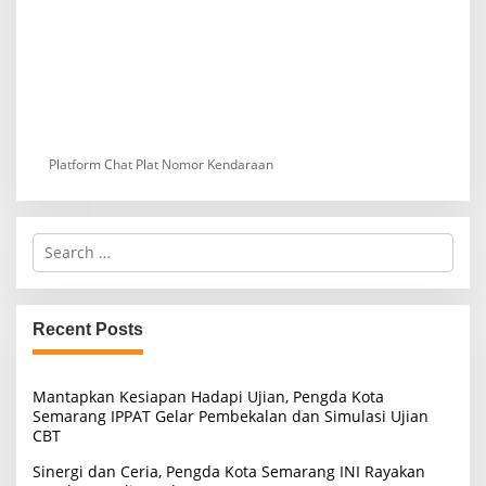
Platform Chat Plat Nomor Kendaraan
S
e
a
r
c
Recent Posts
h
f
o
Mantapkan Kesiapan Hadapi Ujian, Pengda Kota
r
Semarang IPPAT Gelar Pembekalan dan Simulasi Ujian
:
CBT
Sinergi dan Ceria, Pengda Kota Semarang INI Rayakan