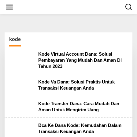
S
k
i
p
t
o
c
kode
o
n
t
Kode Virtual Account Dana: Solusi
e
Pembayaran Yang Mudah Dan Aman Di
n
Tahun 2023
t
Kode Va Dana: Solusi Praktis Untuk
Transaksi Keuangan Anda
Kode Transfer Dana: Cara Mudah Dan
Aman Untuk Mengirim Uang
Bca Ke Dana Kode: Kemudahan Dalam
Transaksi Keuangan Anda