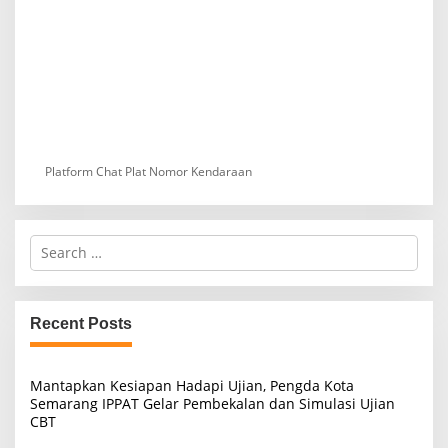
Platform Chat Plat Nomor Kendaraan
S
e
a
r
c
Recent Posts
h
f
o
Mantapkan Kesiapan Hadapi Ujian, Pengda Kota
r
Semarang IPPAT Gelar Pembekalan dan Simulasi Ujian
:
CBT