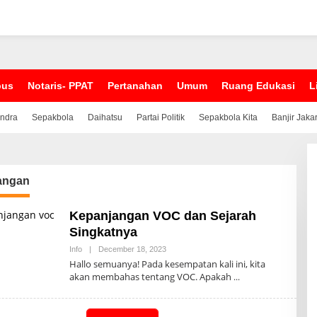
pus
Notaris- PPAT
Pertanahan
Umum
Ruang Edukasi
L
indra
Sepakbola
Daihatsu
Partai Politik
Sepakbola Kita
Banjir Jaka
angan
Kepanjangan VOC dan Sejarah
Singkatnya
Info
|
December 18, 2023
B
Y
Hallo semuanya! Pada kesempatan kali ini, kita
A
akan membahas tentang VOC. Apakah
D
M
I
N