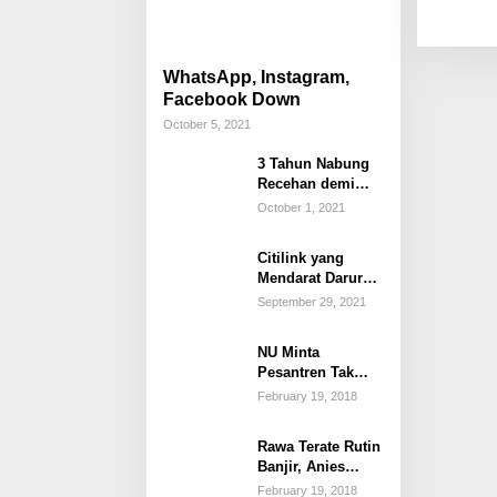
WhatsApp, Instagram,
Facebook Down
October 5, 2021
3 Tahun Nabung
Recehan demi
Beli Mobil Impian
October 1, 2021
Citilink yang
Mendarat Darurat
karena Anak Buka
September 29, 2021
Penutup Pintu
Darurat
NU Minta
Pesantren Tak
Terprovokasi
February 19, 2018
Teror Orang Gila
Rawa Terate Rutin
Banjir, Anies
Bakal Cek Pabrik
February 19, 2018