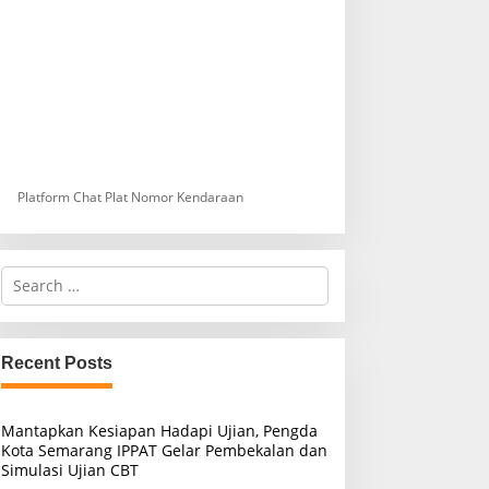
Platform Chat Plat Nomor Kendaraan
S
e
a
r
c
Recent Posts
h
f
o
Mantapkan Kesiapan Hadapi Ujian, Pengda
r
Kota Semarang IPPAT Gelar Pembekalan dan
:
Simulasi Ujian CBT